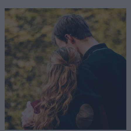
Μακιγιάζ
Beauty News
Well being
Ψυχολογία
Υγεία + Διατροφή
Σχέσεις & Σεξ
Fitness
Woman Power
Parenting
Working Girl
Real Women
Πρόσωπα