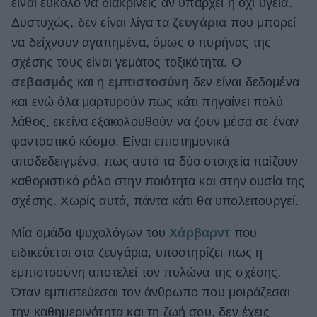
είναι εύκολο να διακρίνεις αν υπάρχει ή όχι υγεία.
ΒΟΞ
Δυστυχώς, δεν είναι λίγα τα
ζευγάρια
που μπορεί
να δείχνουν αγαπημένα, όμως ο πυρήνας της
σχέσης τους είναι γεμάτος τοξικότητα. Ο
Χωρίς Ταμπέλες
σεβασμός
και η
εμπιστοσύνη
δεν είναι δεδομένα
και ενώ όλα μαρτυρούν πως κάτι πηγαίνει πολύ
λάθος, εκείνα εξακολουθούν να ζουν μέσα σε έναν
Women's Forum
φανταστικό κόσμο. Είναι επιστημονικά
αποδεδειγμένο, πως αυτά τα δύο στοιχεία παίζουν
καθοριστικό ρόλο στην ποιότητα και στην ουσία της
Hautes Grecians
σχέσης. Χωρίς αυτά, πάντα κάτι θα υπολειτουργεί.
Μία ομάδα ψυχολόγων του
Χάρβαρντ
που
Γάμος
ειδικεύεται στα ζευγάρια, υποστηρίζει πως η
εμπιστοσύνη αποτελεί τον πυλώνα της σχέσης.
Market News
Όταν εμπιστεύεσαι τον άνθρωπο που μοιράζεσαι
την καθημερινότητα και τη ζωή σου, δεν έχεις