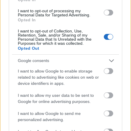
μπορούν να μιλήσουν για τα πάντα - ακόμα και για
I want to opt-out of processing my
Personal Data for Targeted Advertising.
τα πιο δύσκολα. Ξέρουν ότι ο άλλος θα τους
Opted In
ακούσει με σεβασμό, χωρίς να τους απορρίψει.
I want to opt-out of Collection, Use,
«Στείλε μου μήνυμα κάθε ώρα»
Retention, Sale, and/or Sharing of my
Personal Data that Is Unrelated with the
Purposes for which it was collected.
Opted Out
Η ανάγκη για συνεχή επικοινωνία δεν είναι αγάπη,
είναι ανασφάλεια. Τα ζευγάρια που εμπιστεύονται
Google consents
πραγματικά ο ένας τον άλλον ξέρει να δίνει χώρο
I want to allow Google to enable storage
και αυτό δυναμώνει τη σχέση.
related to advertising like cookies on web or
device identifiers in apps.
I want to allow my user data to be sent to
Google for online advertising purposes.
I want to allow Google to send me
personalized advertising.