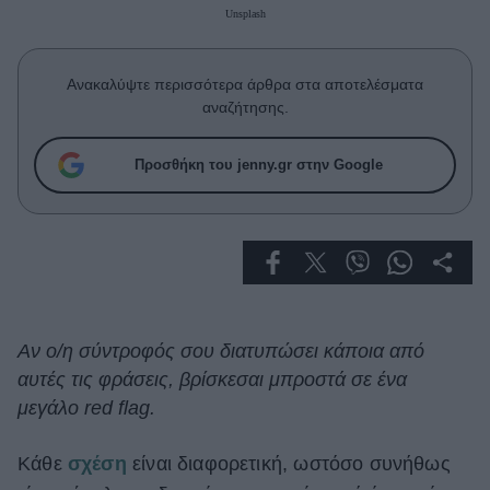
Celebrities
Unsplash
Συνεντεύξεις
Who
Ανακαλύψτε περισσότερα άρθρα στα αποτελέσματα
True Stories
αναζήτησης.
Ask the Guru
Success Stories
Προσθήκη του jenny.gr στην Google
Ζώδια
Living
Deco
Αν ο/η σύντροφός σου διατυπώσει κάποια από
Cooking
αυτές τις φράσεις, βρίσκεσαι μπροστά σε ένα
Green
μεγάλο red flag.
Αφιερώματα
Κάθε
σχέση
είναι διαφορετική, ωστόσο συνήθως