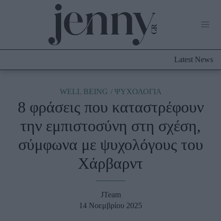
Life Now
What's New
Travel
Latest News
Culture
City Blogging
ABOUT US
ΔΙΑΦΗΜΙΣΤΕΙΤΕ
ΕΠΙΚΟΙΝΩΝΙΑ
WELL BEING
ΨΥΧΟΛΟΓΙΑ
8 φράσεις που καταστρέφουν
Fashion
την εμπιστοσύνη στη σχέση,
Shopping
σύμφωνα με ψυχολόγους του
Styling Tips
Fashion News
Χάρβαρντ
Beauty - Ομορφιά
JTeam
Skincare
14 Νοεμβρίου 2025
Μαλλιά - Νύχια