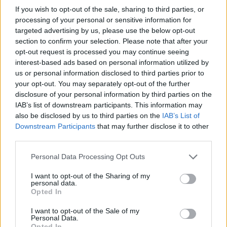
If you wish to opt-out of the sale, sharing to third parties, or
processing of your personal or sensitive information for
targeted advertising by us, please use the below opt-out
section to confirm your selection. Please note that after your
opt-out request is processed you may continue seeing
interest-based ads based on personal information utilized by
us or personal information disclosed to third parties prior to
«Μην με αφήσεις»
your opt-out. You may separately opt-out of the further
disclosure of your personal information by third parties on the
Η δέσμευση είναι σημαντική, αλλά όταν
IAB’s list of downstream participants. This information may
also be disclosed by us to third parties on the
IAB’s List of
συνοδεύεται από φόβο εγκατάλειψης, καταλήγει να
Downstream Participants
that may further disclose it to other
πνίγει τη σχέση. Η αληθινή εμπιστοσύνη σημαίνει
third parties.
να ξέρεις πως ο άλλος μένει επειδή το επιλέγει, όχι
Please note that this website/app uses one or more Google
Personal Data Processing Opt Outs
επειδή τον πιέζεις.
services and may gather and store information including but
not limited to your visit or usage behaviour. You may click to
I want to opt-out of the Sharing of my
«Δεν μπορώ να μιλήσω μαζί σου
personal data.
grant or deny consent to Google and its third-party tags to
Opted In
γι’ αυτό»
use your data for below specified purposes in below Google
consent section.
I want to opt-out of the Sale of my
Personal Data.
Τα ζευγάρια που εμπιστεύονται ο ένας τον άλλον
Opted In