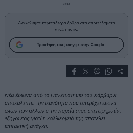
Celebrities
Pexels
Συνεντεύξεις
Who
Ανακαλύψτε περισσότερα άρθρα στα αποτελέσματα
True Stories
αναζήτησης.
Ask the Guru
Success Stories
Προσθήκη του jenny.gr στην Google
Ζώδια
Living
Deco
Νέα έρευνα από το Πανεπιστήμιο του Χάρβαρντ
Cooking
αποκαλύπτει την ικανότητα που υπερέχει έναντι
Green
όλων των άλλων στην πορεία ενός επιχειρηματία,
εξηγώντας γιατί η καλλιέργειά της αποτελεί
Αφιερώματα
επιτακτική ανάγκη.