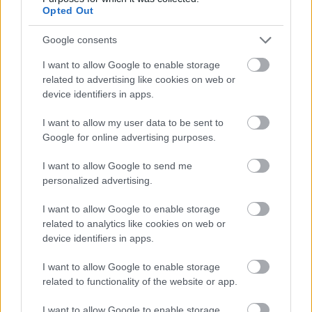
ικανότητα λήψης αποφάσεων
αναδεικνύεται ως
Opted Out
το σημαντικότερο εφόδιο των σύγχρονων
δημιουργών και καινοτόμων. Η καλλιέργειά της
Google consents
απαιτεί άσκηση, τόλμη και διάθεση για έξοδο από
I want to allow Google to enable storage
τη ζώνη άνεσης - αλλά είναι αυτή ακριβώς που
related to advertising like cookies on web or
device identifiers in apps.
μπορεί να μετατρέψει μια ιδέα σε
επιτυχημένο
εγχείρημα
. Οι επιστήμονες του Χάρβαρντ
I want to allow my user data to be sent to
συμφωνούν πως όποιος καλλιεργήσει αυτή τη
Google for online advertising purposes.
δεξιότητα, αυξάνει θεαματικά τις πιθανότητες να
I want to allow Google to send me
διακριθεί στον τομέα του, σημειώνοντας συνεχώς
personalized advertising.
πρόοδο.
I want to allow Google to enable storage
related to analytics like cookies on web or
device identifiers in apps.
I want to allow Google to enable storage
related to functionality of the website or app.
I want to allow Google to enable storage