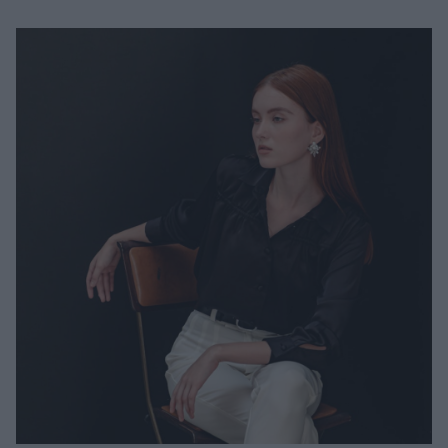
Μακιγιάζ
Beauty News
Well being
Ψυχολογία
Υγεία + Διατροφή
Σχέσεις & Σεξ
Fitness
Woman Power
Parenting
Working Girl
Real Women
Πρόσωπα