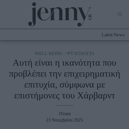
Life Now
What's New
Travel
Latest News
Culture
City Blogging
ABOUT US
ΔΙΑΦΗΜΙΣΤΕΙΤΕ
ΕΠΙΚΟΙΝΩΝΙΑ
WELL BEING
ΨΥΧΟΛΟΓΙΑ
Αυτή είναι η ικανότητα που
Fashion
προβλέπει την επιχειρηματική
Shopping
επιτυχία, σύμφωνα με
Styling Tips
Fashion News
επιστήμονες του Χάρβαρντ
Beauty - Ομορφιά
JTeam
Skincare
23 Νοεμβρίου 2025
Μαλλιά - Νύχια