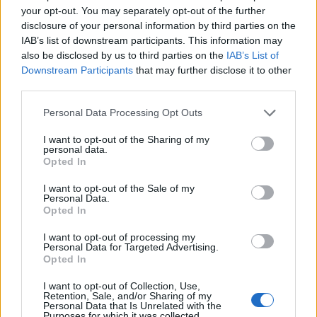
Η ικανότητα λήψης
your opt-out. You may separately opt-out of the further
disclosure of your personal information by third parties on the
αποφάσεων είναι το κλειδί
IAB’s list of downstream participants. This information may
also be disclosed by us to third parties on the
IAB’s List of
για την επιτυχία
Downstream Participants
that may further disclose it to other
third parties.
Αν και πολλοί νέοι επιχειρηματίες εκδηλώνουν
Please note that this website/app uses one or more Google
Personal Data Processing Opt Outs
services and may gather and store information including but
φόβο απέναντι στο ρίσκο, η πραγματικότητα της
not limited to your visit or usage behaviour. You may click to
I want to opt-out of the Sharing of my
αγοράς είναι ξεκάθαρη: η απόδοση βρίσκεται εκεί
personal data.
grant or deny consent to Google and its third-party tags to
Opted In
ακριβώς όπου υπάρχει και το ρίσκο. Για τον Ρέζα
use your data for below specified purposes in below Google
consent section.
Σάτσου, δεν πρόκειται για άγνοια κινδύνου, αλλά
I want to opt-out of the Sale of my
Personal Data.
για την ικανότητα να αναλαμβάνει κανείς
Opted In
υπολογισμένο ρίσκο
- να βλέπει τις πιθανότητες,
I want to opt-out of processing my
να αναλύει τα δεδομένα και να επιλέγει συνειδητά
Personal Data for Targeted Advertising.
Opted In
το επόμενο βήμα.
I want to opt-out of Collection, Use,
Retention, Sale, and/or Sharing of my
Σε μια εποχή που αλλάζει με ραγδαίους ρυθμούς, η
Personal Data that Is Unrelated with the
Purposes for which it was collected.