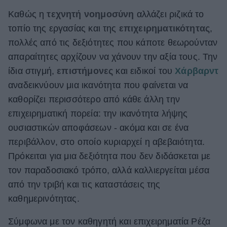
Καθώς η
τεχνητή νοημοσύνη
αλλάζει ριζικά το
ΒΟΞ
τοπίο της εργασίας και της
επιχειρηματικότητας
,
πολλές από τις δεξιότητες που κάποτε θεωρούνταν
Χωρίς Ταμπέλες
απαραίτητες αρχίζουν να χάνουν την αξία τους. Την
ίδια στιγμή,
επιστήμονες
και ειδικοί του
Χάρβαρντ
αναδεικνύουν μια ικανότητα που φαίνεται να
Women's Forum
καθορίζει περισσότερο από κάθε άλλη την
επιχειρηματική πορεία: την ικανότητα λήψης
ουσιαστικών αποφάσεων - ακόμα και σε ένα
Hautes Grecians
περιβάλλον, στο οποίο κυριαρχεί η αβεβαιότητα.
Πρόκειται για μια δεξιότητα που δεν διδάσκεται με
Γάμος
τον παραδοσιακό τρόπο, αλλά καλλιεργείται μέσα
από την τριβή και τις καταστάσεις της
καθημερινότητας.
Market News
Σύμφωνα με τον καθηγητή και επιχειρηματία Ρέζα