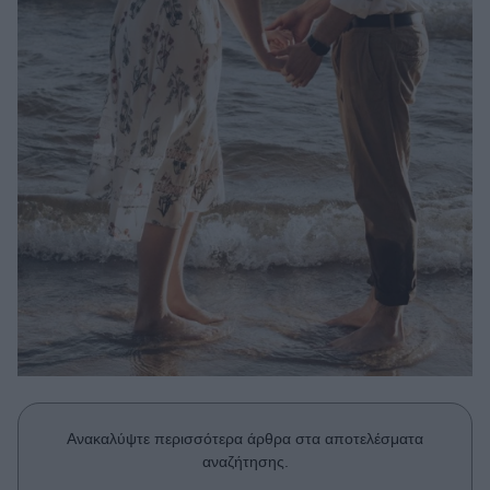
Μακιγιάζ
Beauty News
Well being
Ψυχολογία
Υγεία + Διατροφή
Σχέσεις & Σεξ
Fitness
Woman Power
Parenting
Working Girl
Real Women
Ανακαλύψτε περισσότερα άρθρα στα αποτελέσματα
Πρόσωπα
αναζήτησης.