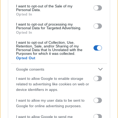
consent section.
σχέση είναι μοναδική και διαφορετική. Ίσως όμως
I want to opt-out of the Sale of my
Personal Data.
να αφήσετε τον άλλον να είναι αυτός που θα το πει
Opted In
πρώτος, γιατί τότε μπορείτε να καθορίσετε πόσο
I want to opt-out of processing my
αυθεντικός είναι και να μάθετε περισσότερα για την
Personal Data for Targeted Advertising.
Opted In
προσωπικότητά του.
I want to opt-out of Collection, Use,
Retention, Sale, and/or Sharing of my
Κάντε
like
στη σελίδα μας στο
facebook
για να
Personal Data that Is Unrelated with the
Purposes for which it was collected.
μαθαίνετε όλα τα νέα
Opted Out
Google consents
I want to allow Google to enable storage
related to advertising like cookies on web or
device identifiers in apps.
I want to allow my user data to be sent to
Google for online advertising purposes.
I want to allow Google to send me