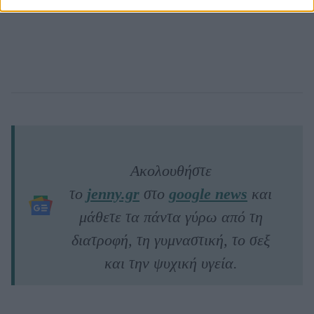
Ακολουθήστε
το
jenny.gr
στο
google news
και
μάθετε τα πάντα γύρω από τη
διατροφή, τη γυμναστική, το σεξ
και την ψυχική υγεία.