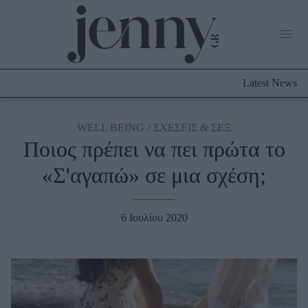
Life Now
What's New
Travel
Latest News
Culture
City Blogging
ABOUT US
ΔΙΑΦΗΜΙΣΤΕΙΤΕ
ΕΠΙΚΟΙΝΩΝΙΑ
WELL BEING
ΣΧΕΣΕΙΣ & ΣΕΞ
Ποιος πρέπει να πει πρώτα το
Fashion
«Σ'αγαπώ» σε μια σχέση;
Shopping
Styling Tips
Fashion News
6 Ιουλίου 2020
Beauty - Ομορφιά
Skincare
Μαλλιά - Νύχια