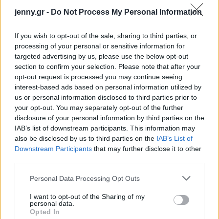
jenny.gr -
Do Not Process My Personal Information
If you wish to opt-out of the sale, sharing to third parties, or
processing of your personal or sensitive information for
targeted advertising by us, please use the below opt-out
section to confirm your selection. Please note that after your
opt-out request is processed you may continue seeing
interest-based ads based on personal information utilized by
us or personal information disclosed to third parties prior to
your opt-out. You may separately opt-out of the further
disclosure of your personal information by third parties on the
Καταρχάς όπως διαπίστωσε και η μελέτη, φαίνεται
IAB’s list of downstream participants. This information may
ότι 97 ημέρες είναι ο κανόνας που οι άνθρωποι
also be disclosed by us to third parties on the
IAB’s List of
Downstream Participants
that may further disclose it to other
πιστεύουν ότι είναι η κατάλληλη στιγμή για να
third parties.
εκδηλώσουν την αγάπη τους. Εάν κάποιος το πει
Please note that this website/app uses one or more Google
Personal Data Processing Opt Outs
νωρίτερα ίσως απλά θέλει μόνο σεξ.
services and may gather and store information including but
not limited to your visit or usage behaviour. You may click to
I want to opt-out of the Sharing of my
Όμως βάση της μελέτης δεν μπορούμε να ξέρουμε
personal data.
grant or deny consent to Google and its third-party tags to
Opted In
ποιος πρέπει να πει το «σ αγαπώ», γιατί κάθε
use your data for below specified purposes in below Google