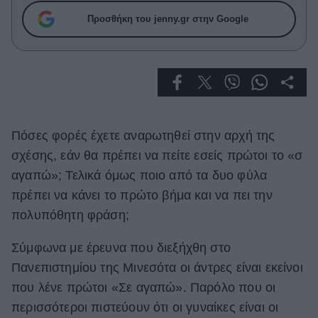
Celebrities
Προσθήκη του jenny.gr στην Google
Συνεντεύξεις
Who
True Stories
Ask the Guru
Success Stories
Ζώδια
Πόσες φορές έχετε αναρωτηθεί στην αρχή της
σχέσης, εάν θα πρέπει να πείτε εσείς πρώτοι το «σ
αγαπώ»; Τελικά όμως ποιο από τα δυο φύλα
Living
πρέπει να κάνει το πρώτο βήμα και να πει την
πολυπόθητη φράση;
Deco
Cooking
Σύμφωνα με έρευνα που διεξήχθη στο
Green
Πανεπιστημίου της Μινεσότα οι άντρες είναι εκείνοι
Αφιερώματα
που λένε πρώτοι «Σε αγαπώ». Παρόλο που οι
περισσότεροι πιστεύουν ότι οι γυναίκες είναι οι