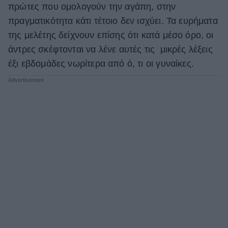
πρώτες που ομολογούν την αγάπη, στην
ΒΟΞ
πραγματικότητα κάτι τέτοιο δεν ισχύει. Τα ευρήματα
της μελέτης δείχνουν επίσης ότι κατά μέσο όρο, οι
άντρες σκέφτονται να λένε αυτές τις μικρές λέξεις
Χωρίς Ταμπέλες
έξι εβδομάδες νωρίτερα από ό, τι οι γυναίκες.
Women's Forum
Hautes Grecians
Γάμος
Market News