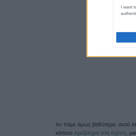
I want t
authenti
Αν πάμε όμως βαθύτερα, αυτό ισχ
κάποιο
πρόβλημα στη σχέση
, μ