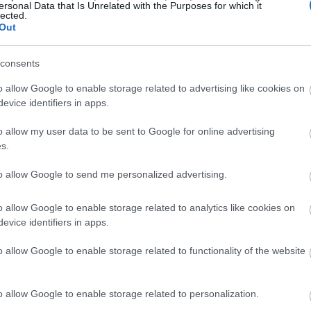
ersonal Data that Is Unrelated with the Purposes for which it
lected.
Out
ις καθημερινές υποχρεώσεις, υπάρχει η πιθανότητα να
 οποία μπορεί να σε σώσει από πολλές δύσκολες
consents
ι τη σχέση σου
.
o allow Google to enable storage related to advertising like cookies on
 κάνε κάτι
evice identifiers in apps.
o allow my user data to be sent to Google for online advertising
 και πρακτικά. Βλέπεις ότι έχει τελειώσει το γάλα; Πας
s.
αι; Δεν έχεις σιδερωμένα ρούχα; Πας και το κάνεις.
Αυτ
to allow Google to send me personalized advertising.
φύλα
και δεν θεωρείται ότι είναι
γυναικεία υποχρέωση
.
 του και βρίσκει λύση για το πρόβλημα, χωρίς να το
o allow Google to enable storage related to analytics like cookies on
evice identifiers in apps.
o allow Google to enable storage related to functionality of the website
o allow Google to enable storage related to personalization.