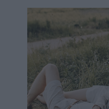
Ask the Gur
Success Stor
Αφιερώματα
ΒΟΞ
Hautes Grecians
Γάμος