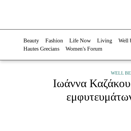
Life Now
Fashion
What's New
Shopping
Beauty
Fashion
Life Now
Living
Well 
Travel
Styling Tips
Hautes Grecians
Women's Forum
Culture
Fashion Ne
City Blogging
WELL BE
Ιωάννα Καζάκου:
Woman Power
Πρόσω
εμφυτευμάτων
Parenting
Celebrities
Working Girl
Συνεντεύξεις
Real Women
Who
True Stories