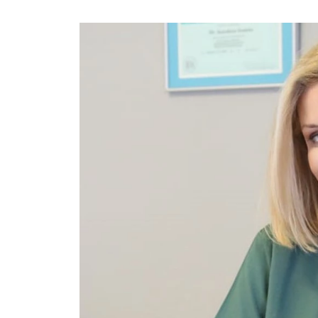
Ask the Gur
Success Stor
Αφιερώματα
ΒΟΞ
Hautes Grecians
Γάμος