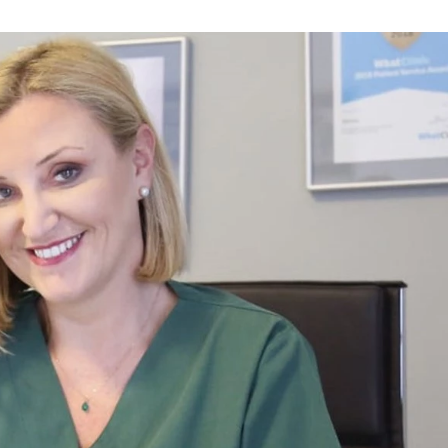
u
ies
Χωρίς Ταμπέλες
Market News