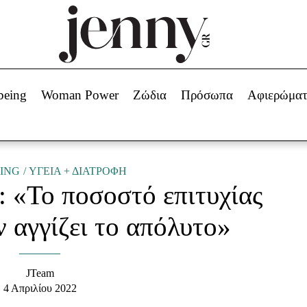
Beauty -
Ομορφιά
ABOUT US
ΔΙΑΦΗΜΙΣΤΕΙΤΕ
ΕΠΙΚΟΙΝΩΝΙΑ
being
Woman Power
Ζώδια
Πρόσωπα
Αφιερώμα
Skincare
ws
Μαλλιά - Νύχια
Μακιγιάζ
Beauty News
ING
ΥΓΕΙΑ + ΔΙΑΤΡΟΦΗ
 «Το ποσοστό επιτυχίας
πα
Ζώδια
 αγγίζει το απόλυτο»
JTeam
4 Απριλίου 2022