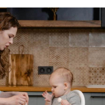
u
ies
Χωρίς Ταμπέλες
Market News