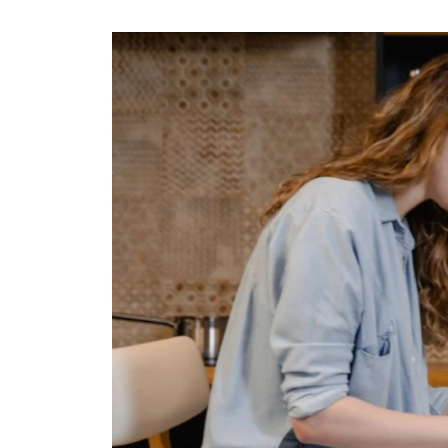
Ask the Gur
Success Stor
Αφιερώματα
ΒΟΞ
Hautes Grecians
Γάμος