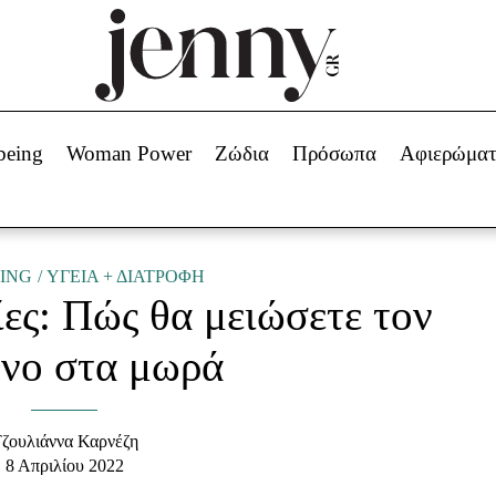
Beauty -
Ομορφιά
ABOUT US
ΔΙΑΦΗΜΙΣΤΕΙΤΕ
ΕΠΙΚΟΙΝΩΝΙΑ
being
Woman Power
Ζώδια
Πρόσωπα
Αφιερώμα
Skincare
ws
Μαλλιά - Νύχια
Μακιγιάζ
Beauty News
ING
ΥΓΕΙΑ + ΔΙΑΤΡΟΦΗ
ες: Πώς θα μειώσετε τον
πα
Ζώδια
υνο στα μωρά
ζουλιάννα Καρνέζη
8 Απριλίου 2022