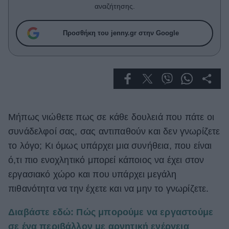
Celebrities
αναζήτησης.
Συνεντεύξεις
Who
Προσθήκη του jenny.gr στην Google
True Stories
Ask the Guru
Success Stories
Ζώδια
Μήπως νιώθετε πως σε κάθε δουλειά που πάτε οι
Living
συνάδελφοί σας, σας αντιπαθούν και δεν γνωρίζετε
το λόγο; Κι όμως υπάρχει μια συνήθεια, που είναι
Deco
ό,τι πιο ενοχλητικό μπορεί κάποιος να έχει στον
Cooking
εργασιακό χώρο και που υπάρχει μεγάλη
Green
πιθανότητα να την έχετε και να μην το γνωρίζετε.
Αφιερώματα
Διαβάστε εδώ: Πώς μπορούμε να εργαστούμε
σε ένα περιβάλλον με αρνητική ενέργεια