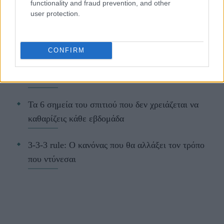
functionality and fraud prevention, and other
user protection.
ΔΙΑΒΑΖΟΝΤΑΙ ΤΩΡΑ
CONFIRM
Οι μαμάκηδες του ζωδιακού: Αυτά τα ζώδια είναι
συνήθως κολλημένα στη μαμά τους
Τα 6 σημεία του σπιτιού που δεν χρειάζεται να
καθαρίζεις κάθε εβδομάδα
3-3-3 rule: Ο κανόνας που θα αλλάξει τον τρόπο
που ντύνεσαι