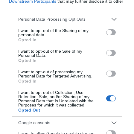
Downstream Participants
that may further disclose it to other
third parties.
Please note that this website/app uses one or more Google
Personal Data Processing Opt Outs
services and may gather and store information including but
not limited to your visit or usage behaviour. You may click to
I want to opt-out of the Sharing of my
personal data.
grant or deny consent to Google and its third-party tags to
Opted In
use your data for below specified purposes in below Google
consent section.
I want to opt-out of the Sale of my
Personal Data.
Opted In
I want to opt-out of processing my
Personal Data for Targeted Advertising.
Opted In
I want to opt-out of Collection, Use,
Retention, Sale, and/or Sharing of my
Personal Data that Is Unrelated with the
Purposes for which it was collected.
Opted Out
Google consents
I want to allow Google to enable storage