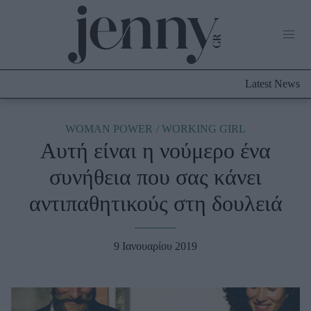
Life Now
What's New
Travel
Latest News
Culture
City Blogging
ABOUT US
ΔΙΑΦΗΜΙΣΤΕΙΤΕ
ΕΠΙΚΟΙΝΩΝΙΑ
WOMAN POWER
WORKING GIRL
Αυτή είναι η νούμερο ένα
Fashion
συνήθεια που σας κάνει
Shopping
αντιπαθητικούς στη δουλειά
Styling Tips
Fashion News
9 Ιανουαρίου 2019
Beauty - Ομορφιά
Skincare
Μαλλιά - Νύχια