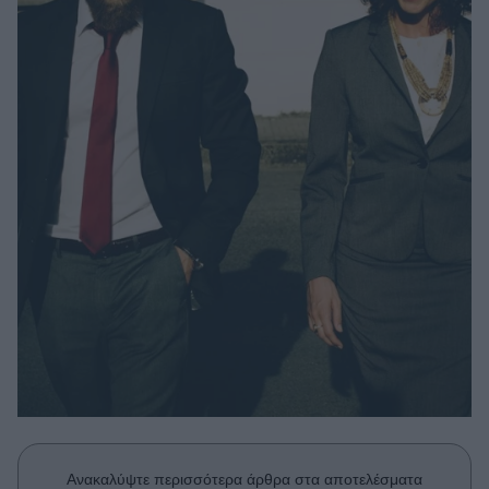
Μακιγιάζ
Beauty News
Well being
Ψυχολογία
Υγεία + Διατροφή
Σχέσεις & Σεξ
Fitness
Woman Power
Parenting
Working Girl
Real Women
Πρόσωπα
Ανακαλύψτε περισσότερα άρθρα στα αποτελέσματα