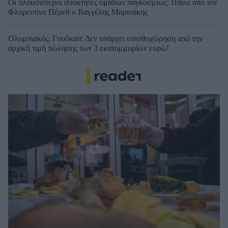
Οι πλουσιότεροι ιδιοκτήτες ομάδων παγκοσμίως: Πάνω από τον
Φλορεντίνο Πέρεθ ο Βαγγέλης Μαρινάκης
Ολυμπιακός, Γουόκαπ: Δεν υπάρχει οπισθοχώρηση από την
αρχική τιμή πώλησης των 3 εκατομμυρίων ευρώ!