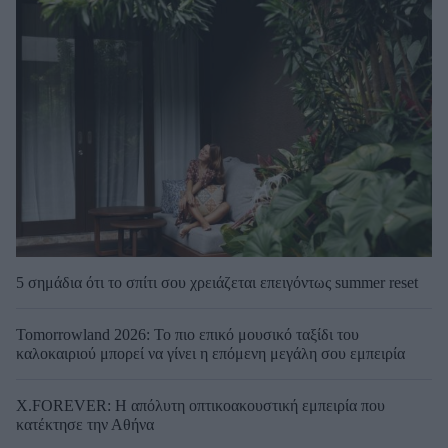
5 σημάδια ότι το σπίτι σου χρειάζεται επειγόντως summer reset
Tomorrowland 2026: Το πιο επικό μουσικό ταξίδι του
καλοκαιριού μπορεί να γίνει η επόμενη μεγάλη σου εμπειρία
X.FOREVER: Η απόλυτη οπτικοακουστική εμπειρία που
κατέκτησε την Αθήνα