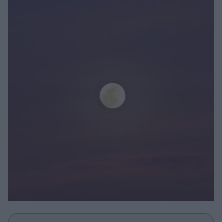
Μακιγιάζ
Beauty News
Well being
Ψυχολογία
Υγεία + Διατροφή
Σχέσεις & Σεξ
Fitness
Woman Power
Parenting
Working Girl
Real Women
Πρόσωπα