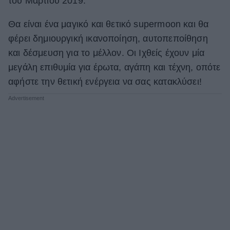
του Μαρτίου 2019.
ΒΟΞ
Θα είναι ένα μαγικό και θετικό supermoon και θα
φέρει δημιουργική ικανοποίηση, αυτοπεποίθηση
και δέσμευση για το μέλλον. Οι Ιχθείς έχουν μία
Χωρίς Ταμπέλες
μεγάλη επιθυμία για έρωτα, αγάπη και τέχνη, οπότε
αφήστε την θετική ενέργεια να σας κατακλύσει!
Women's Forum
Hautes Grecians
Γάμος
Market News