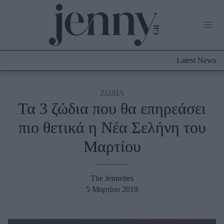
Life Now
What's New
Travel
Latest News
Culture
City Blogging
ABOUT US
ΔΙΑΦΗΜΙΣΤΕΙΤΕ
ΕΠΙΚΟΙΝΩΝΙΑ
ΖΩΔΙΑ
Τα 3 ζώδια που θα επηρεάσει
Fashion
πιο θετικά η Νέα Σελήνη του
Shopping
Μαρτίου
Styling Tips
Fashion News
The Jennettes
Beauty - Ομορφιά
5 Μαρτίου 2019
Skincare
Μαλλιά - Νύχια