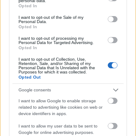
personal data.
grant or deny consent to Google and its third-party tags to
Opted In
που στέλνετε την ενέργειά σας στον κόσμο. Ίσως
use your data for below specified purposes in below Google
consent section.
είναι μία στιγμή να σκεφτείτε μία αλλαγή στην
I want to opt-out of the Sale of my
Personal Data.
εμφάνισή σας, μία νέα περιπέτεια, ή απλά να βγείτε
Opted In
εκεί έξω. Ο κόσμος σας βλέπει με διαφορετικό μάτι,
I want to opt-out of processing my
οπότε πώς θα θέλατε να σας βλέπουν; Αποδεχτείτε
Personal Data for Targeted Advertising.
Opted In
τον εαυτό σας και την εσωτερική μεταμόρφωση
που βιώνετε. Έχετε τόσα πολλά μπροστά σας.
I want to opt-out of Collection, Use,
Retention, Sale, and/or Sharing of my
Personal Data that Is Unrelated with the
Purposes for which it was collected.
Opted Out
Google consents
I want to allow Google to enable storage
related to advertising like cookies on web or
device identifiers in apps.
I want to allow my user data to be sent to
Google for online advertising purposes.