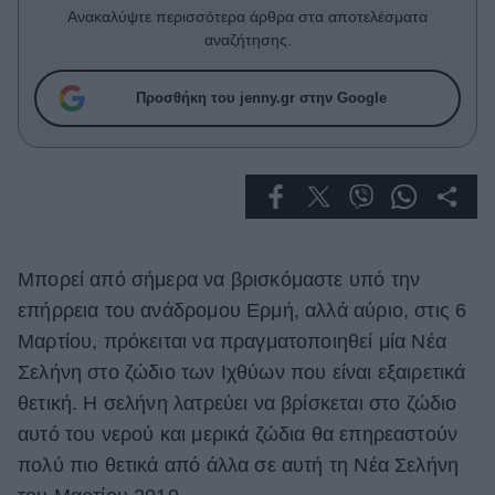
Celebrities
Ανακαλύψτε περισσότερα άρθρα στα αποτελέσματα
Συνεντεύξεις
αναζήτησης.
Who
True Stories
Προσθήκη του jenny.gr στην Google
Ask the Guru
Success Stories
Ζώδια
Μπορεί από σήμερα να βρισκόμαστε υπό την
Living
επήρρεια του ανάδρομου Ερμή, αλλά αύριο, στις 6
Deco
Μαρτίου, πρόκειται να πραγματοποιηθεί μία Νέα
Cooking
Σελήνη στο ζώδιο των Ιχθύων που είναι εξαιρετικά
Green
θετική. Η σελήνη λατρεύει να βρίσκεται στο ζώδιο
αυτό του νερού και μερικά ζώδια θα επηρεαστούν
Αφιερώματα
πολύ πιο θετικά από άλλα σε αυτή τη Νέα Σελήνη