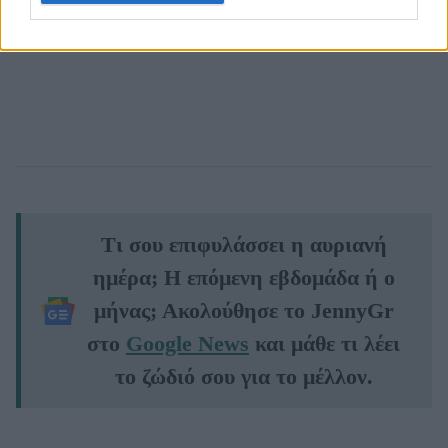
Τι σου επιφυλάσσει η αυριανή
ημέρα; Η επόμενη εβδομάδα ή ο
μήνας; Ακολούθησε το JennyGr
στο
Google News
και μάθε τι λέει
το ζώδιό σου για το μέλλον.