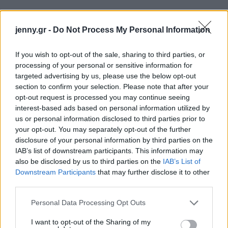
jenny.gr -
Do Not Process My Personal Information
If you wish to opt-out of the sale, sharing to third parties, or
processing of your personal or sensitive information for
targeted advertising by us, please use the below opt-out
section to confirm your selection. Please note that after your
opt-out request is processed you may continue seeing
interest-based ads based on personal information utilized by
us or personal information disclosed to third parties prior to
your opt-out. You may separately opt-out of the further
disclosure of your personal information by third parties on the
Ιχθείς
IAB’s list of downstream participants. This information may
also be disclosed by us to third parties on the
IAB’s List of
Η Νέα Σελήνη πραγματοποιείται στο ζώδιό σας,
Downstream Participants
that may further disclose it to other
third parties.
Ιχθείς και πρόκειται να πάει την αυτοπεποίθηση,
την παρουσία και την ταυτότητά σας νέα επίπεδα.
Please note that this website/app uses one or more Google
Personal Data Processing Opt Outs
services and may gather and store information including but
Είναι η ευκαιρία σας να βγάλετε τον εαυτό σας
not limited to your visit or usage behaviour. You may click to
I want to opt-out of the Sharing of my
προς τα έξω και να κάνετε μία αλλαγή στον τρόπο