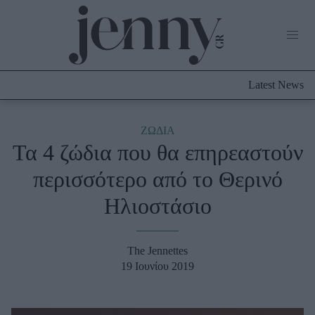
Life Now
What's New
Travel
Latest News
Culture
City Blogging
ABOUT US
ΔΙΑΦΗΜΙΣΤΕΙΤΕ
ΕΠΙΚΟΙΝΩΝΙΑ
ΖΩΔΙΑ
Τα 4 ζώδια που θα επηρεαστούν
Fashion
περισσότερο από το Θερινό
Shopping
Ηλιοστάσιο
Styling Tips
Fashion News
The Jennettes
Beauty - Ομορφιά
19 Ιουνίου 2019
Skincare
Μαλλιά - Νύχια