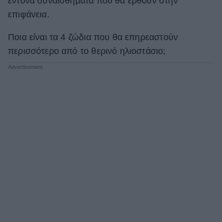
έντονα συναισθήματα που θα έρθουν στην
επιφάνεια.
ΒΟΞ
Ποια είναι τα 4 ζώδια που θα επηρεαστούν
περισσότερο από το θερινό ηλιοστάσιο;
Χωρίς Ταμπέλες
Women's Forum
Hautes Grecians
Γάμος
Market News