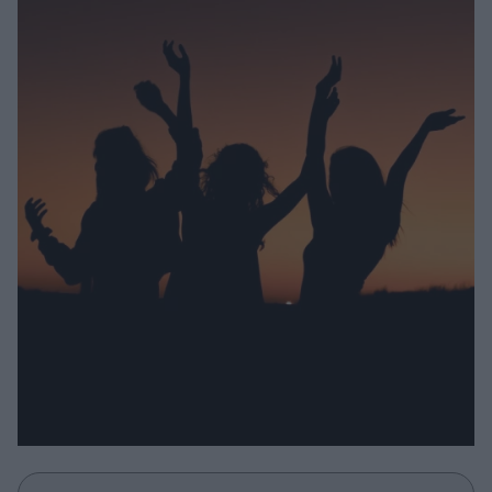
Μακιγιάζ
Beauty News
Well being
Ψυχολογία
Υγεία + Διατροφή
Σχέσεις & Σεξ
Fitness
Woman Power
Parenting
Working Girl
Real Women
Πρόσωπα