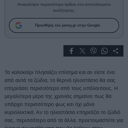
Celebrities
Ανακαλύψτε περισσότερα άρθρα στα αποτελέσματα
Συνεντεύξεις
αναζήτησης.
Who
True Stories
Προσθήκη του jenny.gr στην Google
Ask the Guru
Success Stories
Ζώδια
Το καλοκαίρι πλησιάζει επίσημα και αν είστε ένα
Living
από αυτά τα ζώδια, το θερινό ηλιοστάσιο θα σας
Deco
επηρεάσει περισσότερο από τους υπόλοιπους. Η
Cooking
μεγαλύτερα μέρα της χρονιάς σημαίνει πως θα
Green
υπάρχει περισσότερο φως και όχι μόνο
κυριολεκτικά. Αν το ηλιοστάσιο επηρεάζει το ζώδιό
Αφιερώματα
σας, περισσότερο από τα άλλα, προετοιμαστείτε για