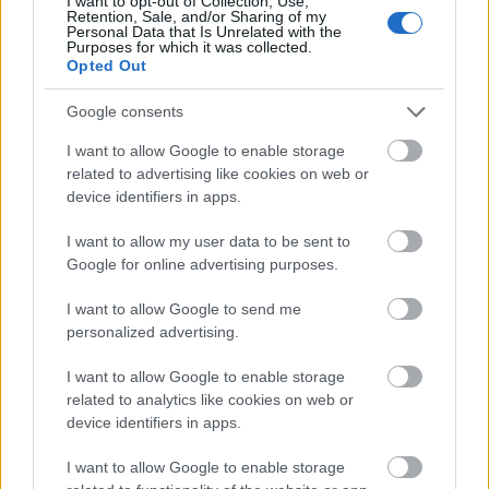
I want to opt-out of Collection, Use,
Retention, Sale, and/or Sharing of my
Personal Data that Is Unrelated with the
Purposes for which it was collected.
Αυτό το καλοκαίρι θα σας βρει να χρησιμοποιείτε
Opted Out
τις ανταγωνιστικές σας ιδιότητες για να φέρετε την
Google consents
καριέρα σας σε νέο επίπεδο. Η δουλειά βρίσκεται
I want to allow Google to enable storage
στο μυαλό σας και αυτός ο μήνας είναι σημαντικός
related to advertising like cookies on web or
για να βρείτε την επαγγελματική ευκαιρία που
device identifiers in apps.
αναζητάτε.
I want to allow my user data to be sent to
Google for online advertising purposes.
Διαβάστε επίσης:
Τα 4 ζώδια που θα ψάξουν το
κινητό σας χωρίς να το ξέρετε
I want to allow Google to send me
personalized advertising.
Τα 4 ζώδια που είναι οι χειρότεροι φίλοι
I want to allow Google to enable storage
related to analytics like cookies on web or
device identifiers in apps.
I want to allow Google to enable storage