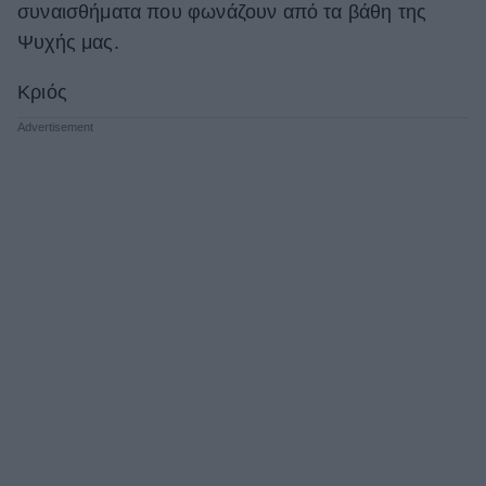
συναισθήματα που φωνάζουν από τα βάθη της
ΒΟΞ
Ψυχής μας.
Κριός
Χωρίς Ταμπέλες
Women's Forum
Hautes Grecians
Γάμος
Market News