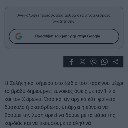
Celebrities
Συνεντεύξεις
Ανακαλύψτε περισσότερα άρθρα στα αποτελέσματα
Who
αναζήτησης.
True Stories
Ask the Guru
Προσθήκη του jenny.gr στην Google
Success Stories
Ζώδια
Living
Η Σελήνη και σήμερα στο ζώδιο του Καρκίνου μέχρι
Deco
το βράδυ δημιουργεί ευνοϊκές όψεις με τον Ήλιο
Cooking
και τον Χείρωνα. Όσο και αν αρχικά κάτι φαίνεται
Green
δύσκολο ή ακατόρθωτο, υπάρχει η εύνοια να
Αφιερώματα
βρούμε την λύση αρκεί να δούμε με τα μάτια της
καρδιάς και να ακούσουμε τα αληθινά