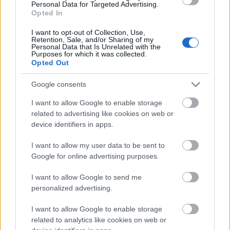
Personal Data for Targeted Advertising.
Opted In
Η κοινωνική σου ζωή και οι ομάδες ανθρώπων
I want to opt-out of Collection, Use,
Retention, Sale, and/or Sharing of my
σήμερα μπορούν να λειτουργήσουν περισσότερο
Personal Data that Is Unrelated with the
Purposes for which it was collected.
ευνοϊκά στην ψυχοσύνθεση σου από ότι
Opted Out
φαντάζεσαι.
Διαβάστε τη συνέχεια εδώ
Google consents
Ζυγός
I want to allow Google to enable storage
related to advertising like cookies on web or
Σήμερα χρειάζεται να ανασκουμπωθείς και να
device identifiers in apps.
βάλεις τα δυνατά σου σε ένα επαγγελματικό θέμα.
I want to allow my user data to be sent to
Τα βήματα προς την οδό της επιτυχίας γίνονται
Google for online advertising purposes.
μέσα από σκληρή δουλειά αλλά το σημαντικότερο
I want to allow Google to send me
σήμερα είναι το ψυχικό σθένος που έχεις.
Διαβάστε
personalized advertising.
τη συνέχεια εδώ
I want to allow Google to enable storage
related to analytics like cookies on web or