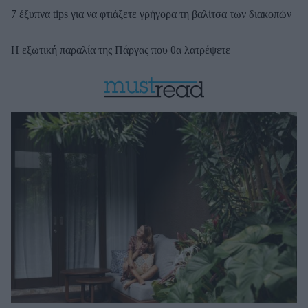
7 έξυπνα tips για να φτιάξετε γρήγορα τη βαλίτσα των διακοπών
Η εξωτική παραλία της Πάργας που θα λατρέψετε