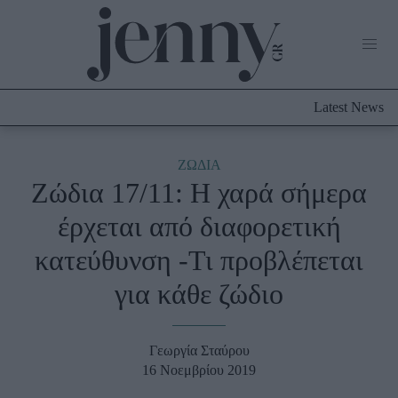
Life Now
What's New
Travel
Latest News
Culture
City Blogging
ABOUT US
ΔΙΑΦΗΜΙΣΤΕΙΤΕ
ΕΠΙΚΟΙΝΩΝΙΑ
ΖΩΔΙΑ
Ζώδια 17/11: Η χαρά σήμερα
Fashion
έρχεται από διαφορετική
Shopping
κατεύθυνση -Τι προβλέπεται
Styling Tips
Fashion News
για κάθε ζώδιο
Beauty - Ομορφιά
Γεωργία Σταύρου
Skincare
16 Νοεμβρίου 2019
Μαλλιά - Νύχια