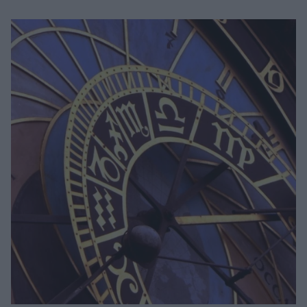
Μακιγιάζ
Beauty News
Well being
Ψυχολογία
Υγεία + Διατροφή
Σχέσεις & Σεξ
Fitness
Woman Power
Parenting
Working Girl
Real Women
Πρόσωπα