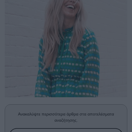
Μακιγιάζ
Beauty News
Well being
Ψυχολογία
Υγεία + Διατροφή
Σχέσεις & Σεξ
Fitness
Woman Power
Parenting
Working Girl
Real Women
Ανακαλύψτε περισσότερα άρθρα στα αποτελέσματα
Πρόσωπα
αναζήτησης.