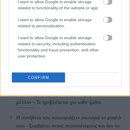
I want to allow Google to enable storage
related to functionality of the website or app.
I want to allow Google to enable storage
related to personalization.
ΔΙΑΒΑΖΟΝΤΑΙ ΤΩΡΑ
I want to allow Google to enable storage
related to security, including authentication
functionality and fraud prevention, and other
user protection.
Kαθαρίζεις τα παπούτσια σου με υγρά
μαντηλάκια; Οι λόγοι που πρέπει να σταματήσεις
CONFIRM
asap
Ζώδια σήμερα (9/8): Ανοίγουν δρόμοι για το
μέλλον - Τι προβλέπεται για κάθε ζώδιο
Η συνήθεια που «σκουριάζει» σιωπηλά το μυαλό
σου - Συμβαίνει στους περισσότερους και δεν το