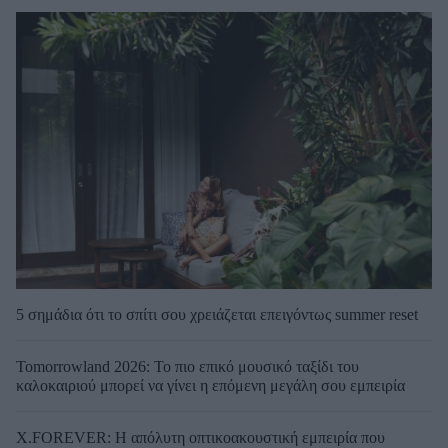
5 σημάδια ότι το σπίτι σου χρειάζεται επειγόντως summer reset
Tomorrowland 2026: Το πιο επικό μουσικό ταξίδι του
καλοκαιριού μπορεί να γίνει η επόμενη μεγάλη σου εμπειρία
X.FOREVER: Η απόλυτη οπτικοακουστική εμπειρία που