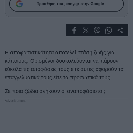
Celebrities
Προσθήκη του jenny.gr στην Google
Συνεντεύξεις
Who
True Stories
Ask the Guru
Success Stories
Η αποφασιστικότητα αποτελεί στάση ζωής για
Ζώδια
κάποιους. Ορισμένοι δυσκολεύονται να πάρουν
εύκολα τις αποφάσεις τους είτε αυτές αφορούν τα
Living
επαγγελματικά τους είτε τα προσωπικά τους.
Σε ποια ζώδια ανήκουν οι αναποφάσιστοι;
Deco
Cooking
Green
Αφιερώματα