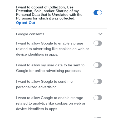
Όταν ένας Ζυγός προσπαθεί να πάρει απόφαση,
I want to opt-out of Collection, Use,
μπορεί να επηρεαστεί εύκολα από το τι θέλει
Retention, Sale, and/or Sharing of my
Personal Data that Is Unrelated with the
κάποιος άλλος, περισσότερο από το τι θέλει ο
Purposes for which it was collected.
Opted Out
ίδιος. Είναι πολύ πιθανό να πείτε "Δεν έχω
πρόβλημα, ο,τι θες" όταν πρόκειται να φάτε μαζί με
Google consents
κάποιον, ενώ έχετε προτίμηση, για να μην τους
I want to allow Google to enable storage
στεναχωρήσετε. Βρείτε έναν τρόπο να μοιράζετε τις
related to advertising like cookies on web or
αποφάσεις, όπως πχ να διαλέξει ο ένας το φαγητό
device identifiers in apps.
κι ο άλλος το γλυκό.
I want to allow my user data to be sent to
Google for online advertising purposes.
I want to allow Google to send me
Τι σου επιφυλάσσει η αυριανή
personalized advertising.
ημέρα; Η επόμενη εβδομάδα ή ο
I want to allow Google to enable storage
μήνας; Ακολούθησε το JennyGr
related to analytics like cookies on web or
στο
Google News
και μάθε τι λέει
device identifiers in apps.
το ζώδιό σου για το μέλλον.