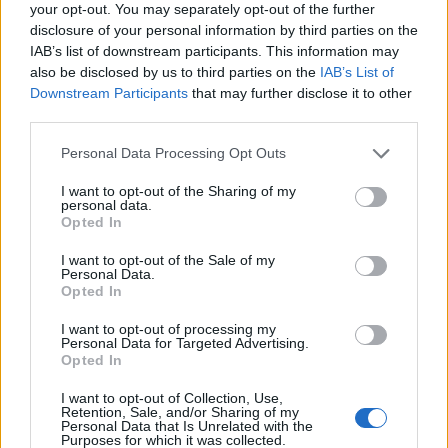
your opt-out. You may separately opt-out of the further
disclosure of your personal information by third parties on the
IAB’s list of downstream participants. This information may
also be disclosed by us to third parties on the
IAB’s List of
Downstream Participants
that may further disclose it to other
third parties.
Please note that this website/app uses one or more Google
Personal Data Processing Opt Outs
services and may gather and store information including but
not limited to your visit or usage behaviour. You may click to
I want to opt-out of the Sharing of my
personal data.
grant or deny consent to Google and its third-party tags to
Opted In
use your data for below specified purposes in below Google
consent section.
I want to opt-out of the Sale of my
Personal Data.
Opted In
Για τους Τοξότες
, η ανάγκη να κάνετε πράγματα
I want to opt-out of processing my
Personal Data for Targeted Advertising.
και να νιώσετε χαρά θα είναι έντονη σήμερα αλλά
Opted In
θα υπάρξουν δυσκολίες στο να το πετύχετε.
I want to opt-out of Collection, Use,
Διαβάστε τη συνέχεια
εδώ
.
Retention, Sale, and/or Sharing of my
Personal Data that Is Unrelated with the
Purposes for which it was collected.