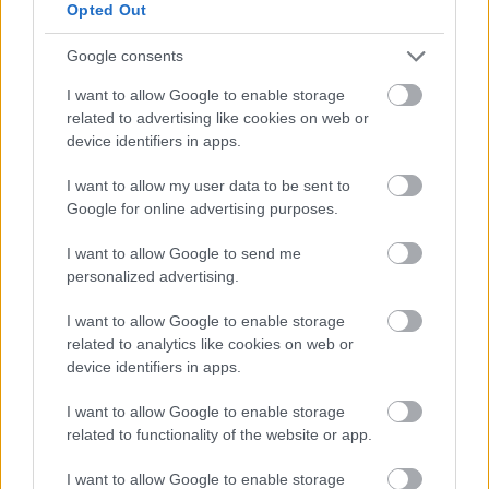
Για τους Αιγόκερους
, η Σελήνη στο ζώδιό σας
Opted Out
μπορεί να σας ωθεί να κάνετε πράγματα και να
Google consents
θελήσετε να εξωτερικεύσετε τις επιθυμίες σας
I want to allow Google to enable storage
ωστόσο τα πλανητικά δρώμενα δεν είναι
related to advertising like cookies on web or
υποστηρικτικά.Διαβάστε τη συνέχεια
εδώ
.
device identifiers in apps.
Για τους Υδροχόους
, η επικοινωνία και οι σχέσεις
I want to allow my user data to be sent to
Google for online advertising purposes.
αυτές τις ημέρες με το άμεσο περιβάλλον σας
μπορεί να σας βάλουν σε διλλήματα. Διαβάστε τη
I want to allow Google to send me
συνέχεια
εδώ
.
personalized advertising.
I want to allow Google to enable storage
related to analytics like cookies on web or
device identifiers in apps.
I want to allow Google to enable storage
related to functionality of the website or app.
I want to allow Google to enable storage