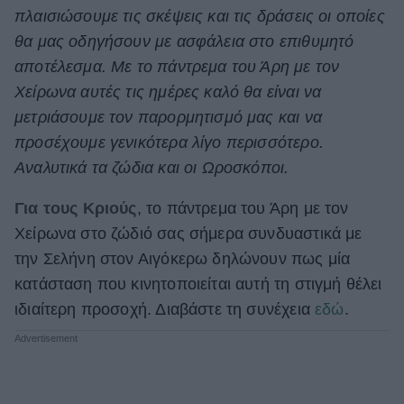
Celebrities
πλαισιώσουμε τις σκέψεις και τις δράσεις οι οποίες
Συνεντεύξεις
θα μας οδηγήσουν με ασφάλεια στο επιθυμητό
Who
αποτέλεσμα. Με το πάντρεμα του Άρη με τον
True Stories
Χείρωνα αυτές τις ημέρες καλό θα είναι να
Ask the Guru
μετριάσουμε τον παρορμητισμό μας και να
Success Stories
προσέχουμε γενικότερα λίγο περισσότερο.
Ζώδια
Αναλυτικά τα ζώδια και οι Ωροσκόποι.
Για τους Κριούς
, το πάντρεμα του Άρη με τον
Living
Χείρωνα στο ζώδιό σας σήμερα συνδυαστικά με
την Σελήνη στον Αιγόκερω δηλώνουν πως μία
Deco
κατάσταση που κινητοποιείται αυτή τη στιγμή θέλει
Cooking
ιδιαίτερη προσοχή. Διαβάστε τη συνέχεια
εδώ
.
Green
Αφιερώματα