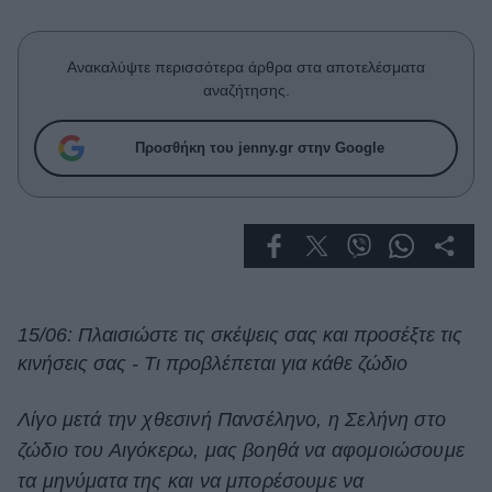
Μακιγιάζ
Beauty News
Ανακαλύψτε περισσότερα άρθρα στα αποτελέσματα
αναζήτησης.
Well being
Προσθήκη του jenny.gr στην Google
Ψυχολογία
Υγεία + Διατροφή
Σχέσεις & Σεξ
Fitness
Woman Power
15/06: Πλαισιώστε τις σκέψεις σας και προσέξτε τις
Parenting
κινήσεις σας - Τι προβλέπεται για κάθε ζώδιο
Working Girl
Real Women
Λίγο μετά την χθεσινή Πανσέληνο, η Σελήνη στο
Πρόσωπα
ζώδιο του Αιγόκερω, μας βοηθά να αφομοιώσουμε
τα μηνύματα της και να μπορέσουμε να