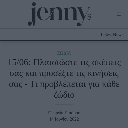
Life Now
What's New
Travel
Latest News
Culture
City Blogging
ABOUT US
ΔΙΑΦΗΜΙΣΤΕΙΤΕ
ΕΠΙΚΟΙΝΩΝΙΑ
ΖΩΔΙΑ
15/06: Πλαισιώστε τις σκέψεις
Fashion
σας και προσέξτε τις κινήσεις
Shopping
σας - Τι προβλέπεται για κάθε
Styling Tips
Fashion News
ζώδιο
Beauty - Ομορφιά
Γεωργία Σταύρου
Skincare
14 Ιουνίου 2022
Μαλλιά - Νύχια