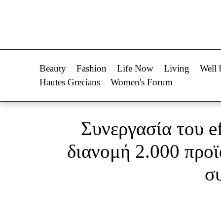
Life Now
Fashion
What's New
Shopping
Beauty
Fashion
Life Now
Living
Well 
Travel
Styling Tips
Hautes Grecians
Women's Forum
Culture
Fashion Ne
City Blogging
Συνεργασία του ef
Woman Power
Πρόσω
διανομή 2.000 προ
σ
Parenting
Celebrities
Working Girl
Συνεντεύξεις
Real Women
Who
True Stories