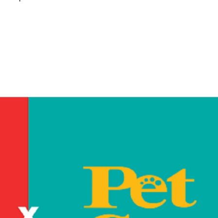
u
ies
Χωρίς Ταμπέλες
Market News