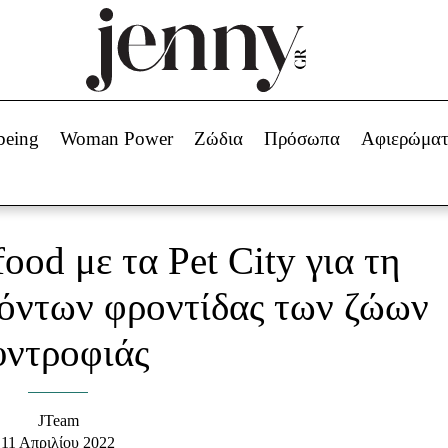
Beauty -
Ομορφιά
ABOUT US
ΔΙΑΦΗΜΙΣΤΕΙΤΕ
ΕΠΙΚΟΙΝΩΝΙΑ
being
Woman Power
Ζώδια
Πρόσωπα
Αφιερώμα
Skincare
ws
Μαλλιά - Νύχια
Μακιγιάζ
Beauty News
ood με τα Pet City για τη
πα
Ζώδια
ϊόντων φροντίδας των ζώων
υντροφιάς
JTeam
11 Απριλίου 2022