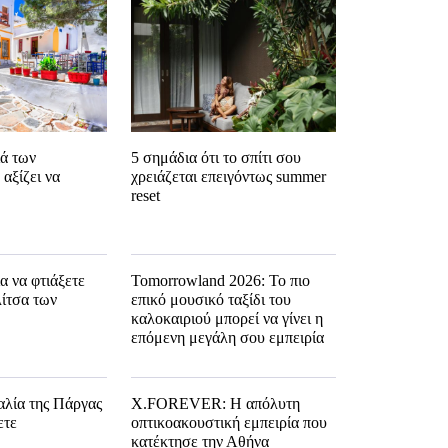
ιά των
5 σημάδια ότι το σπίτι σου
αξίζει να
χρειάζεται επειγόντως summer
reset
ια να φτιάξετε
Tomorrowland 2026: Το πιο
λίτσα των
επικό μουσικό ταξίδι του
καλοκαιριού μπορεί να γίνει η
επόμενη μεγάλη σου εμπειρία
αλία της Πάργας
X.FOREVER: Η απόλυτη
ετε
οπτικοακουστική εμπειρία που
κατέκτησε την Αθήνα