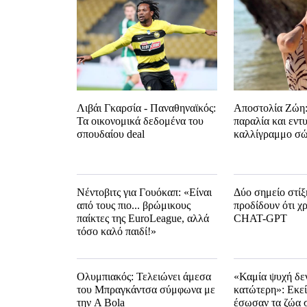
Λιβάι Γκαρσία - Παναθηναϊκός:
Αποστολία Ζώη:
Τα οικονομικά δεδομένα του
παραλία και εντ
σπουδαίου deal
καλλίγραμμο σώ
Νέντοβιτς για Γουόκαπ: «Είναι
Δύο σημείο στίξ
από τους πιο... βρώμικους
προδίδουν ότι χ
παίκτες της EuroLeague, αλλά
CHAT-GPT
τόσο καλό παιδί!»
Ολυμπιακός: Τελειώνει άμεσα
«Καμία ψυχή δεν
του Μπραγκάντσα σύμφωνα με
κατώτερη»: Εκεί
την A Bola
έσωσαν τα ζώα 