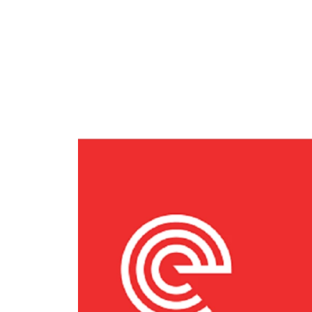
Ask the Gur
Success Stor
Αφιερώματα
ΒΟΞ
Hautes Grecians
Γάμος