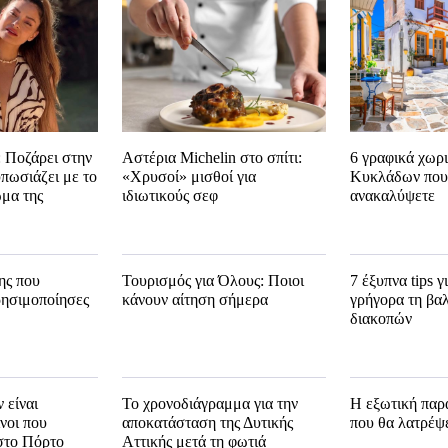
 Ποζάρει στην
Αστέρια Michelin στο σπίτι:
6 γραφικά χωρ
υπωσιάζει με το
«Χρυσοί» μισθοί για
Κυκλάδων που 
μα της
ιδιωτικούς σεφ
ανακαλύψετε
ης που
Τουρισμός για Όλους: Ποιοι
7 έξυπνα tips γ
ρησιμοποίησες
κάνουν αίτηση σήμερα
γρήγορα τη βα
διακοπών
 είναι
Το χρονοδιάγραμμα για την
Η εξωτική παρ
νοι που
αποκατάσταση της Δυτικής
που θα λατρέψ
στο Πόρτο
Αττικής μετά τη φωτιά