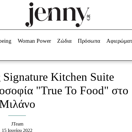
Beauty -
Ομορφιά
ABOUT US
ΔΙΑΦΗΜΙΣΤΕΙΤΕ
ΕΠΙΚΟΙΝΩΝΙΑ
being
Woman Power
Ζώδια
Πρόσωπα
Αφιερώμα
Skincare
ws
Μαλλιά - Νύχια
Μακιγιάζ
Beauty News
Signature Kitchen Suite
πα
Ζώδια
λοσοφία "True To Food" στο
Μιλάνο
JTeam
15 Ιουνίου 2022