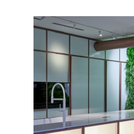
Ask the Gur
Success Stor
Αφιερώματα
ΒΟΞ
Hautes Grecians
Γάμος