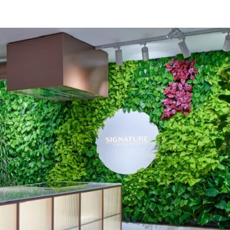
u
ies
Χωρίς Ταμπέλες
Market News