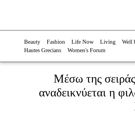
Life Now
Fashion
What's New
Shopping
Beauty
Fashion
Life Now
Living
Well 
Travel
Styling Tips
Hautes Grecians
Women's Forum
Culture
Fashion Ne
City Blogging
Μέσω της σειράς 
Woman Power
Πρόσω
αναδεικνύεται η φι
Parenting
Celebrities
Working Girl
Συνεντεύξεις
Real Women
Who
True Stories