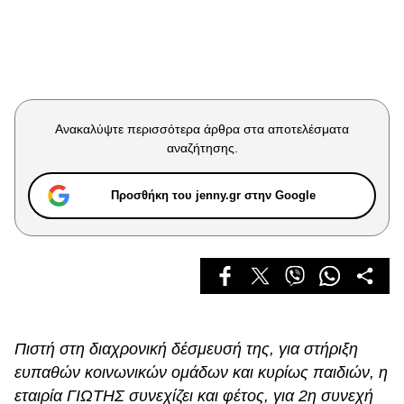
Celebrities
Συνεντεύξεις
Who
True Stories
Ask the Guru
Success Stories
Ανακαλύψτε περισσότερα άρθρα στα αποτελέσματα
αναζήτησης.
Ζώδια
Προσθήκη του jenny.gr στην Google
Living
Deco
Cooking
Green
Πιστή στη διαχρονική δέσμευσή της, για στήριξη
Αφιερώματα
ευπαθών κοινωνικών ομάδων και κυρίως παιδιών, η
εταιρία ΓΙΩΤΗΣ συνεχίζει και φέτος, για 2η συνεχή