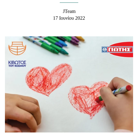
Μακιγιάζ
JTeam
Beauty News
17 Ιουνίου 2022
Well being
Ψυχολογία
Υγεία + Διατροφή
Σχέσεις & Σεξ
Fitness
Woman Power
Parenting
Working Girl
Real Women
Πρόσωπα