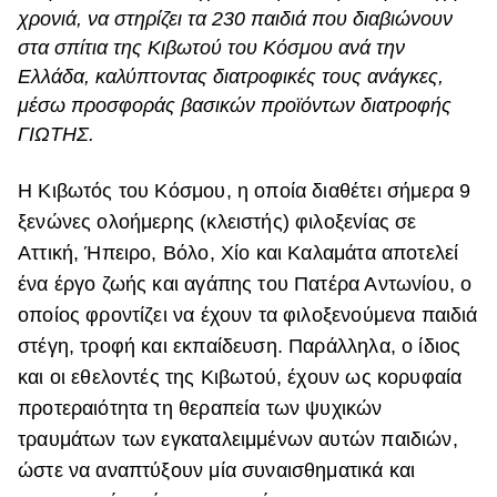
χρονιά, να στηρίζει τα 230 παιδιά που διαβιώνουν
ΒΟΞ
στα σπίτια της Κιβωτού του Κόσμου ανά την
Ελλάδα, καλύπτοντας διατροφικές τους ανάγκες,
μέσω προσφοράς βασικών προϊόντων διατροφής
Χωρίς Ταμπέλες
ΓΙΩΤΗΣ.
Η Κιβωτός του Κόσμου, η οποία διαθέτει σήμερα 9
Women's Forum
ξενώνες ολοήμερης (κλειστής) φιλοξενίας σε
Αττική, Ήπειρο, Βόλο, Χίο και Καλαμάτα αποτελεί
ένα έργο ζωής και αγάπης του Πατέρα Αντωνίου, ο
Hautes Grecians
οποίος φροντίζει να έχουν τα φιλοξενούμενα παιδιά
στέγη, τροφή και εκπαίδευση. Παράλληλα, ο ίδιος
Γάμος
και οι εθελοντές της Κιβωτού, έχουν ως κορυφαία
προτεραιότητα τη θεραπεία των ψυχικών
τραυμάτων των εγκαταλειμμένων αυτών παιδιών,
Market News
ώστε να αναπτύξουν μία συναισθηματικά και