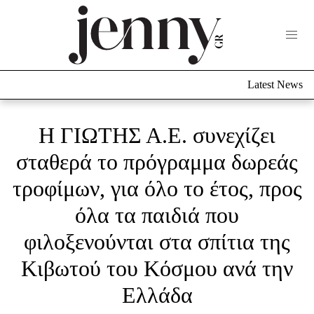
Life Now
What's New
Travel
Latest News
Culture
City Blogging
ABOUT US
ΔΙΑΦΗΜΙΣΤΕΙΤΕ
ΕΠΙΚΟΙΝΩΝΙΑ
Η ΓΙΩΤΗΣ Α.Ε. συνεχίζει
Fashion
σταθερά το πρόγραμμα δωρεάς
τροφίμων, για όλο το έτος, προς
Shopping
Styling Tips
όλα τα παιδιά που
Fashion News
φιλοξενούνται στα σπίτια της
Beauty - Ομορφιά
Κιβωτού του Κόσμου ανά την
Ελλάδα
Skincare
Μαλλιά - Νύχια