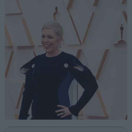
Μακιγιάζ
Beauty News
Well being
Ψυχολογία
Υγεία + Διατροφή
Σχέσεις & Σεξ
Fitness
Woman Power
Parenting
Working Girl
Real Women
Πρόσωπα