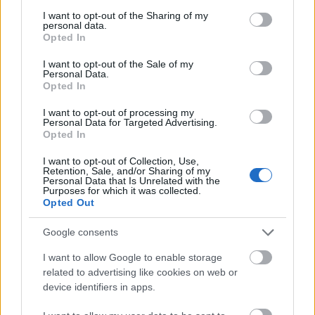
services and may gather and store information including but
not limited to your visit or usage behaviour. You may click to
I want to opt-out of the Sharing of my
personal data.
grant or deny consent to Google and its third-party tags to
Opted In
use your data for below specified purposes in below Google
consent section.
I want to opt-out of the Sale of my
Personal Data.
Opted In
I want to opt-out of processing my
Personal Data for Targeted Advertising.
Eva Longoria
Opted In
I want to opt-out of Collection, Use,
Retention, Sale, and/or Sharing of my
Personal Data that Is Unrelated with the
Purposes for which it was collected.
Opted Out
Μάθε τώρα όλα τα νέα για τα
αγαπημένα σου διάσημα πρόσωπα.
Google consents
Ακολούθησε το JennyGr στο
I want to allow Google to enable storage
related to advertising like cookies on web or
Google News
.
device identifiers in apps.