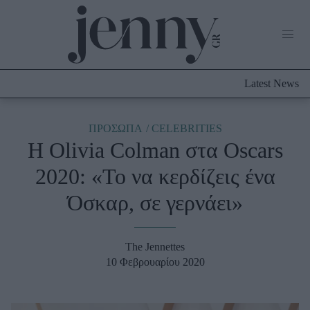
Life Now
What's New
Travel
Latest News
Culture
City Blogging
ABOUT US
ΔΙΑΦΗΜΙΣΤΕΙΤΕ
ΕΠΙΚΟΙΝΩΝΙΑ
ΠΡΟΣΩΠΑ
CELEBRITIES
H Olivia Colman στα Oscars
Fashion
2020: «Το να κερδίζεις ένα
Shopping
Όσκαρ, σε γερνάει»
Styling Tips
Fashion News
The Jennettes
Beauty - Ομορφιά
10 Φεβρουαρίου 2020
Skincare
Μαλλιά - Νύχια