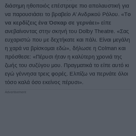
διάσημη ηθοποιός επέστρεψε πιο απολαυστική για
ΒΟΞ
να παρουσιάσει το βραβείο Α’ Ανδρικού Ρόλου. «Τ
ο
να κερδίζεις ένα Όσκαρ σε γερνάει
» είπε
ανεβαίνοντας στην σκηνή του Dolby Theatre. «Σας
Χωρίς Ταμπέλες
ευχαριστώ που με δεχτήκατε και πάλι. Είναι μεγάλη
η χαρά να βρίσκομαι εδώ», δήλωσε η Colman και
Women's Forum
πρόσθεσε: «Πέρυσι ήταν η καλύτερη χρονιά της
ζωής του συζύγου μου. Πραγματικά το είπε αυτό κι
εγώ γέννησα τρεις φορές. Ελπίζω να περνάτε όλοι
Hautes Grecians
τόσο καλά όσο εκείνος πέρυσι».
Γάμος
Market News