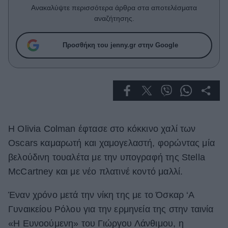
Celebrities
Ανακαλύψτε περισσότερα άρθρα στα αποτελέσματα
Συνεντεύξεις
αναζήτησης.
Who
True Stories
Προσθήκη του jenny.gr στην Google
Ask the Guru
Success Stories
Ζώδια
Η Olivia Colman έφτασε στο κόκκινο χαλί των
Living
Oscars καμαρωτή και χαμογελαστή, φορώντας μία
Deco
βελούδινη τουαλέτα με την υπογραφή της Stella
Cooking
McCartney και με νέο πλατινέ κοντό μαλλί.
Green
Έναν χρόνο μετά την νίκη της με το Όσκαρ ‘Α
Αφιερώματα
Γυναικείου Ρόλου για την ερμηνεία της στην ταινία
«Η Ευνοούμενη» του Γιώργου Λάνθιμου, η