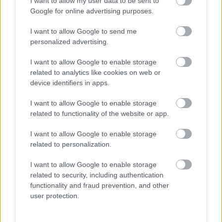
I want to allow my user data to be sent to
Google for online advertising purposes.
I want to allow Google to send me
ΔΙΑΒΑΖΟΝΤΑΙ ΤΩΡΑ
personalized advertising.
I want to allow Google to enable storage
related to analytics like cookies on web or
device identifiers in apps.
Οι μαμάκηδες του ζωδιακού: Αυτά τα ζώδια είναι
συνήθως κολλημένα στη μαμά τους
I want to allow Google to enable storage
related to functionality of the website or app.
Τα 6 σημεία του σπιτιού που δεν χρειάζεται να
I want to allow Google to enable storage
καθαρίζεις κάθε εβδομάδα
related to personalization.
3-3-3 rule: Ο κανόνας που θα αλλάξει τον τρόπο
I want to allow Google to enable storage
related to security, including authentication
που ντύνεσαι
functionality and fraud prevention, and other
user protection.