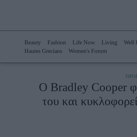
Life Now
Fashion
What's New
Shopping
Beauty
Fashion
Life Now
Living
Well 
Travel
Styling Tips
Hautes Grecians
Women's Forum
Culture
Fashion Ne
City Blogging
ΠΡΟ
Ο Bradley Cooper φ
Woman Power
Πρόσω
του και κυκλοφορε
Parenting
Celebrities
Working Girl
Συνεντεύξεις
Real Women
Who
True Stories