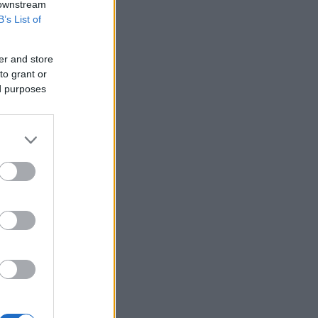
 downstream
B’s List of
er and store
to grant or
ed purposes