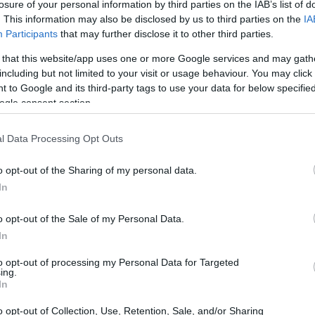
losure of your personal information by third parties on the IAB’s list of
. This information may also be disclosed by us to third parties on the
IA
Participants
that may further disclose it to other third parties.
 that this website/app uses one or more Google services and may gath
including but not limited to your visit or usage behaviour. You may click 
 to Google and its third-party tags to use your data for below specifi
ogle consent section.
l Data Processing Opt Outs
o opt-out of the Sharing of my personal data.
In
LEBRITIES
 Jude Law θα γίνει πατέρας για έκτη φορά
o opt-out of the Sale of my Personal Data.
In
to opt-out of processing my Personal Data for Targeted
ing.
In
xk/
o opt-out of Collection, Use, Retention, Sale, and/or Sharing