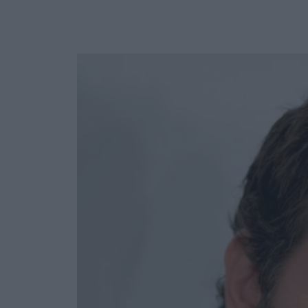
Ask the Gur
Success Stor
Αφιερώματα
ΒΟΞ
Hautes Grecians
Γάμος