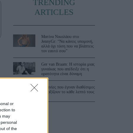
TRENDING
ARTICLES
Ματίνα Νικολάου στο
JennyGr: “Να κάνεις υπομονή,
αλλά όχι τόση που να βλάπτεις
τον εαυτό σου”
Ger van Braam: Η ιστορία μιας
γυναίκας που απέδειξε ότι η
ορατότητα είναι δύναμη
3 ταινίες που έγιναν διαθέσιμες
και αξίζουν το κάθε λεπτό τους
sonal or
ection to
ou may
 personal
out of the