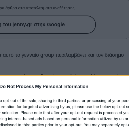
ρα άρθρα στα αποτελέσματα αναζήτησης.
του jenny.gr στην Google
ι αυτό το γενναίο group περιλαμβάνει και τον διάσημο
ίος μπαμπάς και εξαρχής ασχολείται πολύ με την κόρη
δυναμία. Αυτή τη φορά ο φωτογραφικός φακός τον
Do Not Process My Personal Information
Νέα Υόρκη. Ο ίδιος μάλιστα εμφανίστηκε casual
ρική μάσκα που κάλυπτε το πρόσωπό του, φορούσε στο
to opt-out of the sale, sharing to third parties, or processing of your per
formation for targeted advertising by us, please use the below opt-out s
ής του κόρης.
r selection. Please note that after your opt-out request is processed y
eing interest-based ads based on personal information utilized by us or
disclosed to third parties prior to your opt-out. You may separately opt-