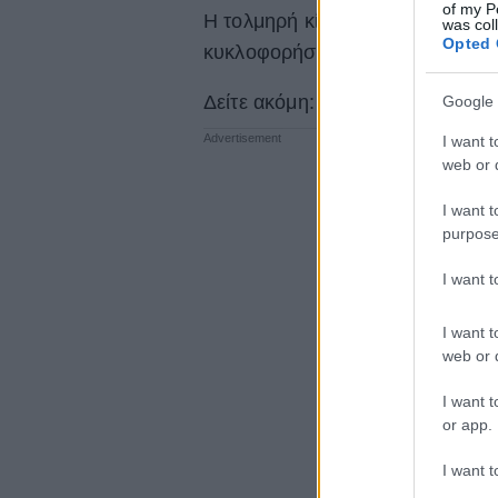
of my P
Η τολμηρή κίνηση ενθουσίασε το
was col
Opted 
κυκλοφορήσει ακομπλεξάριστος μ
Δείτε ακόμη: Τα πιο εντυπωσιακ
Google 
I want t
web or d
I want t
purpose
I want 
I want t
web or d
I want t
or app.
I want t