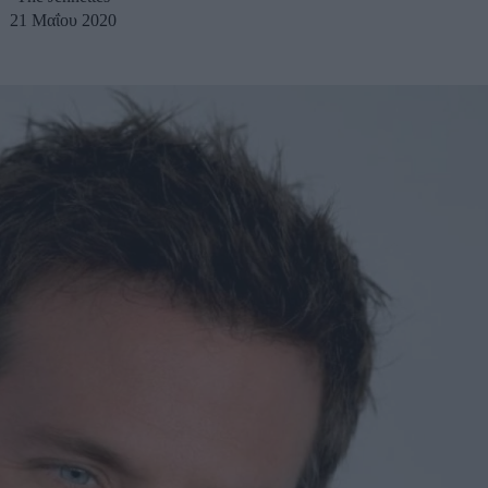
21 Μαΐου 2020
u
ies
Χωρίς Ταμπέλες
Market News