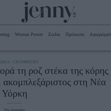
Beauty -
Ομορφιά
ABOUT US
ΔΙΑΦΗΜΙΣΤΕΙΤΕ
ΕΠΙΚΟΙΝΩΝΙΑ
being
Woman Power
Ζώδια
Πρόσωπα
Αφιερώμα
Skincare
ws
Μαλλιά - Νύχια
Μακιγιάζ
Beauty News
ΣΩΠΑ
CELEBRITIES
ορά τη ροζ στέκα της κόρης
πα
Ζώδια
ί ακομπλεξάριστος στη Νέα
Υόρκη
The Jennettes