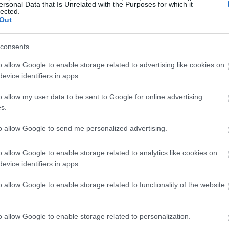
ersonal Data that Is Unrelated with the Purposes for which it
υς fans, καθώς ο διάσημος ηθοποιός δεν δίστασε να
lected.
Out
ε την παιδική στέκα στους δρόμους της Νέας Υόρκης!
ά looks του Met Gala 2019
consents
o allow Google to enable storage related to advertising like cookies on
evice identifiers in apps.
o allow my user data to be sent to Google for online advertising
s.
to allow Google to send me personalized advertising.
o allow Google to enable storage related to analytics like cookies on
evice identifiers in apps.
o allow Google to enable storage related to functionality of the website
o allow Google to enable storage related to personalization.