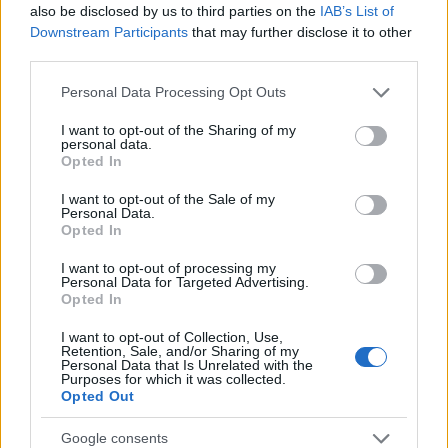
also be disclosed by us to third parties on the
IAB’s List of
Downstream Participants
that may further disclose it to other
third parties.
Please note that this website/app uses one or more Google
Personal Data Processing Opt Outs
services and may gather and store information including but
not limited to your visit or usage behaviour. You may click to
I want to opt-out of the Sharing of my
personal data.
grant or deny consent to Google and its third-party tags to
Opted In
use your data for below specified purposes in below Google
consent section.
I want to opt-out of the Sale of my
Personal Data.
Opted In
I want to opt-out of processing my
Personal Data for Targeted Advertising.
Opted In
I want to opt-out of Collection, Use,
Retention, Sale, and/or Sharing of my
Personal Data that Is Unrelated with the
Purposes for which it was collected.
Opted Out
Google consents