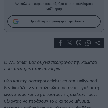
Celebrities
Ανακαλύψτε περισσότερα άρθρα στα αποτελέσματα
Συνεντεύξεις
αναζήτησης.
Who
True Stories
Προσθήκη του jenny.gr στην Google
Ask the Guru
Success Stories
Ζώδια
Living
O Will Smith μας δείχνει περήφανος την κοιλίτσα
που απέκτησε στην πανδημία
Deco
Cooking
Όλο και περισσότεροι celebrities στο Hollywood
Green
δεν διστάζουν να τσαλακώσουν την αψεγάδιαστη
εικόνα τους και να μοιραστούν τις ατέλειες τους,
Αφιερώματα
θέλοντας να περάσουν το δικό τους μήνυμα,
άλλοτε με σοβαρό τόνο κι αλλοτε με μία δόση