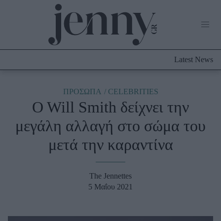
Life Now
What's New
Travel
Latest News
Culture
City Blogging
ABOUT US
ΔΙΑΦΗΜΙΣΤΕΙΤΕ
ΕΠΙΚΟΙΝΩΝΙΑ
ΠΡΟΣΩΠΑ
CELEBRITIES
O Will Smith δείχνει την
Fashion
μεγάλη αλλαγή στο σώμα του
Shopping
μετά την καραντίνα
Styling Tips
Fashion News
The Jennettes
Beauty - Ομορφιά
5 Μαΐου 2021
Skincare
Μαλλιά - Νύχια