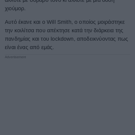
χιούμορ.
ΒΟΞ
Αυτό έκανε και ο Will Smith, ο οποίος μοιράστηκε
την κοιλίτσα που απέκτησε κατά την διάρκεια της
Χωρίς Ταμπέλες
πανδημίας και του lockdown, αποδεικνύοντας πως
είναι ένας από εμάς.
Women's Forum
Hautes Grecians
Γάμος
Market News