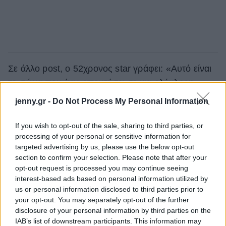
Σε άλλο post, ο 52χρονος star γράφει: «Αυτό είναι
το σώμα που έχω αποκτήσει σε μια ολόκληρη
πανδημία... Λατρεύω αυτό το σώμα, αλλά θέλω να
jenny.gr -
Do Not Process My Personal Information
νιώσω καλύτερα. Όχι, άλλα μεταμεσονύχτια
muffins». Κάπως έτσι έγινε και μας έκανε να
If you wish to opt-out of the sale, sharing to third parties, or
processing of your personal or sensitive information for
αισθανθούμε κι εμείς καλύτερα για τα επιπλέον κιλά
targeted advertising by us, please use the below opt-out
που πήραμε στην καραντίνα, δίνοντας μας
section to confirm your selection. Please note that after your
έμπνευση για να αλλάξουμε συνήθειες εν όψει
opt-out request is processed you may continue seeing
interest-based ads based on personal information utilized by
καλοκαιριού.
us or personal information disclosed to third parties prior to
your opt-out. You may separately opt-out of the further
Δείτε ακόμη: Τα τατουάζ των celebrities
disclosure of your personal information by third parties on the
IAB’s list of downstream participants. This information may