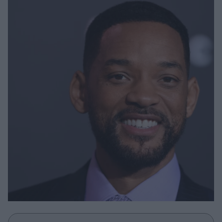
Μακιγιάζ
Beauty News
Well being
Ψυχολογία
Υγεία + Διατροφή
Σχέσεις & Σεξ
Fitness
Woman Power
Parenting
Working Girl
Real Women
Πρόσωπα