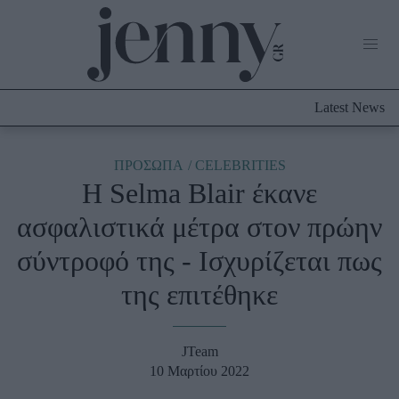
Life Now
What's New
Travel
Latest News
Culture
City Blogging
ABOUT US
ΔΙΑΦΗΜΙΣΤΕΙΤΕ
ΕΠΙΚΟΙΝΩΝΙΑ
ΠΡΟΣΩΠΑ
CELEBRITIES
H Selma Blair έκανε
Fashion
ασφαλιστικά μέτρα στον πρώην
Shopping
σύντροφό της - Ισχυρίζεται πως
Styling Tips
Fashion News
της επιτέθηκε
Beauty - Ομορφιά
JTeam
Skincare
10 Μαρτίου 2022
Μαλλιά - Νύχια