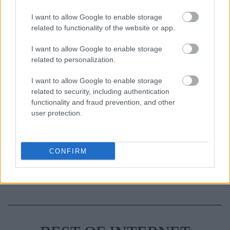
I want to allow Google to enable storage
3-3-3 rule: Ο κανόνας που θα αλλάξει τον τρόπο
related to functionality of the website or app.
που ντύνεσαι
I want to allow Google to enable storage
related to personalization.
I want to allow Google to enable storage
related to security, including authentication
TAGS
SELMA BLAIR
functionality and fraud prevention, and other
user protection.
CONFIRM