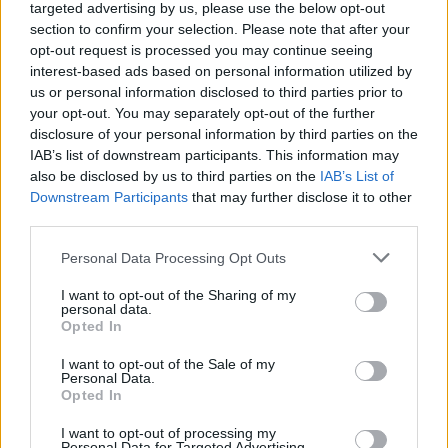
targeted advertising by us, please use the below opt-out
section to confirm your selection. Please note that after your
opt-out request is processed you may continue seeing
interest-based ads based on personal information utilized by
us or personal information disclosed to third parties prior to
your opt-out. You may separately opt-out of the further
disclosure of your personal information by third parties on the
IAB’s list of downstream participants. This information may
also be disclosed by us to third parties on the
IAB’s List of
Downstream Participants
that may further disclose it to other
third parties.
Please note that this website/app uses one or more Google
Personal Data Processing Opt Outs
services and may gather and store information including but
not limited to your visit or usage behaviour. You may click to
I want to opt-out of the Sharing of my
personal data.
grant or deny consent to Google and its third-party tags to
Opted In
use your data for below specified purposes in below Google
Ο Carlson δηλώνει αθώος και υποστηρίζει ότι δεν
consent section.
I want to opt-out of the Sale of my
υπήρξε καμία σωματική επίθεση.
Personal Data.
Opted In
I want to opt-out of processing my
Personal Data for Targeted Advertising.