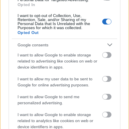
Μάθε τώρα όλα τα νέα για τα
Opted In
αγαπημένα σου διάσημα πρόσωπα.
I want to opt-out of Collection, Use,
Retention, Sale, and/or Sharing of my
Ακολούθησε το JennyGr στο
Personal Data that Is Unrelated with the
Purposes for which it was collected.
Google News
.
Opted Out
Google consents
I want to allow Google to enable storage
related to advertising like cookies on web or
ΔΙΑΒΑΖΟΝΤΑΙ ΤΩΡΑ
device identifiers in apps.
I want to allow my user data to be sent to
Google for online advertising purposes.
Οι μαμάκηδες του ζωδιακού: Αυτά τα ζώδια είναι
I want to allow Google to send me
συνήθως κολλημένα στη μαμά τους
personalized advertising.
I want to allow Google to enable storage
Τα 6 σημεία του σπιτιού που δεν χρειάζεται να
related to analytics like cookies on web or
καθαρίζεις κάθε εβδομάδα
device identifiers in apps.