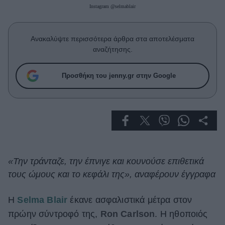
Celebrities
Instagram @selmablair
Συνεντεύξεις
Who
Ανακαλύψτε περισσότερα άρθρα στα αποτελέσματα
True Stories
αναζήτησης.
Ask the Guru
Success Stories
Προσθήκη του jenny.gr στην Google
Ζώδια
Living
Deco
«Την τράνταζε, την έπνιγε και κουνούσε επιθετικά
Cooking
τους ώμους και το κεφάλι της», αναφέρουν έγγραφα
Green
Η
Selma Blair
έκανε ασφαλιστικά μέτρα στον
Αφιερώματα
πρώην σύντροφό της,
Ron Carlson
. Η ηθοποιός