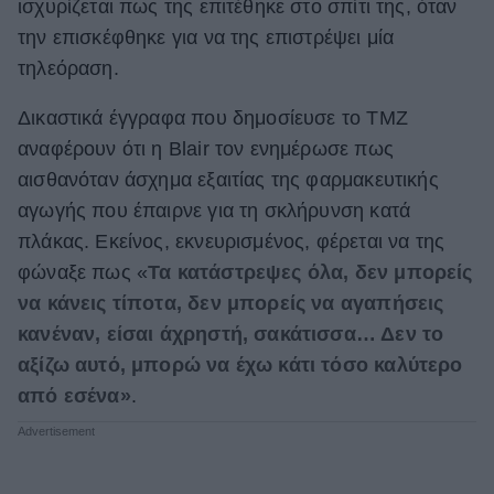
ισχυρίζεται πως της επιτέθηκε στο σπίτι της, όταν
ΒΟΞ
την επισκέφθηκε για να της επιστρέψει μία
τηλεόραση.
Χωρίς Ταμπέλες
Δικαστικά έγγραφα που δημοσίευσε το ΤΜΖ
αναφέρουν ότι η Blair τον ενημέρωσε πως
αισθανόταν άσχημα εξαιτίας της φαρμακευτικής
Women's Forum
αγωγής που έπαιρνε για τη σκλήρυνση κατά
πλάκας. Εκείνος, εκνευρισμένος, φέρεται να της
φώναξε πως «
Τα κατάστρεψες όλα, δεν μπορείς
Hautes Grecians
να κάνεις τίποτα, δεν μπορείς να αγαπήσεις
κανέναν, είσαι άχρηστή, σακάτισσα… Δεν το
αξίζω αυτό, μπορώ να έχω κάτι τόσο καλύτερο
Γάμος
από εσένα»
.
Market News