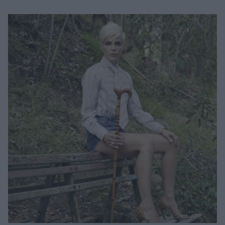
Μακιγιάζ
Beauty News
Well being
Ψυχολογία
Υγεία + Διατροφή
Σχέσεις & Σεξ
Fitness
Woman Power
Parenting
Working Girl
Real Women
Πρόσωπα