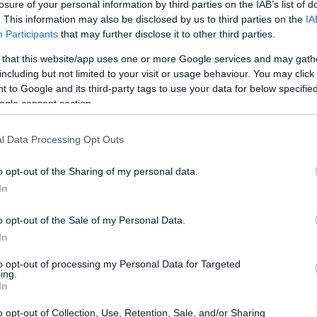
losure of your personal information by third parties on the IAB’s list of
. This information may also be disclosed by us to third parties on the
IA
Participants
that may further disclose it to other third parties.
 that this website/app uses one or more Google services and may gath
including but not limited to your visit or usage behaviour. You may click 
 to Google and its third-party tags to use your data for below specifi
ogle consent section.
l Data Processing Opt Outs
o opt-out of the Sharing of my personal data.
In
o opt-out of the Sale of my Personal Data.
LEBRITIES
In
 Jamie Lee Curtis αγκαλιά με τη διεμφυλική κόρη
ης, στην πιο σημαντική συνέντευξη της ζωής τους
to opt-out of processing my Personal Data for Targeted
ing.
In
o opt-out of Collection, Use, Retention, Sale, and/or Sharing