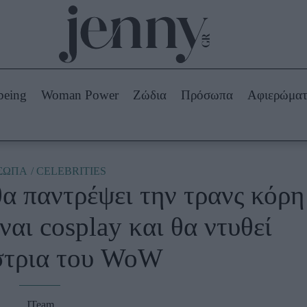
Beauty -
Ομορφιά
ABOUT US
ΔΙΑΦΗΜΙΣΤΕΙΤΕ
ΕΠΙΚΟΙΝΩΝΙΑ
being
Woman Power
Ζώδια
Πρόσωπα
Αφιερώμα
Skincare
ws
Μαλλιά - Νύχια
Μακιγιάζ
Beauty News
ΣΩΠΑ
CELEBRITIES
θα παντρέψει την τρανς κόρη
πα
Ζώδια
ίναι cosplay και θα ντυθεί
στρια του WoW
JTeam