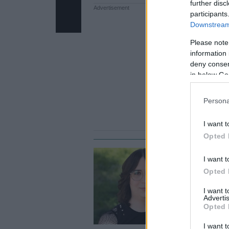
further disc
participants
Downstream 
Please note
information 
deny consent
in below Go
Persona
I want t
Opted 
I want t
CE
Opted 
Η
τ
I want 
Advertis
Opted 
I want t