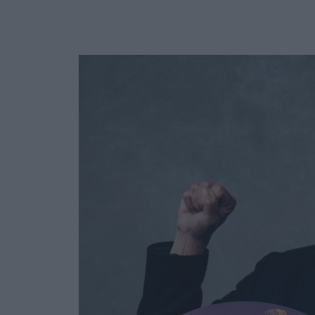
Ask the Gur
Success Stor
Αφιερώματα
ΒΟΞ
Hautes Grecians
Γάμος