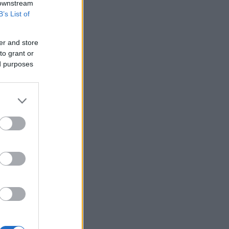
 downstream
B’s List of
er and store
to grant or
ed purposes