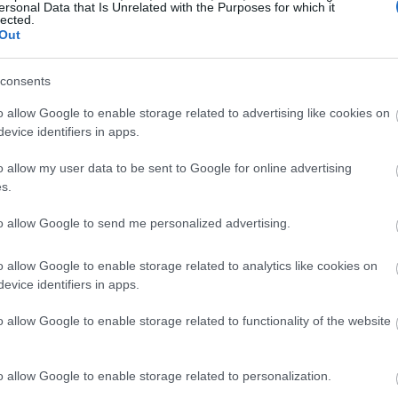
ersonal Data that Is Unrelated with the Purposes for which it
lected.
 ναύαρχος», πρόσθεσε. Κι επειδή η ίδια δεν έχει ιδέα απ
Out
όνυμφες. Φυσικά και ενθουσιάστηκε,
παρήγγειλε τα
consents
ην ανυπομονησία της, χρειάστηκε να περιμένει μέρες,
αραδοθεί.
o allow Google to enable storage related to advertising like cookies on
evice identifiers in apps.
 σπίτι της Curtis. «Και τα δύο παιδιά μου θα έχουν
o allow my user data to be sent to Google for online advertising
τό με γεμίζει δάκρυα», εξήγησε.
s.
to allow Google to send me personalized advertising.
o allow Google to enable storage related to analytics like cookies on
evice identifiers in apps.
o allow Google to enable storage related to functionality of the website
o allow Google to enable storage related to personalization.