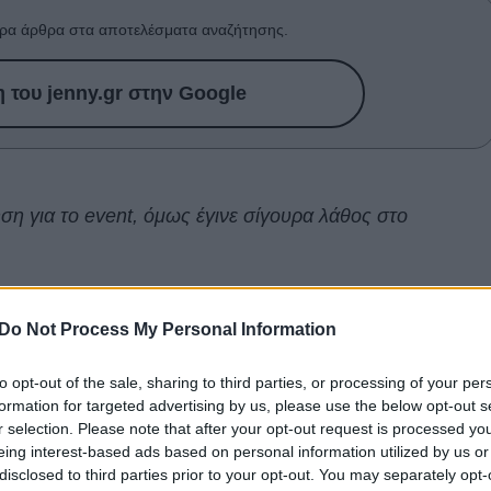
ρα άρθρα στα αποτελέσματα αναζήτησης.
του jenny.gr στην Google
η για το event, όμως έγινε σίγουρα λάθος στο
γάμο της χρονιάς; Η κόρη της
Jamie Lee Curtis
και του
Do Not Process My Personal Information
παντρευτεί την αγαπημένη της,
Cynthia
, σε μία
cosplay
to opt-out of the sale, sharing to third parties, or processing of your per
formation for targeted advertising by us, please use the below opt-out s
ή, θα φορέσω κι εγώ στολή για να κάνω την τελετή»,
r selection. Please note that after your opt-out request is processed y
my Kimmel. Και δε θα φορέσει οποιοδήποτε κοστούμι 
eing interest-based ads based on personal information utilized by us or
ό το World of Warcraft
.
disclosed to third parties prior to your opt-out. You may separately opt-