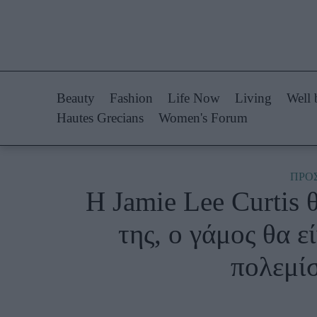
Life Now
Fashion
What's New
Shopping
Beauty
Fashion
Life Now
Living
Well 
Travel
Styling Tips
Hautes Grecians
Women's Forum
Culture
Fashion Ne
City Blogging
ΠΡΟ
H Jamie Lee Curtis 
Woman Power
Πρόσω
της, ο γάμος θα ε
Parenting
Celebrities
πολεμί
Working Girl
Συνεντεύξεις
Real Women
Who
True Stories