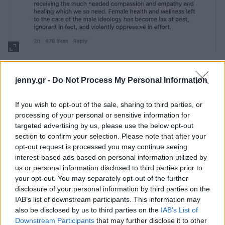
Το 2017, η Stone είχε βραβευτεί ως «Μητέρα της
jenny.gr -
Do Not Process My Personal Information
Χρονιάς» από τον Σύνδεσμο για την Μελέτη του
Καρκίνου του Μαστού και του Προστάτη για τη
If you wish to opt-out of the sale, sharing to third parties, or
Γιορτή της Μητέρας. Όπως είχε πει τότε στον λόγο
processing of your personal or sensitive information for
της: «Η μητρότητα δεν ήρθε εύκολα, ήρθε με
targeted advertising by us, please use the below opt-out
section to confirm your selection. Please note that after your
αγάπη από τους αγγέλους. Είμαστε μια
opt-out request is processed you may continue seeing
ευτυχισμένη και τυχερή οικογένεια. Εχουμε την
interest-based ads based on personal information utilized by
επιλογή για το τι θα διδάξουμε στα παιδιά μας,
us or personal information disclosed to third parties prior to
your opt-out. You may separately opt-out of the further
πρέπει να σταθούμε στα πόδια μας και να πούμε
disclosure of your personal information by third parties on the
ναι στην αγάπη. Είμαι ευγνώμων που τα παιδιά
IAB’s list of downstream participants. This information may
μου με επέλεξαν, είμαι μια τυχερή μαμά».
also be disclosed by us to third parties on the
IAB’s List of
Downstream Participants
that may further disclose it to other