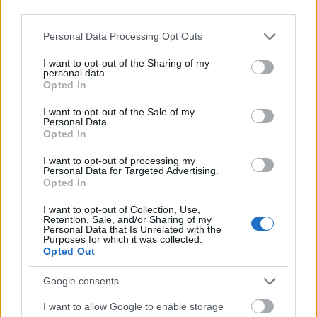
third parties.
Please note that this website/app uses one or more Google
Personal Data Processing Opt Outs
services and may gather and store information including but
not limited to your visit or usage behaviour. You may click to
I want to opt-out of the Sharing of my
personal data.
grant or deny consent to Google and its third-party tags to
Opted In
use your data for below specified purposes in below Google
consent section.
I want to opt-out of the Sale of my
Personal Data.
Opted In
I want to opt-out of processing my
Personal Data for Targeted Advertising.
Opted In
View this post on Instagram
I want to opt-out of Collection, Use,
Retention, Sale, and/or Sharing of my
Personal Data that Is Unrelated with the
Purposes for which it was collected.
Opted Out
Google consents
I want to allow Google to enable storage