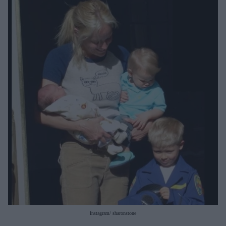
Μακιγιάζ
Beauty News
Well being
Ψυχολογία
Υγεία + Διατροφή
Σχέσεις & Σεξ
Fitness
Woman Power
Parenting
Working Girl
Real Women
Πρόσωπα
Instagram/ sharonstone