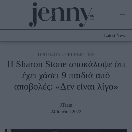
Life Now
What's New
Travel
Latest News
Culture
City Blogging
ABOUT US
ΔΙΑΦΗΜΙΣΤΕΙΤΕ
ΕΠΙΚΟΙΝΩΝΙΑ
ΠΡΟΣΩΠΑ
CELEBRITIES
Η Sharon Stone αποκάλυψε ότι
Fashion
έχει χάσει 9 παιδιά από
Shopping
αποβολές: «Δεν είναι λίγο»
Styling Tips
Fashion News
JTeam
Beauty - Ομορφιά
24 Ιουνίου 2022
Skincare
Μαλλιά - Νύχια