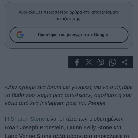
Celebrities
Συνεντεύξεις
Ανακαλύψτε περισσότερα άρθρα στα αποτελέσματα
Who
αναζήτησης.
True Stories
Ask the Guru
Προσθήκη του jenny.gr στην Google
Success Stories
Ζώδια
Living
«Δεν έχουμε ένα forum ως γυναίκες για να συζητάμε
το βαθύτερο νόημα μιας απώλειας», σχολίασε η star
Deco
Cooking
κάτω από ένα Instagram post του People
Green
Η
Sharon Stone
είναι μητέρα των υιοθετημένων
Αφιερώματα
Roan Joseph Bronstein, Quinn Kelly Stone και
Laird Vonne Stone αλλά πρόσφατα αποκάλυψε ότι