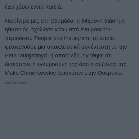
έχει χάσει εννιά παιδιά.
ΒΟΞ
Νωρίτερα μες στη βδομάδα, η 64χρονη διάσημη
ηθοποιός σχολίασε κάτω από ένα post του
Χωρίς Ταμπέλες
περιοδικού People στο Instagram, το οποίο
φιλοξενούσε μια αποκλειστική συνέντευξη με την
Peta Murgatroyd, η οποία εξομογήθηκε ότι
Women's Forum
διακόπηκε η εγκυμοσύνη της όσο ο σύζυγός της,
Maks Chmerkovskiy βρισκόταν στην Ουκρανία.
Hautes Grecians
Γάμος
Market News