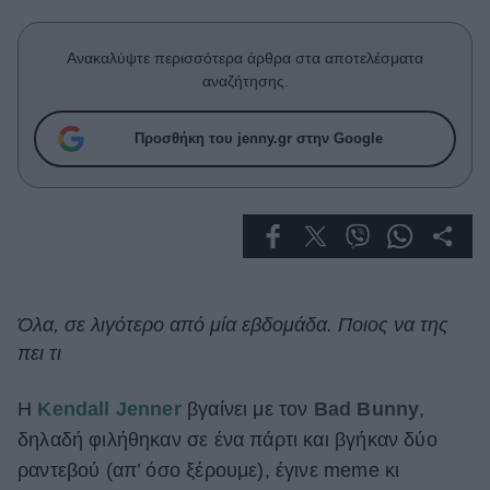
Celebrities
Συνεντεύξεις
Ανακαλύψτε περισσότερα άρθρα στα αποτελέσματα
Who
αναζήτησης.
True Stories
Ask the Guru
Προσθήκη του jenny.gr στην Google
Success Stories
Ζώδια
Living
Όλα, σε λιγότερο από μία εβδομάδα. Ποιος να της
Deco
πει τι
Cooking
Green
Η
Kendall Jenner
βγαίνει με τον
Bad
Bunny
,
δηλαδή φιλήθηκαν σε ένα πάρτι και βγήκαν δύο
Αφιερώματα
ραντεβού (απ’ όσο ξέρουμε), έγινε meme κι