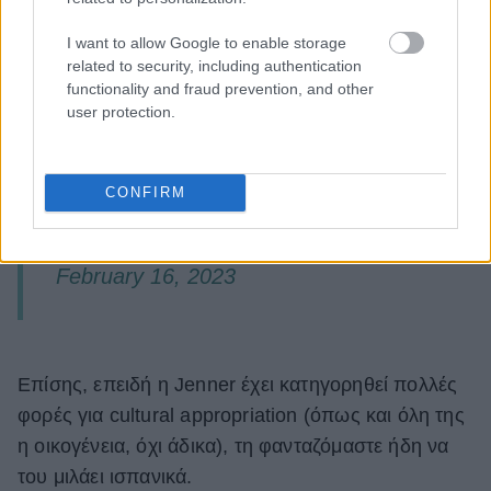
I want to allow Google to enable storage
related to security, including authentication
Bad Bunny was spotted playing
functionality and fraud prevention, and other
user protection.
tonsil hockey with Kendall
Jenner?!?!?!?!??!!!!????
pic.twitter.com/ynUqXVStZD
CONFIRM
— kimberly (@iamkimberlysoto)
February 16, 2023
Επίσης, επειδή η Jenner έχει κατηγορηθεί πολλές
φορές για cultural appropriation (όπως και όλη της
η οικογένεια, όχι άδικα), τη φανταζόμαστε ήδη να
του μιλάει ισπανικά.