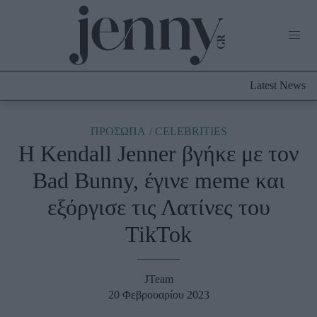
Life Now
What's New
Travel
Latest News
Culture
City Blogging
ABOUT US
ΔΙΑΦΗΜΙΣΤΕΙΤΕ
ΕΠΙΚΟΙΝΩΝΙΑ
ΠΡΟΣΩΠΑ
CELEBRITIES
H Kendall Jenner βγήκε με τον
Fashion
Bad Bunny, έγινε meme και
Shopping
εξόργισε τις Λατίνες του
Styling Tips
Fashion News
TikTok
Beauty - Ομορφιά
JTeam
Skincare
20 Φεβρουαρίου 2023
Μαλλιά - Νύχια