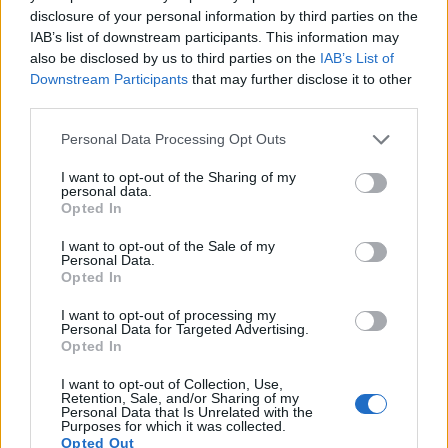
disclosure of your personal information by third parties on the
IAB’s list of downstream participants. This information may
also be disclosed by us to third parties on the
IAB’s List of
Downstream Participants
that may further disclose it to other
third parties.
Please note that this website/app uses one or more Google
Personal Data Processing Opt Outs
services and may gather and store information including but
not limited to your visit or usage behaviour. You may click to
I want to opt-out of the Sharing of my
personal data.
grant or deny consent to Google and its third-party tags to
Opted In
use your data for below specified purposes in below Google
consent section.
I want to opt-out of the Sale of my
Personal Data.
Opted In
I want to opt-out of processing my
Personal Data for Targeted Advertising.
Opted In
I want to opt-out of Collection, Use,
Retention, Sale, and/or Sharing of my
Personal Data that Is Unrelated with the
Purposes for which it was collected.
bad bunny making out w Kendall
Opted Out