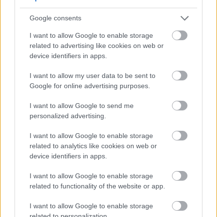
Jenner will actually be my last
Google consents
straw
I want to allow Google to enable storage
related to advertising like cookies on web or
— melbaby (@meloniejordann)
device identifiers in apps.
February 17, 2023
I want to allow my user data to be sent to
Google for online advertising purposes.
I want to allow Google to send me
personalized advertising.
Bad bunny…with Kendall
I want to allow Google to enable storage
Jenner…? Pls tell me this is a lie
related to analytics like cookies on web or
pic.twitter.com/vcq76A0bgd
device identifiers in apps.
I want to allow Google to enable storage
— alexandrita 💖 (@alexandraandyou)
related to functionality of the website or app.
February 17, 2023
I want to allow Google to enable storage
related to personalization.