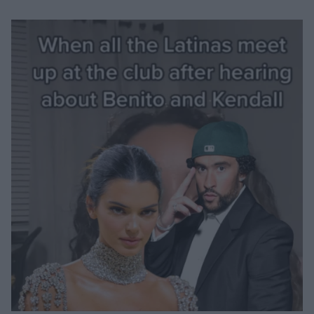
Μακιγιάζ
Beauty News
Well being
Ψυχολογία
Υγεία + Διατροφή
Σχέσεις & Σεξ
Fitness
Woman Power
Parenting
Working Girl
Real Women
Πρόσωπα