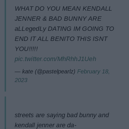
WHAT DO YOU MEAN KENDALL
JENNER & BAD BUNNY ARE
aLLegedLy DATING IM GOING TO
END IT ALL BENITO THIS ISNT
YOU!!!!!
pic.twitter.com/MhRhhJ1Ueh
— kate (@pastelpearlz)
February 18,
2023
streets are saying bad bunny and
kendall jenner are da-