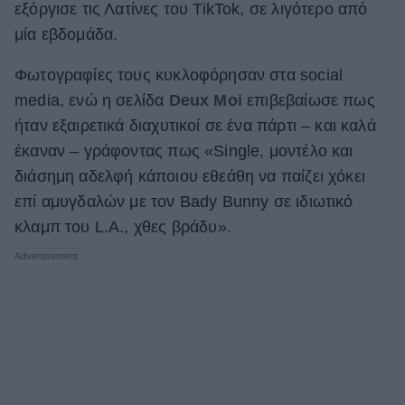
εξόργισε τις Λατίνες του TikTok, σε λιγότερο από
ΒΟΞ
μία εβδομάδα.
Φωτογραφίες τους κυκλοφόρησαν στα social
Χωρίς Ταμπέλες
media, ενώ η σελίδα
Deux Moi
επιβεβαίωσε πως
ήταν εξαιρετικά διαχυτικοί σε ένα πάρτι – και καλά
έκαναν – γράφοντας πως «Single, μοντέλο και
Women's Forum
διάσημη αδελφή κάποιου εθεάθη να παίζει χόκει
επί αμυγδαλών με τον Bady Bunny σε ιδιωτικό
κλαμπ του L.A., χθες βράδυ».
Hautes Grecians
Γάμος
Market News