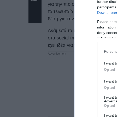
further disc
για την πιο σφοδρή σύγκρουση 
participants
τα τελευταία σχεδόν 50 χρόνια, π
Downstream 
θέση για την
ανάφλεξη στη Μέση
Please note
information 
Ανάμεσά τους και ο
Τζάστιν Μπί
deny consent
στα social media και ο λόγος εί
in below Go
έχει ιδέα για τα αιματηρά γεγονό
Persona
I want t
Opted 
I want t
Opted 
I want 
Advertis
Opted 
I want t