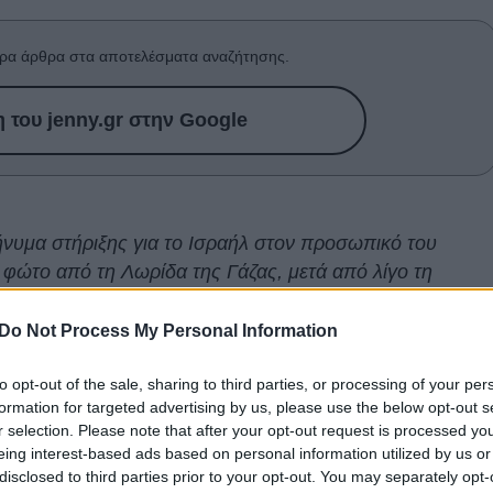
ρα άρθρα στα αποτελέσματα αναζήτησης.
του jenny.gr στην Google
νυμα στήριξης για το Ισραήλ στον προσωπικό του
 φώτο από τη Λωρίδα της Γάζας, μετά από λίγο τη
!
Do Not Process My Personal Information
ραήλ
και Παλαιστίνη βρίσκονται σε έναν ατέρμονο και
to opt-out of the sale, sharing to third parties, or processing of your per
ι να λήξει. O Μπενιαμίν Νετανιάχου απευθυνόμενος
formation for targeted advertising by us, please use the below opt-out s
ίγες μέρες είπε: «είμαστε σε πόλεμο, όχι σε μια
r selection. Please note that after your opt-out request is processed y
ς να δείξει ότι αυτή η επίθεση, που μέχρι στιγμής έχει
eing interest-based ads based on personal information utilized by us or
disclosed to third parties prior to your opt-out. You may separately opt-
ή από δεκάδες άλλες. Κι ενώ συμβαίνουν αυτά και μιλάμ