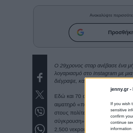
Ανακαλύψτε περισσότε
Προσθήκη 
Ο 29χρονος σταρ ανέβασε ένα μή
λογαριασμό στο Instagram με μια
διέγραψε, και έπεται και συνέχεια
jenny.gr -
Εδώ και 70 ολόκληρα χρόνια,
Ισ
If you wish 
αιματηρό «πόλεμο», που δεν λέε
sensitive in
στους πολίτες του Ισραήλ, πριν λ
confirm you
σύγκρουση» με τη Χαμάς, θέλοντα
continue se
information 
2,500 νεκρούς, είναι διαφορετικ