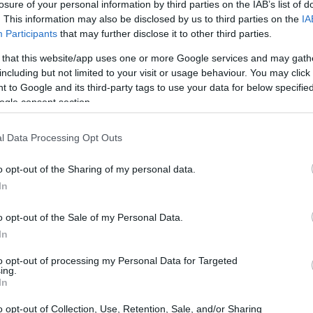
losure of your personal information by third parties on the IAB’s list of
που δέχτηκε ποτέ το Ισραήλ από την πλευρά της Χαμάς
. This information may also be disclosed by us to third parties on the
IA
ολλοί είναι οι celebrities που επιχειρούν να πάρουν
Participants
that may further disclose it to other third parties.
 Ανατολή
.
 that this website/app uses one or more Google services and may gath
including but not limited to your visit or usage behaviour. You may click 
μπερ
, ο οποίος βρέθηκε στο στόχαστρο των χρηστών
 to Google and its third-party tags to use your data for below specifi
ναι προφανής αφού φαίνεται να τοποθετείται χωρίς να
ogle consent section.
τα και την κατάσταση που επικρατεί.
l Data Processing Opt Outs
o opt-out of the Sharing of my personal data.
In
o opt-out of the Sale of my Personal Data.
In
to opt-out of processing my Personal Data for Targeted
ing.
In
o opt-out of Collection, Use, Retention, Sale, and/or Sharing