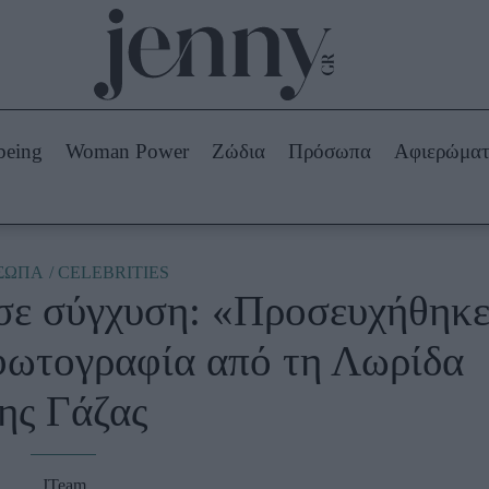
Beauty -
Ομορφιά
ABOUT US
ΔΙΑΦΗΜΙΣΤΕΙΤΕ
ΕΠΙΚΟΙΝΩΝΙΑ
being
Woman Power
Ζώδια
Πρόσωπα
Αφιερώμα
Skincare
ws
Μαλλιά - Νύχια
Μακιγιάζ
Beauty News
ΣΩΠΑ
CELEBRITIES
σε σύγχυση: «Προσευχήθηκ
πα
Ζώδια
 φωτογραφία από τη Λωρίδα
ης Γάζας
JTeam