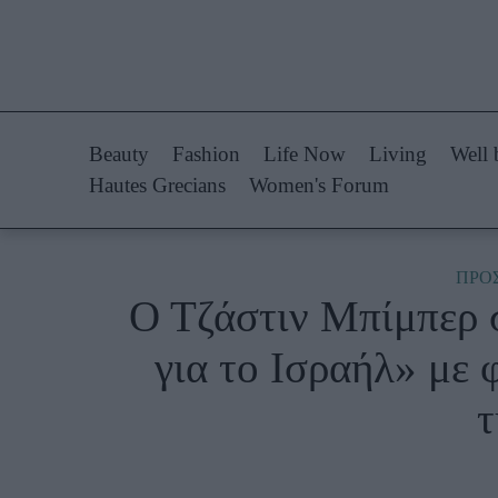
Life Now
Fashion
What's New
Shopping
Beauty
Fashion
Life Now
Living
Well 
Travel
Styling Tips
Hautes Grecians
Women's Forum
Culture
Fashion Ne
City Blogging
ΠΡΟ
Ο Τζάστιν Μπίμπερ 
Woman Power
Πρόσω
για το Ισραήλ» με
Parenting
Celebrities
τ
Working Girl
Συνεντεύξεις
Real Women
Who
True Stories