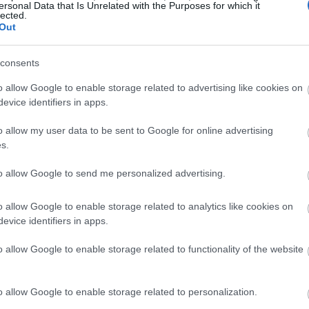
ersonal Data that Is Unrelated with the Purposes for which it
lected.
Out
LEBRITIES
 Τζίτζι Χαντίντ για τις επιθέσεις της Χαμάς:
consents
Προσεύχομαι πάντα για την ασφάλεια των αθώων
ωών»
o allow Google to enable storage related to advertising like cookies on
evice identifiers in apps.
o allow my user data to be sent to Google for online advertising
s.
ήνυμα στήριξης για το Ισραήλ στον προσωπικό του
to allow Google to send me personalized advertising.
α φώτο από την καταστροφή στη Λωρίδα της Γάζας.
o allow Google to enable storage related to analytics like cookies on
ing for Israel", προκάλεσε αρνητική κριτική τόσο από
evice identifiers in apps.
τον κόσμο. Ας τα πάρουμε όμως με τη σειρά!
o allow Google to enable storage related to functionality of the website
o allow Google to enable storage related to personalization.