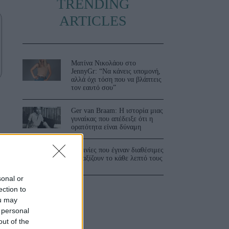
TRENDING
ARTICLES
Ματίνα Νικολάου στο
JennyGr: “Να κάνεις υπομονή,
αλλά όχι τόση που να βλάπτεις
τον εαυτό σου”
Ger van Braam: Η ιστορία μιας
γυναίκας που απέδειξε ότι η
ορατότητα είναι δύναμη
3 ταινίες που έγιναν διαθέσιμες
και αξίζουν το κάθε λεπτό τους
sonal or
ection to
ou may
 personal
out of the
ε