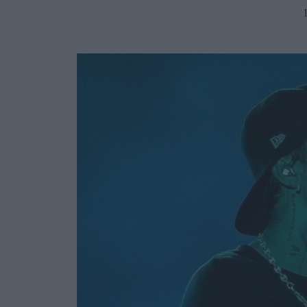
Ask the Gur
Success Stor
Αφιερώματα
ΒΟΞ
Hautes Grecians
Γάμος