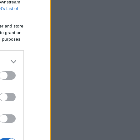
 downstream
B’s List of
er and store
to grant or
ed purposes