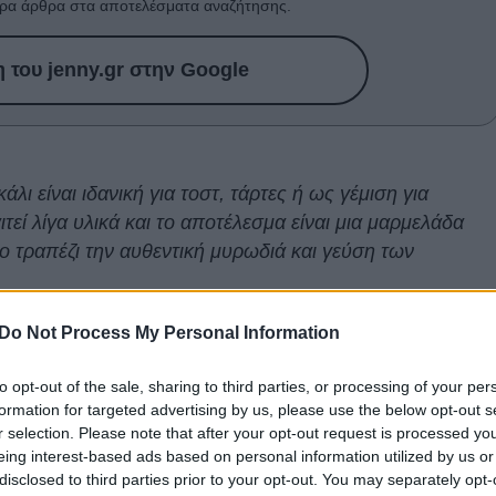
ρα άρθρα στα αποτελέσματα αναζήτησης.
του jenny.gr στην Google
λι είναι ιδανική για τοστ, τάρτες ή ως γέμιση για
εί λίγα υλικά και το αποτέλεσμα είναι μια μαρμελάδα
ο τραπέζι την αυθεντική μυρωδιά και γεύση των
Do Not Process My Personal Information
περιέχει όλη τη φρεσκάδα και τη γεύση των
υτής της είναι μια απλή και σας επιτρέπει να
to opt-out of the sale, sharing to third parties, or processing of your per
αν εντελώς νέο τρόπο. Εδώ είναι μια απλή συνταγή για
formation for targeted advertising by us, please use the below opt-out s
 στο σπίτι.
r selection. Please note that after your opt-out request is processed y
eing interest-based ads based on personal information utilized by us or
disclosed to third parties prior to your opt-out. You may separately opt-