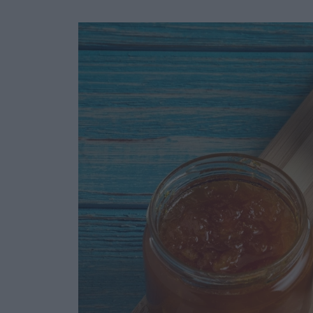
Ask the Gur
Success Stor
Αφιερώματα
ΒΟΞ
Hautes Grecians
Γάμος