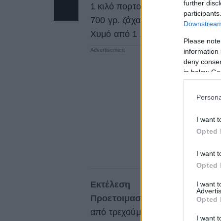
further disc
1 κιλό πορτοκάλια
participants
700 γρ. ζάχαρη
Downstream 
Χυμό από 1 λεμόνι
Please note
information 
deny consent
in below Go
Persona
I want t
Opted 
I want t
Opted 
Εκτέλεση
I want 
Advertis
Προετοιμασία των πορτοκαλι
Opted 
από τρεχούμενο νερό. Στεγνώνου
I want t