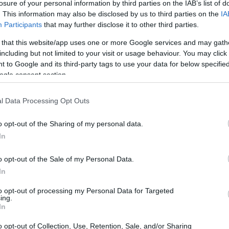
losure of your personal information by third parties on the IAB’s list of
. This information may also be disclosed by us to third parties on the
IA
Participants
that may further disclose it to other third parties.
 that this website/app uses one or more Google services and may gath
including but not limited to your visit or usage behaviour. You may click 
 to Google and its third-party tags to use your data for below specifi
ogle consent section.
l Data Processing Opt Outs
o opt-out of the Sharing of my personal data.
In
o opt-out of the Sale of my Personal Data.
In
to opt-out of processing my Personal Data for Targeted
ing.
ών:
Ξεκινάμεπλένοντας προσεκτικά τα πορτοκάλια κάτω
In
με και με ένα κοφτερό μαχαίρι αφαιρούμε το πάνω και
o opt-out of Collection, Use, Retention, Sale, and/or Sharing