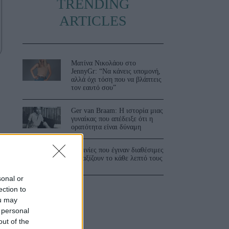
TRENDING
ARTICLES
Ματίνα Νικολάου στο
JennyGr: “Να κάνεις υπομονή,
αλλά όχι τόση που να βλάπτεις
τον εαυτό σου”
Ger van Braam: Η ιστορία μιας
γυναίκας που απέδειξε ότι η
ορατότητα είναι δύναμη
3 ταινίες που έγιναν διαθέσιμες
και αξίζουν το κάθε λεπτό τους
sonal or
ection to
ou may
 personal
out of the