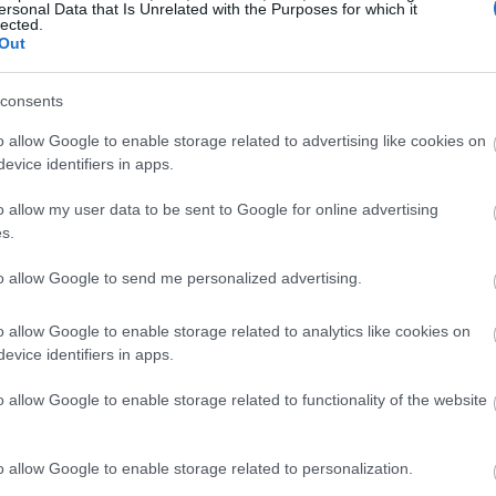
ersonal Data that Is Unrelated with the Purposes for which it
 πορτοκάλια στη μέση και μετά στα τέσσερα,
lected.
ια μαρμελάδα με χοντρά κομμάτια, κόψτε τα πορτοκάλι
Out
πιο λεία υφή, μπορείτε να τρίψετε ή να ανακατέψετε τον
consents
o allow Google to enable storage related to advertising like cookies on
μμάτια πορτοκαλιού σε μια μεγάλη κατσαρόλα και
evice identifiers in apps.
ύουμε καλά και αφήνουμε να μουλιάσει για περίπου 2-
o allow my user data to be sent to Google for online advertising
η νύχτα. Αυτή η διαδικασία βοηθά στην εξαγωγή της
s.
άλια, η οποία θα πήξει τη μαρμελάδα κατά το μαγείρεμα
to allow Google to send me personalized advertising.
o allow Google to enable storage related to analytics like cookies on
evice identifiers in apps.
o allow Google to enable storage related to functionality of the website
o allow Google to enable storage related to personalization.