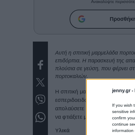
Ανακαλύψτε περισσότε
Προσθήκη 
Αυτή η σπιτική μαρμελάδα πορτοκά
επιδόρπια. Η παρασκευή της απαιτ
πλούσια σε γεύση, που φέρνει στ
πορτοκαλιών.
jenny.gr -
Η σπιτική μαρμελάδα πορτοκάλι 
εσπεριδοειδών. Η προετοιμασία α
If you wish 
απολαύσετε τα πορτοκάλια με έν
sensitive in
να φτιάξετε μαρμελάδα πορτοκάλι
confirm you
continue se
Υλικά
information 