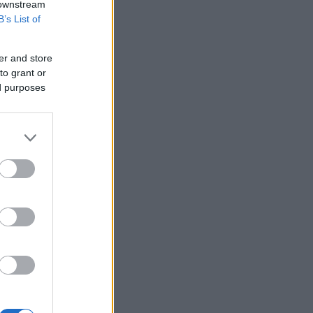
 downstream
B’s List of
er and store
to grant or
ed purposes