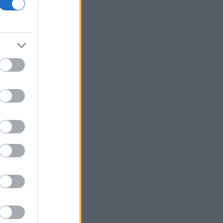
α
3
.