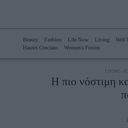
Life Now
Fashion
What's New
Shopping
Beauty
Fashion
Life Now
Living
Well 
Travel
Styling Tips
Hautes Grecians
Women's Forum
Culture
Fashion Ne
City Blogging
LIVING
C
Η πιο νόστιμη κ
Woman Power
Πρόσω
π
Parenting
Celebrities
Working Girl
Συνεντεύξεις
Real Women
Who
True Stories