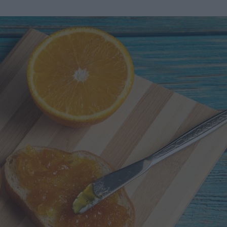
u
ies
Χωρίς Ταμπέλες
Market News