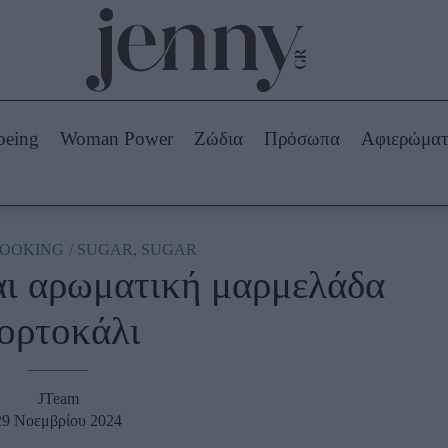
Beauty -
Ομορφιά
ABOUT US
ΔΙΑΦΗΜΙΣΤΕΙΤΕ
ΕΠΙΚΟΙΝΩΝΙΑ
being
Woman Power
Ζώδια
Πρόσωπα
Αφιερώμα
Skincare
ws
Μαλλιά - Νύχια
Μακιγιάζ
Beauty News
OOKING
SUGAR, SUGAR
αι αρωματική μαρμελάδα
πα
Ζώδια
ορτοκάλι
JTeam
29 Νοεμβρίου 2024