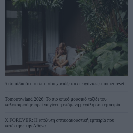
5 σημάδια ότι το σπίτι σου χρειάζεται επειγόντως summer reset
Tomorrowland 2026: Το πιο επικό μουσικό ταξίδι του
καλοκαιριού μπορεί να γίνει η επόμενη μεγάλη σου εμπειρία
X.FOREVER: Η απόλυτη οπτικοακουστική εμπειρία που
κατέκτησε την Αθήνα