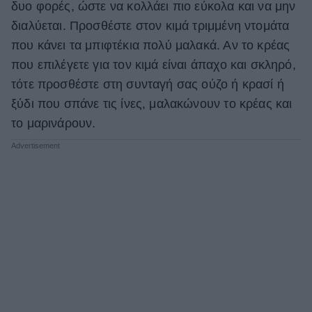
δυο φορές, ώστε να κολλάει πιο εύκολα και να μην
ΒΟΞ
διαλύεται. Προσθέστε στον κιμά τριμμένη ντομάτα
που κάνει τα μπιφτέκια πολύ μαλακά. Αν το κρέας
που επιλέγετε για τον κιμά είναι άπαχο και σκληρό,
Χωρίς Ταμπέλες
τότε προσθέστε στη συνταγή σας ούζο ή κρασί ή
ξύδι που σπάνε τις ίνες, μαλακώνουν το κρέας και
το μαρινάρουν.
Women's Forum
Hautes Grecians
Γάμος
Market News