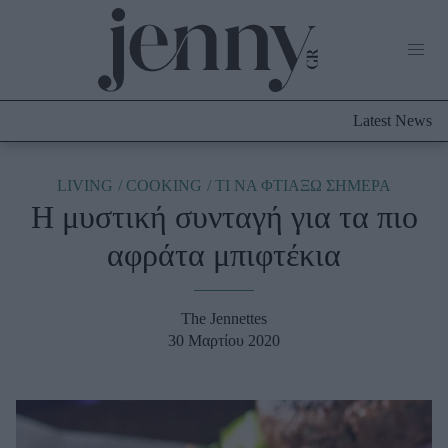
Life Now
What's New
Travel
Latest News
Culture
City Blogging
ABOUT US
ΔΙΑΦΗΜΙΣΤΕΙΤΕ
ΕΠΙΚΟΙΝΩΝΙΑ
LIVING
COOKING
TΙ ΝΑ ΦΤΙΑΞΩ ΣΗΜΕΡΑ
Η μυστική συνταγή για τα πιο
Fashion
αφράτα μπιφτέκια
Shopping
Styling Tips
Fashion News
The Jennettes
30 Μαρτίου 2020
Beauty - Ομορφιά
Skincare
Μαλλιά - Νύχια