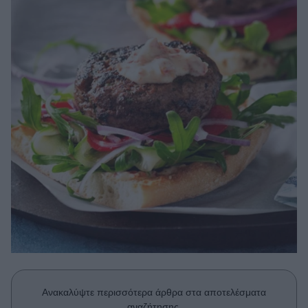
Μακιγιάζ
Beauty News
Well being
Ψυχολογία
Υγεία + Διατροφή
Σχέσεις & Σεξ
Fitness
Woman Power
Parenting
Working Girl
Real Women
Πρόσωπα
Ανακαλύψτε περισσότερα άρθρα στα αποτελέσματα
αναζήτησης.