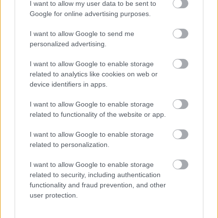
I want to allow my user data to be sent to
Google for online advertising purposes.
Ακολουθήστε το
jenny.gr
στο
google
I want to allow Google to send me
news
και ανακαλύψτε εύκολες,
personalized advertising.
γρήγορες και νόστιμες συνταγές.
I want to allow Google to enable storage
related to analytics like cookies on web or
device identifiers in apps.
I want to allow Google to enable storage
ΔΙΑΒΑΖΟΝΤΑΙ ΤΩΡΑ
related to functionality of the website or app.
I want to allow Google to enable storage
related to personalization.
Οι μαμάκηδες του ζωδιακού: Αυτά τα ζώδια είναι
I want to allow Google to enable storage
συνήθως κολλημένα στη μαμά τους
related to security, including authentication
functionality and fraud prevention, and other
user protection.
Τα 6 σημεία του σπιτιού που δεν χρειάζεται να
καθαρίζεις κάθε εβδομάδα