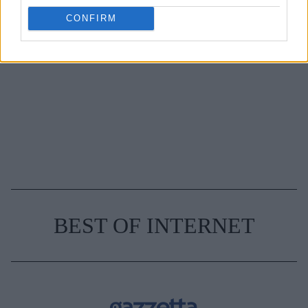
CONFIRM
3-3-3 rule: Ο κανόνας που θα αλλάξει τον τρόπο
που ντύνεσαι
BEST OF INTERNET