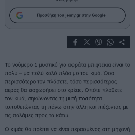
Celebrities
Συνεντεύξεις
Προσθήκη του jenny.gr στην Google
Who
True Stories
Ask the Guru
Success Stories
Ζώδια
Το νούμερο 1 μυστικό για αφράτα μπιφτέκια είναι το
πολύ – μα πολύ καλό πλάσιμο του κιμά. Όσο
Living
περισσότερο τον πλάσετε, τόσο περισσότερος
αέρας θα εισχωρήσει στο κρέας. Οπότε πλάθετε
Deco
τον κιμά, σηκώνοντας τη μισή ποσότητα,
Cooking
τοποθετώντας τη πάνω στην άλλη και πιέζοντας με
Green
τις παλάμες προς τα κάτω.
Αφιερώματα
Ο κιμάς θα πρέπει να είναι περασμένος στη μηχανή