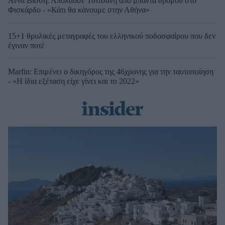
Άννα Βίσση: Απόλαυσε Τσιτσάνη από μπάντα δρόμου στο
Φισκάρδο - «Κάτι θα κάνουμε στην Αθήνα»
15+1 θρυλικές μεταγραφές του ελληνικού ποδοσφαίρου που δεν
έγιναν ποτέ
Marfin: Επιμένει ο δικηγόρος της 46χρονης για την ταυτοποίηση
- «Η ίδια εξέταση είχε γίνει και το 2022»