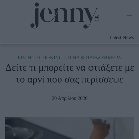
Life Now
What's New
Travel
Latest News
Culture
City Blogging
ABOUT US
ΔΙΑΦΗΜΙΣΤΕΙΤΕ
ΕΠΙΚΟΙΝΩΝΙΑ
LIVING
COOKING
TΙ ΝΑ ΦΤΙΑΞΩ ΣΗΜΕΡΑ
Δείτε τι μπορείτε να φτιάξετε με
Fashion
το αρνί που σας περίσσεψε
Shopping
Styling Tips
Fashion News
20 Απριλίου 2020
Beauty - Ομορφιά
Skincare
Μαλλιά - Νύχια