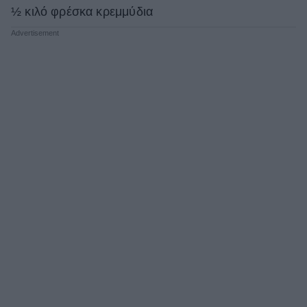
½ κιλό φρέσκα κρεμμύδια