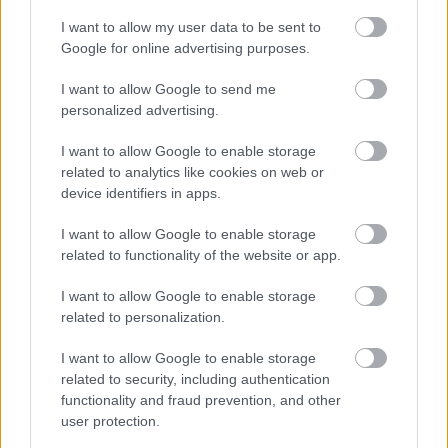
I want to allow my user data to be sent to
Google for online advertising purposes.
Εκτέλεση
I want to allow Google to send me
personalized advertising.
Ψιλοκόβουμε το αρνί που περίσσεψε και τα
κρεμμύδια. Σε ένα τηγάνι βάζουμε λάδι και
I want to allow Google to enable storage
related to analytics like cookies on web or
σοτάρουμε το κρέας για 4 λεπτά. Προσθέτουμε τα
device identifiers in apps.
κρεμμυδάκια και συνεχίζουμε το σοτάρισμα, μέχρι
να γίνουν διάφανα. Στη συνέχεια ρίχνουμε το
I want to allow Google to enable storage
related to functionality of the website or app.
μαϊντανό, ανακατεύουμε καλά και σβήνουμε με το
κρασί. Μαγειρεύουμε για 15 λεπτά μέχρι να πιεί όλα
I want to allow Google to enable storage
τα υγρά.
related to personalization.
I want to allow Google to enable storage
Ανοίγουμε το ένα φύλο και το βάζουμε σε ένα ταψί,
related to security, including authentication
από πάνω προσθέτουμε το γιαούρτι, το κίτρινο τυρί
functionality and fraud prevention, and other
και από πάνω το κρέας. Σκεπάζουμε με το δεύτερο
user protection.
φύλλο και ψήνουμε στο φούρνο, στον αέρα στους