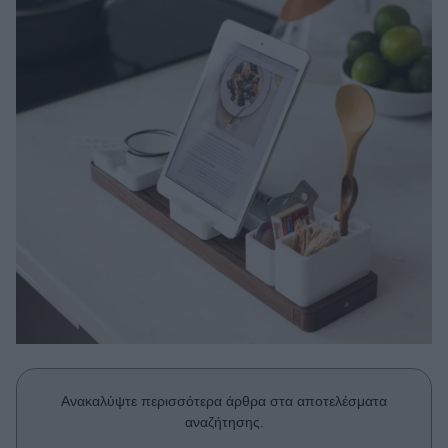
Μακιγιάζ
Beauty News
Well being
Ψυχολογία
Υγεία + Διατροφή
Σχέσεις & Σεξ
Fitness
Woman Power
Parenting
Working Girl
Real Women
Ανακαλύψτε περισσότερα άρθρα στα αποτελέσματα
Πρόσωπα
αναζήτησης.