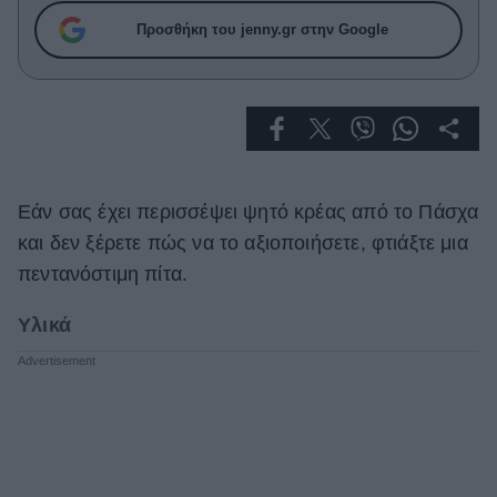
Celebrities
Προσθήκη του jenny.gr στην Google
Συνεντεύξεις
Who
True Stories
Ask the Guru
Success Stories
Ζώδια
Εάν σας έχει περισσέψει ψητό κρέας από το Πάσχα
και δεν ξέρετε πώς να το αξιοποιήσετε, φτιάξτε μια
πεντανόστιμη πίτα.
Living
Υλικά
Deco
Cooking
Green
Αφιερώματα