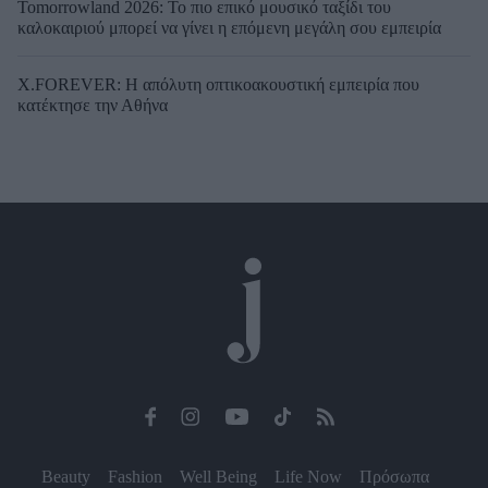
Tomorrowland 2026: Το πιο επικό μουσικό ταξίδι του
καλοκαιριού μπορεί να γίνει η επόμενη μεγάλη σου εμπειρία
X.FOREVER: Η απόλυτη οπτικοακουστική εμπειρία που
κατέκτησε την Αθήνα
Beauty
Fashion
Well Being
Life Now
Πρόσωπα