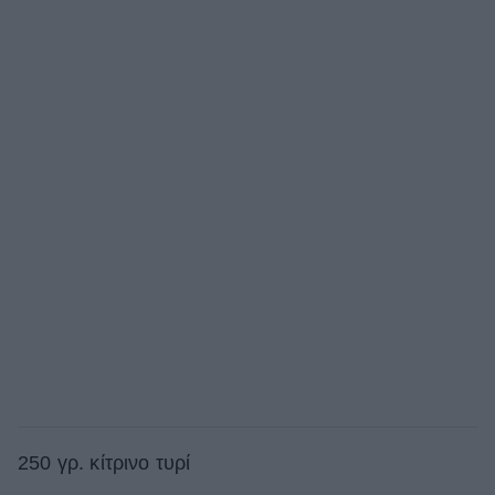
250 γρ. κίτρινο τυρί