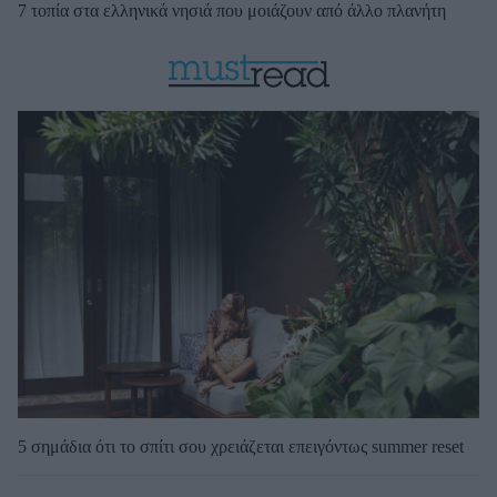
7 τοπία στα ελληνικά νησιά που μοιάζουν από άλλο πλανήτη
5 σημάδια ότι το σπίτι σου χρειάζεται επειγόντως summer reset