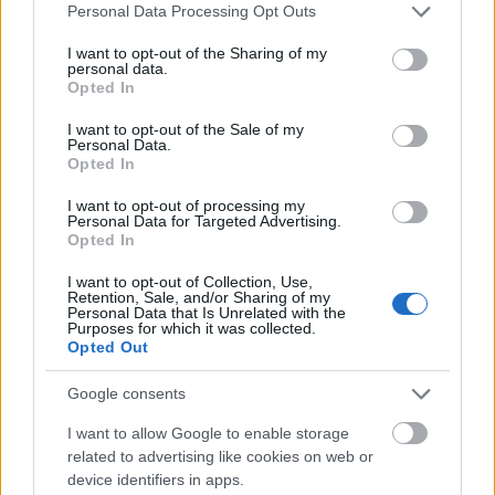
Please note that this website/app uses one or more Google
Personal Data Processing Opt Outs
services and may gather and store information including but
not limited to your visit or usage behaviour. You may click to
I want to opt-out of the Sharing of my
personal data.
grant or deny consent to Google and its third-party tags to
Opted In
use your data for below specified purposes in below Google
consent section.
I want to opt-out of the Sale of my
Personal Data.
Opted In
I want to opt-out of processing my
Personal Data for Targeted Advertising.
Opted In
I want to opt-out of Collection, Use,
Retention, Sale, and/or Sharing of my
Personal Data that Is Unrelated with the
Purposes for which it was collected.
Opted Out
Google consents
I want to allow Google to enable storage
related to advertising like cookies on web or
device identifiers in apps.