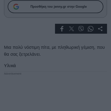
Celebrities
Προσθήκη του jenny.gr στην Google
Συνεντεύξεις
Who
True Stories
Ask the Guru
Success Stories
Ζώδια
Μια πολύ νόστιμη πίτα, με πληθωρική γέμιση, που
θα σας ξετρελάνει.
Living
Υλικά
Deco
Cooking
Green
Αφιερώματα