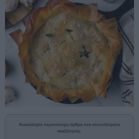
Μακιγιάζ
Beauty News
Well being
Ψυχολογία
Υγεία + Διατροφή
Σχέσεις & Σεξ
Fitness
Woman Power
Parenting
Working Girl
Real Women
Ανακαλύψτε περισσότερα άρθρα στα αποτελέσματα
Πρόσωπα
αναζήτησης.