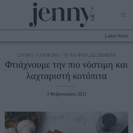
Life Now
What's New
Travel
Latest News
Culture
City Blogging
ABOUT US
ΔΙΑΦΗΜΙΣΤΕΙΤΕ
ΕΠΙΚΟΙΝΩΝΙΑ
LIVING
COOKING
TΙ ΝΑ ΦΤΙΑΞΩ ΣΗΜΕΡΑ
Φτιάχνουμε την πιο νόστιμη και
Fashion
λαχταριστή κοτόπιτα
Shopping
Styling Tips
Fashion News
3 Φεβρουαρίου 2021
Beauty - Ομορφιά
Skincare
Μαλλιά - Νύχια