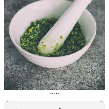
Μακιγιάζ
Beauty News
Well being
Ψυχολογία
Υγεία + Διατροφή
Σχέσεις & Σεξ
Fitness
Woman Power
Parenting
Working Girl
Real Women
unsplash
Πρόσωπα