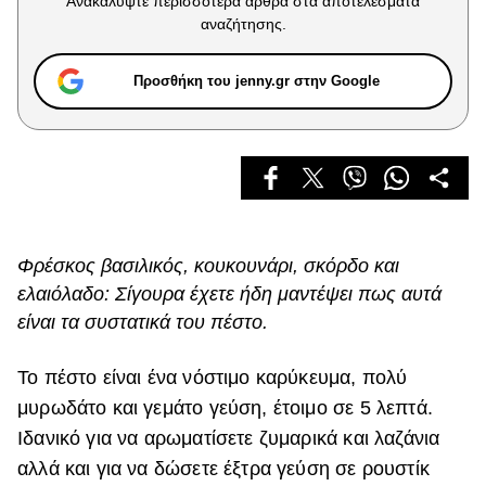
Ανακαλύψτε περισσότερα άρθρα στα αποτελέσματα
Celebrities
αναζήτησης.
Συνεντεύξεις
Who
Προσθήκη του jenny.gr στην Google
True Stories
Ask the Guru
Success Stories
Ζώδια
Φρέσκος βασιλικός, κουκουνάρι, σκόρδο και
Living
ελαιόλαδο: Σίγουρα έχετε ήδη μαντέψει πως αυτά
είναι τα συστατικά του πέστο.
Deco
Cooking
Το πέστο είναι ένα νόστιμο καρύκευμα, πολύ
Green
μυρωδάτο και γεμάτο γεύση, έτοιμο σε 5 λεπτά.
Αφιερώματα
Ιδανικό για να αρωματίσετε ζυμαρικά και λαζάνια
αλλά και για να δώσετε έξτρα γεύση σε ρουστίκ