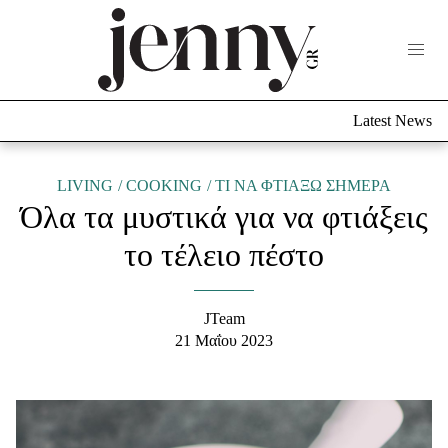
Life Now
What's New
Travel
Latest News
Culture
City Blogging
ABOUT US
ΔΙΑΦΗΜΙΣΤΕΙΤΕ
ΕΠΙΚΟΙΝΩΝΙΑ
LIVING
COOKING
TΙ ΝΑ ΦΤΙΑΞΩ ΣΗΜΕΡΑ
Όλα τα μυστικά για να φτιάξεις
Fashion
το τέλειο πέστο
Shopping
Styling Tips
Fashion News
JTeam
21 Μαΐου 2023
Beauty - Ομορφιά
Skincare
Μαλλιά - Νύχια