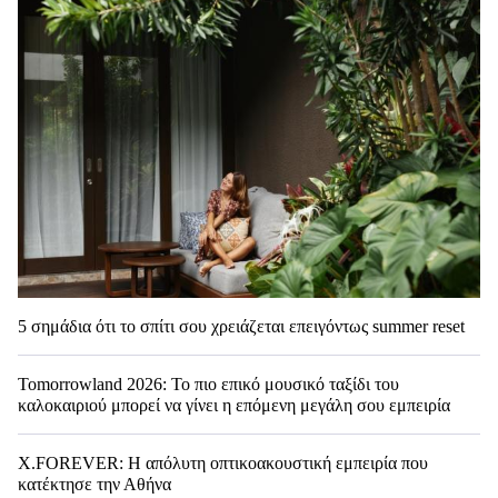
5 σημάδια ότι το σπίτι σου χρειάζεται επειγόντως summer reset
Tomorrowland 2026: Το πιο επικό μουσικό ταξίδι του
καλοκαιριού μπορεί να γίνει η επόμενη μεγάλη σου εμπειρία
X.FOREVER: Η απόλυτη οπτικοακουστική εμπειρία που
κατέκτησε την Αθήνα