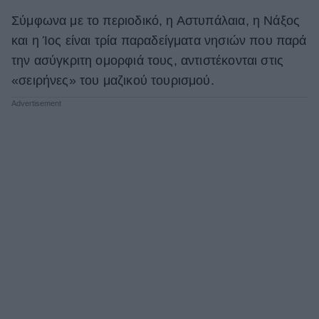
Σύμφωνα με το περιοδικό, η Αστυπάλαια, η Νάξος
ΒΟΞ
και η Ίος είναι τρία παραδείγματα νησιών που παρά
την ασύγκριτη ομορφιά τους, αντιστέκονται στις
Χωρίς Ταμπέλες
«σειρήνες» του μαζικού τουρισμού.
Women's Forum
Hautes Grecians
Γάμος
Market News