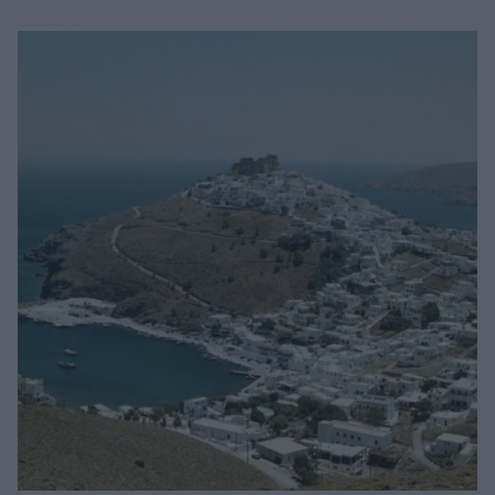
Μακιγιάζ
Beauty News
Well being
Ψυχολογία
Υγεία + Διατροφή
Σχέσεις & Σεξ
Fitness
Woman Power
Parenting
Working Girl
Real Women
Πρόσωπα