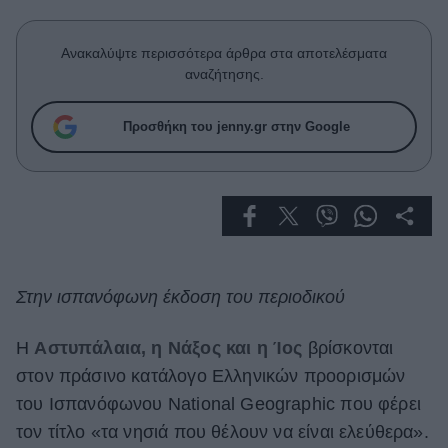
Celebrities
Συνεντεύξεις
Ανακαλύψτε περισσότερα άρθρα στα αποτελέσματα
Who
αναζήτησης.
True Stories
Ask the Guru
Προσθήκη του jenny.gr στην Google
Success Stories
Ζώδια
Living
Στην ισπανόφωνη έκδοση του περιοδικού
Deco
Cooking
Η
Αστυπάλαια, η Νάξος και η Ίος
βρίσκονται
Green
στον πράσινο κατάλογο Ελληνικών προορισμών
Αφιερώματα
του Ισπανόφωνου National Geographic που φέρει
τον τίτλο «τα νησιά που θέλουν να είναι ελεύθερα».