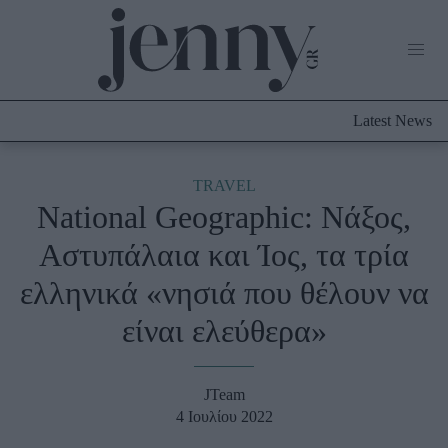
Life Now
What's New
Travel
Latest News
Culture
City Blogging
ABOUT US
ΔΙΑΦΗΜΙΣΤΕΙΤΕ
ΕΠΙΚΟΙΝΩΝΙΑ
TRAVEL
National Geographic: Νάξος,
Fashion
Αστυπάλαια και Ίος, τα τρία
Shopping
ελληνικά «νησιά που θέλουν να
Styling Tips
Fashion News
είναι ελεύθερα»
Beauty - Ομορφιά
JTeam
Skincare
4 Ιουλίου 2022
Μαλλιά - Νύχια