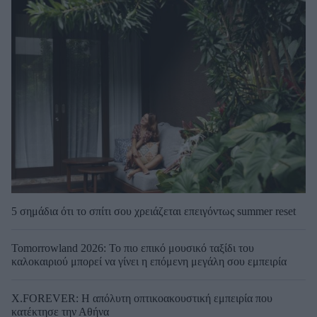
5 σημάδια ότι το σπίτι σου χρειάζεται επειγόντως summer reset
Tomorrowland 2026: Το πιο επικό μουσικό ταξίδι του
καλοκαιριού μπορεί να γίνει η επόμενη μεγάλη σου εμπειρία
X.FOREVER: Η απόλυτη οπτικοακουστική εμπειρία που
κατέκτησε την Αθήνα