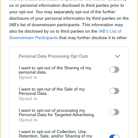
us or personal information disclosed to third parties prior to
your opt-out. You may separately opt-out of the further
disclosure of your personal information by third parties on the
IAB’s list of downstream participants. This information may
also be disclosed by us to third parties on the
IAB’s List of
Downstream Participants
that may further disclose it to other
third parties.
Please note that this website/app uses one or more Google
Personal Data Processing Opt Outs
services and may gather and store information including but
«Η Αστυπάλαια εξελίσσεται διαρκώς σε μια
not limited to your visit or usage behaviour. You may click to
I want to opt-out of the Sharing of my
personal data.
συνδυαστική ταξιδιωτική εμπειρία αειφορίας και
grant or deny consent to Google and its third-party tags to
Opted In
use your data for below specified purposes in below Google
αυθεντικότητας που έχει δώσει νέα ταυτότητα και
consent section.
I want to opt-out of the Sale of my
ώθηση στην πεταλούδα του Αιγαίου», επισημαίνει
Personal Data.
Opted In
ο δήμαρχος Αστυπάλαιας, Νίκος Κομηνέας.
I want to opt-out of processing my
«Το αφήγημα μας για τη Νάξο, ως το μοναδικό νησί
Personal Data for Targeted Advertising.
Opted In
των Κυκλάδων με τόσο μεγάλη ποικιλία
εναλλακτικών δραστηριοτήτων, εντυπωσιάζει, με
I want to opt-out of Collection, Use,
Retention, Sale, and/or Sharing of my