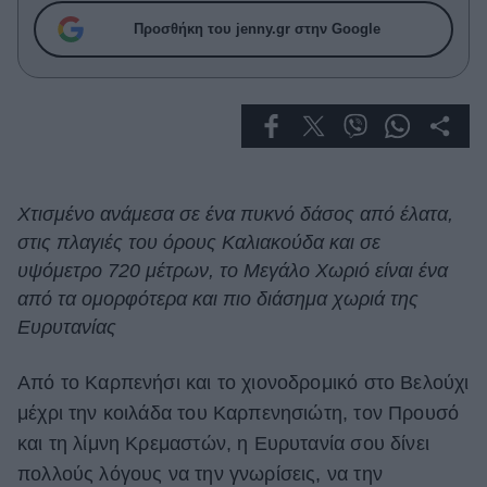
Celebrities
Προσθήκη του jenny.gr στην Google
Συνεντεύξεις
Who
True Stories
Ask the Guru
Success Stories
Ζώδια
Χτισμένο ανάμεσα σε ένα πυκνό δάσος από έλατα,
στις πλαγιές του όρους Καλιακούδα και σε
υψόμετρο 720 μέτρων, το Μεγάλο Χωριό είναι ένα
Living
από τα ομορφότερα και πιο διάσημα χωριά της
Ευρυτανίας
Deco
Cooking
Από το Καρπενήσι και το χιονοδρομικό στο Βελούχι
Green
μέχρι την κοιλάδα του Καρπενησιώτη, τον Προυσό
Αφιερώματα
και τη λίμνη Κρεμαστών, η Ευρυτανία σου δίνει
πολλούς λόγους να την γνωρίσεις, να την