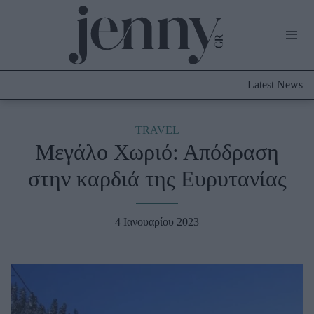
Life Now
What's New
Travel
Latest News
Culture
City Blogging
ABOUT US
ΔΙΑΦΗΜΙΣΤΕΙΤΕ
ΕΠΙΚΟΙΝΩΝΙΑ
TRAVEL
Μεγάλο Χωριό: Απόδραση
Fashion
στην καρδιά της Ευρυτανίας
Shopping
Styling Tips
Fashion News
4 Ιανουαρίου 2023
Beauty - Ομορφιά
Skincare
Μαλλιά - Νύχια