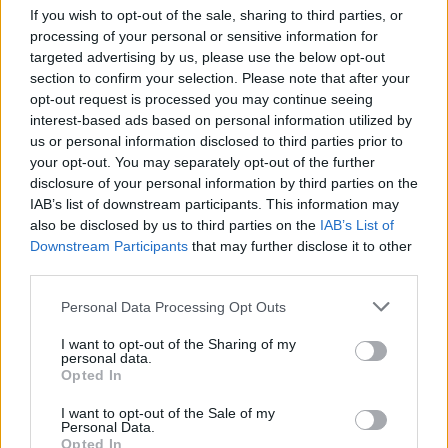
If you wish to opt-out of the sale, sharing to third parties, or
Τα 6 σημεία του σπιτιού που δεν χρειάζεται να
processing of your personal or sensitive information for
καθαρίζεις κάθε εβδομάδα
targeted advertising by us, please use the below opt-out
section to confirm your selection. Please note that after your
3-3-3 rule: Ο κανόνας που θα αλλάξει τον τρόπο
opt-out request is processed you may continue seeing
interest-based ads based on personal information utilized by
που ντύνεσαι
us or personal information disclosed to third parties prior to
your opt-out. You may separately opt-out of the further
disclosure of your personal information by third parties on the
IAB’s list of downstream participants. This information may
also be disclosed by us to third parties on the
IAB’s List of
TAGS
ΚΑΡΠΕΝΗΣΙ
Downstream Participants
that may further disclose it to other
third parties.
Please note that this website/app uses one or more Google
Personal Data Processing Opt Outs
services and may gather and store information including but
not limited to your visit or usage behaviour. You may click to
I want to opt-out of the Sharing of my
personal data.
grant or deny consent to Google and its third-party tags to
Opted In
use your data for below specified purposes in below Google
consent section.
I want to opt-out of the Sale of my
Personal Data.
Opted In