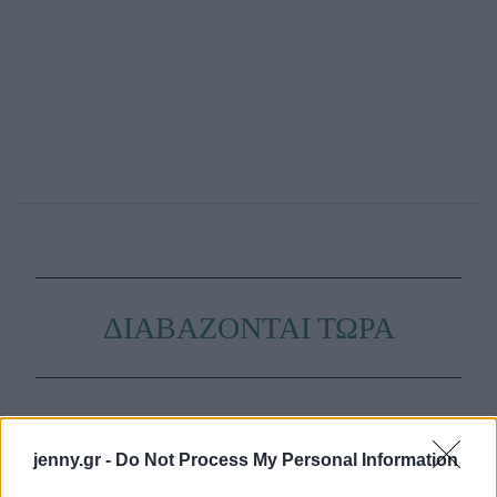
ΔΙΑΒΑΖΟΝΤΑΙ ΤΩΡΑ
Οι μαμάκηδες του ζωδιακού: Αυτά τα ζώδια είναι
συνήθως κολλημένα στη μαμά τους
jenny.gr -
Do Not Process My Personal Information