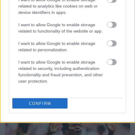
related to analytics like cookies on web or
device identifiers in apps.
Μάριους Κράιγκερ Λιντ: Ο ποδοσφαιριστής που παίζει στο
I want to allow Google to enable storage
Conference χωρίς δεξί χέρι (vid)!
related to functionality of the website or app.
I want to allow Google to enable storage
Τζέφρι Μονκαντά: Ποιος είναι ο «εγκέφαλος» που εμπιστεύτηκε
related to personalization.
ο Βαγγέλης Μαρινάκης
I want to allow Google to enable storage
ΣΕΦ: Επαναπροκηρύσσεται η ενεργειακή αναβάθμιση - Γιατί
related to security, including authentication
ακυρώθηκε ο πρώτος διαγωνισμός
functionality and fraud prevention, and other
user protection.
CONFIRM