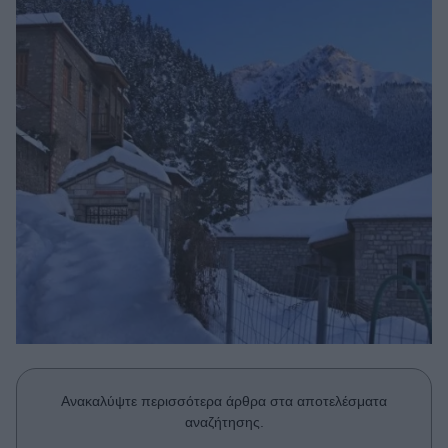
Μακιγιάζ
Beauty News
Well being
Ψυχολογία
Υγεία + Διατροφή
Σχέσεις & Σεξ
Fitness
Woman Power
Parenting
Working Girl
Real Women
Ανακαλύψτε περισσότερα άρθρα στα αποτελέσματα
Πρόσωπα
αναζήτησης.