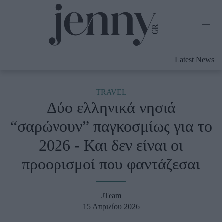
Life Now
What's New
Travel
Latest News
Culture
City Blogging
ABOUT US
ΔΙΑΦΗΜΙΣΤΕΙΤΕ
ΕΠΙΚΟΙΝΩΝΙΑ
TRAVEL
Δύο ελληνικά νησιά
Fashion
“σαρώνουν” παγκοσμίως για το
Shopping
2026 - Και δεν είναι οι
Styling Tips
Fashion News
προορισμοί που φαντάζεσαι
Beauty - Ομορφιά
JTeam
Skincare
15 Απριλίου 2026
Μαλλιά - Νύχια