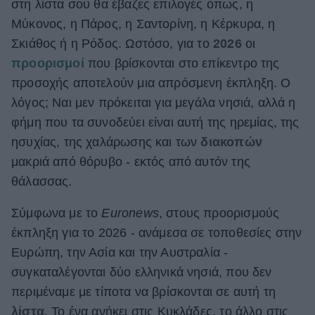
στη λίστα σου θα έβαζες επιλογές όπως, η
ΒΟΞ
Μύκονος, η Πάρος, η Σαντορίνη, η Κέρκυρα, η
Σκιάθος ή η Ρόδος. Ωστόσο, για το
2026
οι
προορισμοί
που βρίσκονται στο επίκεντρο της
Χωρίς Ταμπέλες
προσοχής αποτελούν μια απρόσμενη έκπληξη. Ο
λόγος; Ναι μεν πρόκειται για μεγάλα νησιά, αλλά η
φήμη που τα συνοδεύει είναι αυτή της ηρεμίας, της
Women's Forum
ησυχίας, της χαλάρωσης και των
διακοπών
μακριά από θόρυβο - εκτός από αυτόν της
θάλασσας.
Hautes Grecians
Σύμφωνα με το
Euronews
, στους προορισμούς
έκπληξη για το 2026 - ανάμεσα σε τοποθεσίες στην
Γάμος
Ευρώπη, την Ασία και την Αυστραλία -
συγκαταλέγονται δύο ελληνικά νησιά, που δεν
Market News
περιμέναμε με τίποτα να βρίσκονται σε αυτή τη
λίστα
. Το ένα ανήκει στις Κυκλάδες, το άλλο στις