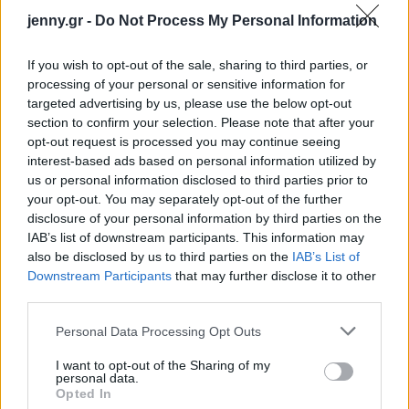
jenny.gr -
Do Not Process My Personal Information
If you wish to opt-out of the sale, sharing to third parties, or
processing of your personal or sensitive information for
targeted advertising by us, please use the below opt-out
section to confirm your selection. Please note that after your
opt-out request is processed you may continue seeing
interest-based ads based on personal information utilized by
us or personal information disclosed to third parties prior to
your opt-out. You may separately opt-out of the further
disclosure of your personal information by third parties on the
IAB’s list of downstream participants. This information may
also be disclosed by us to third parties on the
IAB’s List of
Downstream Participants
that may further disclose it to other
«Η προβολή της Σκοπέλου από ένα διεθνές μέσο
third parties.
όπως το Euronews αποτελεί ιδιαίτερη τιμή και
Please note that this website/app uses one or more Google
Personal Data Processing Opt Outs
επιβεβαίωση της προσπάθειας που καταβάλλουμε
services and may gather and store information including but
not limited to your visit or usage behaviour. You may click to
I want to opt-out of the Sharing of my
για την ανάδειξη του νησιού ως προορισμού
personal data.
grant or deny consent to Google and its third-party tags to
Opted In
ονειρικών εμπειριών. Συνεχίζουμε με συνέπεια
use your data for below specified purposes in below Google