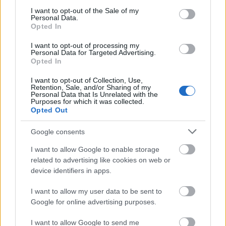
εστιάζοντας στην ποιότητα, σε νέες εμπειρίες και
consent section.
I want to opt-out of the Sale of my
Personal Data.
έργα υποδομής καθώς και στη μοναδική φυσική
Opted In
ταυτότητα του τόπου μας», δήλωσε ο
I want to opt-out of processing my
Εντεταλμένος Δημοτικός Σύμβουλος Τουρισμού
Personal Data for Targeted Advertising.
Opted In
του Δήμου Σκοπέλου, Γιώργος Παπαδαυίδ.
I want to opt-out of Collection, Use,
«Η διεθνής αναγνώριση της Άνδρου ως
Retention, Sale, and/or Sharing of my
Personal Data that Is Unrelated with the
πολυδιάστατου προορισμού, μέσα από επιλεγμένες
Purposes for which it was collected.
Opted Out
δράσεις, ενισχύει την εξωστρέφεια του νησιού και
αναδεικνύει τα συγκριτικά της πλεονεκτήματα.
Google consents
Μέλημα μας είναι να ανταποκρινόμαστε στις
I want to allow Google to enable storage
ανάγκες του σύγχρονου ταξιδιώτη που επιζητά
related to advertising like cookies on web or
αληθινές στιγμές χαλάρωσης και αναψυχής,
device identifiers in apps.
προσφέροντας εξαιρετική σχέση ποιότητας, αξίας
I want to allow my user data to be sent to
και κόστους» είπε ο Εντεταλμένος Δημοτικός
Google for online advertising purposes.
Σύμβουλος Τουρισμού Δήμου Άνδρου Νίκος
I want to allow Google to send me