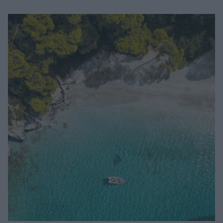
Μακιγιάζ
Beauty News
Well being
Ψυχολογία
Υγεία + Διατροφή
Σχέσεις & Σεξ
Fitness
Woman Power
Parenting
Working Girl
Real Women
Πρόσωπα