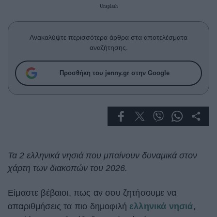
Celebrities
Unsplash
Συνεντεύξεις
Who
Ανακαλύψτε περισσότερα άρθρα στα αποτελέσματα
True Stories
αναζήτησης.
Ask the Guru
Success Stories
Προσθήκη του jenny.gr στην Google
Ζώδια
Living
Deco
Τα 2 ελληνικά νησιά που μπαίνουν δυναμικά στον
Cooking
χάρτη των διακοπών του 2026.
Green
Είμαστε βέβαιοι, πως αν σου ζητήσουμε να
Αφιερώματα
απαριθμήσεις τα πιο δημοφιλή
ελληνικά νησιά
,