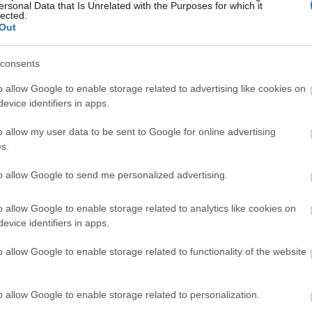
ersonal Data that Is Unrelated with the Purposes for which it
 την εποχή τα άνθη της είναι στα φόρτε τους. Όταν
lected.
τε τα μέρος της εσωτερικής διακόσμησης του χώρου
Out
consents
o allow Google to enable storage related to advertising like cookies on
evice identifiers in apps.
o allow my user data to be sent to Google for online advertising
s.
to allow Google to send me personalized advertising.
o allow Google to enable storage related to analytics like cookies on
evice identifiers in apps.
o allow Google to enable storage related to functionality of the website
o allow Google to enable storage related to personalization.