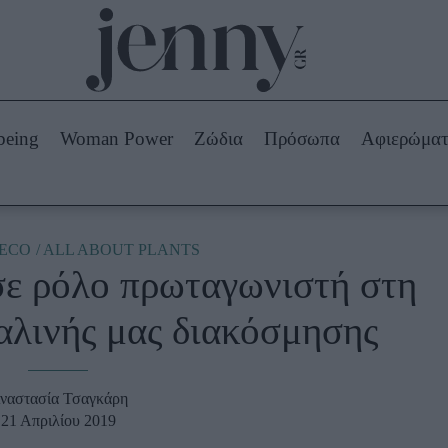
Beauty -
Ομορφιά
ABOUT US
ΔΙΑΦΗΜΙΣΤΕΙΤΕ
ΕΠΙΚΟΙΝΩΝΙΑ
being
Woman Power
Ζώδια
Πρόσωπα
Αφιερώμα
Skincare
ws
Μαλλιά - Νύχια
Μακιγιάζ
Beauty News
ECO
ALL ABOUT PLANTS
ε ρόλο πρωταγωνιστή στη
πα
Ζώδια
αλινής μας διακόσμησης
ναστασία Τσαγκάρη
21 Απριλίου 2019