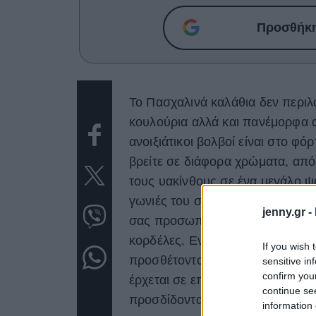
Προσθήκη 
Το Πασχαλινά καλάθια δεν περιλ
κουλούρια αλλά και πανέμορφα 
ανοιξιάτικοι βολβοί είναι στο φ
βρείτε σε διάφορα χρώματα, από
τους υακίνθους σε ένα μεγάλο ψά
γωνιές του σπιτιού επιλέγοντας 
jenny.gr -
σας προσωπικό στίγμα διακοσμώ
κορδέλες. Ενώ αν είστε τολμηρές
If you wish 
προσθέτοντας διακοσμητικές πέτ
sensitive in
confirm you
έρχεται σε επαφή με το νερό. Οι
continue se
προσδίδοντας έτσι μια ιδιαίτερη
information 