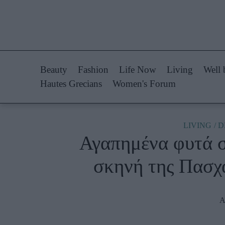
Life Now
Fashion
What's New
Shopping
Beauty
Fashion
Life Now
Living
Well 
Travel
Styling Tips
Hautes Grecians
Women's Forum
Culture
Fashion Ne
City Blogging
LIVING
D
Αγαπημένα φυτά σ
Woman Power
Πρόσω
σκηνή της Πασχ
Parenting
Celebrities
Working Girl
Συνεντεύξεις
Α
Real Women
Who
True Stories