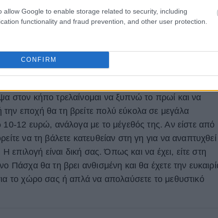
o allow Google to enable storage related to security, including
cation functionality and fraud prevention, and other user protection.
CONFIRM
αλινής διακόσμησης δεν μπορεί να απουσιάζει η
ψα στον κήπο τρελαίνομαι να ξυπνώ το πρωί και να
την εποχή θα τη βρείτε πολύ εύκολα σε μεγάλα
 10-12 ευρώ, ανάλογα με το μέγεθός της. Αν είστε από
ρείτε να τη βάλετε κατευθείαν στη γη για να αναπτυχθεί
 Η επιλογή είναι δική σας. Όπως και να έχει, είτε στη
νο Πάσχα θα τη βρει ανθισμένη και θα έχετε την ευκαιρί
για το χώρο σας ή απλά να απολαύσετε το μεθυστικό