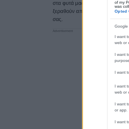
of my P
στα φυτά μας να αναπνέουν. Αυτή
was col
ξεραθούν απλά κόψτε τα και κάν
Opted 
σας.
Google 
I want t
web or d
I want t
purpose
I want 
I want t
web or d
I want t
or app.
I want t