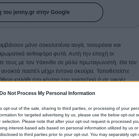
του jenny.gr στην Google
αμβάνουν μόνο σοκολατένια αυγά, τσουρέκια και
αρωματικά ανθοφόρα φυτά. Αυτή την εποχή οι
όρτε τους με τον Υάκινθο σε ρόλο πρωταγωνιστή. Θα τον
 ανοικτά παστέλ μέχρι έντονα σκούρα. Τοποθετείστε
θινο καλάθι στο κέντρο του τραπεζιού ή σε μικρές
δοχεία από φυσικά υλικά. Μπορείτε να δώσετε το δικό
Do Not Process My Personal Information
ντας τους βολβούς με χρωματιστές πασχαλινές
, μπορείτε να τους βάλετε μέσα σε γυάλινα βάζα
to opt-out of the sale, sharing to third parties, or processing of your per
ρες στη βάση του δοχείου, ώστε ο βολβός να μην
formation for targeted advertising by us, please use the below opt-out s
r selection. Please note that after your opt-out request is processed y
 ρίζες του μοιάζουν με μεταξωτές κορδέλες
eing interest-based ads based on personal information utilized by us or
 αισθητική στο χώρο μας.
disclosed to third parties prior to your opt-out. You may separately opt-