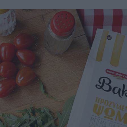
u
ies
Χωρίς Ταμπέλες
Market News