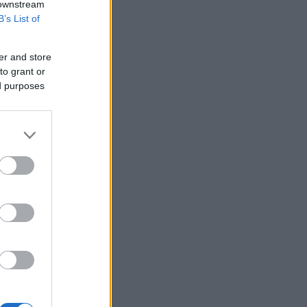
 downstream
B’s List of
er and store
to grant or
ed purposes
α