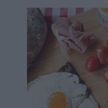
Ask the Gur
Success Stor
Αφιερώματα
ΒΟΞ
Hautes Grecians
Γάμος