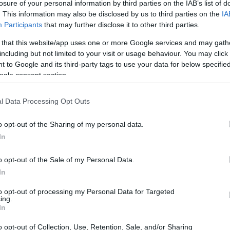
losure of your personal information by third parties on the IAB’s list of
. This information may also be disclosed by us to third parties on the
IA
Participants
that may further disclose it to other third parties.
 that this website/app uses one or more Google services and may gath
including but not limited to your visit or usage behaviour. You may click 
 to Google and its third-party tags to use your data for below specifi
ogle consent section.
l Data Processing Opt Outs
o opt-out of the Sharing of my personal data.
In
 από την Πασχαλινής μας διακόσμησης καθώς πάει
o opt-out of the Sale of my Personal Data.
ί να μπει σε κάθε φωτεινό χώρο του σπιτιού. Θα δώσει
In
ρη όπως η κουζίνα και το μπάνιο. Σε μεγάλο μέγεθος θ
to opt-out of processing my Personal Data for Targeted
στην αυλή σας ή στον κήπο σας καθώς έχει εξαιρετικά
ing.
λέξτε διακοσμητικά κασπώ από φυσικά υλικά όπως ξύλο,
In
στρες. Δένουν αρμονικά με κάθε χώρο και επιτρέπουν
o opt-out of Collection, Use, Retention, Sale, and/or Sharing