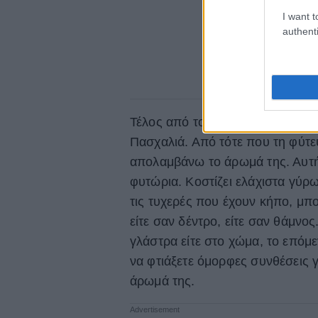
I want t
authenti
Τέλος από το τρίπτυχο της Πασχ
Πασχαλιά. Από τότε που τη φύτε
απολαμβάνω το άρωμά της. Αυτή 
φυτώρια. Κοστίζει ελάχιστα γύρω
τις τυχερές που έχουν κήπο, μπο
είτε σαν δέντρο, είτε σαν θάμνος.
γλάστρα είτε στο χώμα, το επόμε
να φτιάξετε όμορφες συνθέσεις 
άρωμά της.