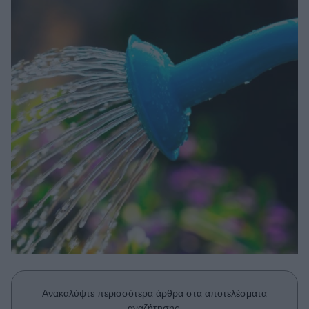
Μακιγιάζ
Beauty News
Well being
Ψυχολογία
Υγεία + Διατροφή
Σχέσεις & Σεξ
Fitness
Woman Power
Parenting
Working Girl
Real Women
Πρόσωπα
Ανακαλύψτε περισσότερα άρθρα στα αποτελέσματα
αναζήτησης.