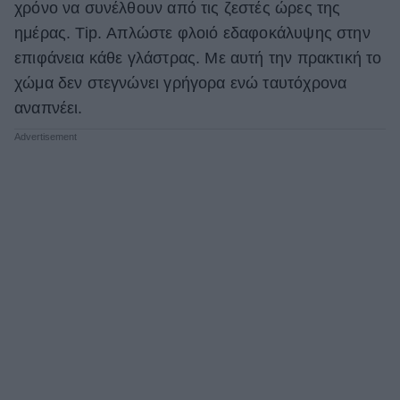
χρόνο να συνέλθουν από τις ζεστές ώρες της
ΒΟΞ
ημέρας. Tip. Απλώστε φλοιό εδαφοκάλυψης στην
επιφάνεια κάθε γλάστρας. Με αυτή την πρακτική το
χώμα δεν στεγνώνει γρήγορα ενώ ταυτόχρονα
Χωρίς Ταμπέλες
αναπνέει.
Women's Forum
Hautes Grecians
Γάμος
Market News