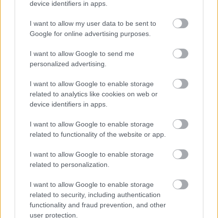
device identifiers in apps.
στο
facebook
ή το κανάλι του στο
youtube
.
I want to allow my user data to be sent to
Google for online advertising purposes.
I want to allow Google to send me
personalized advertising.
ΔΙΑΒΑΖΟΝΤΑΙ ΤΩΡΑ
I want to allow Google to enable storage
related to analytics like cookies on web or
device identifiers in apps.
Το gadget από τα IKEA που κοστίζει κάτω από 2
I want to allow Google to enable storage
ευρώ και θα βάλει σε τάξη το ντουλάπι της
related to functionality of the website or app.
κουζίνας σου
I want to allow Google to enable storage
related to personalization.
3-3-3 rule: Ο κανόνας που θα αλλάξει τον τρόπο
που ντύνεσαι
I want to allow Google to enable storage
related to security, including authentication
functionality and fraud prevention, and other
Οι μαμάκηδες του ζωδιακού: Αυτά τα ζώδια είναι
user protection.