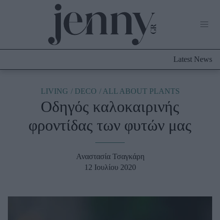
Life Now
What's New
Travel
Latest News
Culture
City Blogging
ABOUT US
ΔΙΑΦΗΜΙΣΤΕΙΤΕ
ΕΠΙΚΟΙΝΩΝΙΑ
LIVING
DECO
ALL ABOUT PLANTS
Οδηγός καλοκαιρινής
Fashion
φροντίδας των φυτών μας
Shopping
Styling Tips
Fashion News
Αναστασία Τσαγκάρη
12 Ιουλίου 2020
Beauty - Ομορφιά
Skincare
Μαλλιά - Νύχια