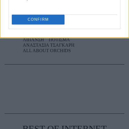
συνήθως κολλημένα στη μαμά τους
CONFIRM
TAGS
ΚΑΛΟΚΑΙΡΙ
ΚΑΛΛΩΠΙΣΤΙΚΑ ΦΥΤΑ
ΛΙΠΑΝΣΗ
ΠΟΤΙΣΜΑ
ΑΝΑΣΤΑΣΙΑ ΤΣΑΓΚΑΡΗ
ALL ABOUT ORCHIDS
BEST OF INTERNET