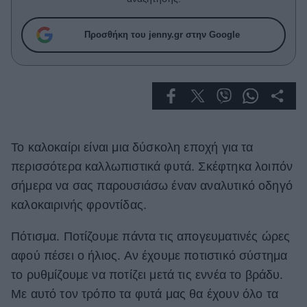
Celebrities
Συνεντεύξεις
Προσθήκη του jenny.gr στην Google
Who
True Stories
Ask the Guru
Success Stories
Ζώδια
Το καλοκαίρι είναι μια δύσκολη εποχή για τα
περισσότερα καλλωπιστικά φυτά. Σκέφτηκα λοιπόν
Living
σήμερα να σας παρουσιάσω έναν αναλυτικό οδηγό
καλοκαιρινής φροντίδας.
Deco
Cooking
Πότισμα. Ποτίζουμε πάντα τις απογευματινές ώρες
Green
αφού πέσει ο ήλιος. Αν έχουμε ποτιστικό σύστημα
το ρυθμίζουμε να ποτίζει μετά τις εννέα το βράδυ.
Αφιερώματα
Με αυτό τον τρόπο τα φυτά μας θα έχουν όλο τα