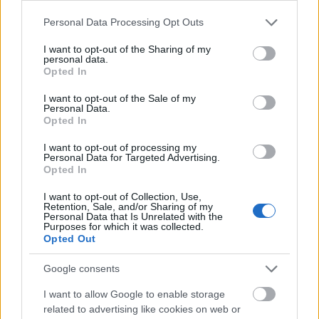
Please note that this website/app uses one or more Google
Personal Data Processing Opt Outs
services and may gather and store information including but
not limited to your visit or usage behaviour. You may click to
I want to opt-out of the Sharing of my
personal data.
grant or deny consent to Google and its third-party tags to
Opted In
use your data for below specified purposes in below Google
consent section.
I want to opt-out of the Sale of my
Personal Data.
Opted In
I want to opt-out of processing my
Personal Data for Targeted Advertising.
Opted In
I want to opt-out of Collection, Use,
Retention, Sale, and/or Sharing of my
Personal Data that Is Unrelated with the
Purposes for which it was collected.
Opted Out
Αν σας άρεσε αυτό το άρθρο και θέλετε να μάθετε
Google consents
περισσότερα σχετικά με τη φροντίδα των φυτών
I want to allow Google to enable storage
σας μπορείτε να επισκεφτείτε την ιστοσελίδα
All
related to advertising like cookies on web or
About Orchids and Houseplants
ή τη σελίδα του