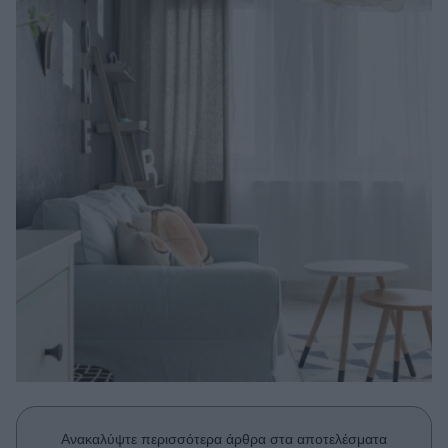
Μακιγιάζ
Beauty News
Well being
Ψυχολογία
Υγεία + Διατροφή
Σχέσεις & Σεξ
Fitness
Woman Power
Parenting
Working Girl
Real Women
Πρόσωπα
Ανακαλύψτε περισσότερα άρθρα στα αποτελέσματα