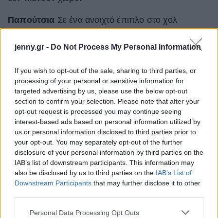
Παπούτσια
Σε ένα ανοιχτό έπιπλο στο χολ
μπορείτε να βάλετε τα κουτιά με τα παπούτσια σας.
Ντύστε τα κουτιά με πολύχρωμο χαρτί
jenny.gr -
Do Not Process My Personal Information
περιτυλίγματος, βάλτε μια ετικέτα με την περιγραφή
If you wish to opt-out of the sale, sharing to third parties, or
του παπουτσιού και διακοσμήσετε πρωτότυπα την
processing of your personal or sensitive information for
είσοδο του σπιτιού. Καλό είναι τα παπούτσια σας
targeted advertising by us, please use the below opt-out
να μην τα βάζετε στην ντουλάπα που έχετε και τα
section to confirm your selection. Please note that after your
opt-out request is processed you may continue seeing
ρούχα σας ή γενικότερα στο υπνοδωμάτιο.
interest-based ads based on personal information utilized by
Προτιμήστε μια παπουτσοθήκη στο μπαλκόνι ή στο
us or personal information disclosed to third parties prior to
χολ.
your opt-out. You may separately opt-out of the further
disclosure of your personal information by third parties on the
IAB’s list of downstream participants. This information may
also be disclosed by us to third parties on the
IAB’s List of
Downstream Participants
that may further disclose it to other
third parties.
Please note that this website/app uses one or more Google
Personal Data Processing Opt Outs