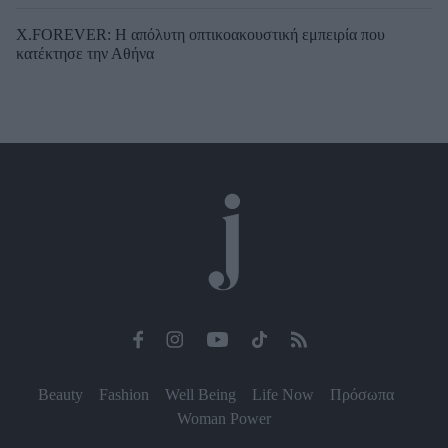
X.FOREVER: Η απόλυτη οπτικοακουστική εμπειρία που
κατέκτησε την Αθήνα
Beauty
Fashion
Well Being
Life Now
Πρόσωπα
Woman Power