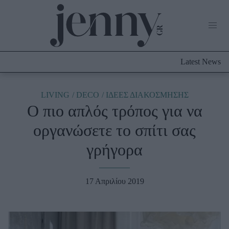
Life Now
What's New
Travel
Latest News
Culture
City Blogging
ABOUT US
ΔΙΑΦΗΜΙΣΤΕΙΤΕ
ΕΠΙΚΟΙΝΩΝΙΑ
LIVING
DECO
ΙΔΕΕΣ ΔΙΑΚΟΣΜΗΣΗΣ
Ο πιο απλός τρόπος για να
Fashion
οργανώσετε το σπίτι σας
Shopping
γρήγορα
Styling Tips
Fashion News
17 Απριλίου 2019
Beauty - Ομορφιά
Skincare
Μαλλιά - Νύχια