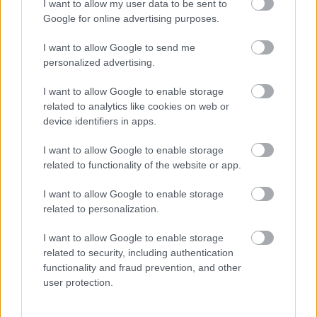
I want to allow my user data to be sent to
Google for online advertising purposes.
I want to allow Google to send me
personalized advertising.
I want to allow Google to enable storage
related to analytics like cookies on web or
device identifiers in apps.
I want to allow Google to enable storage
related to functionality of the website or app.
Σαλόνι
Πρόκειται για τον χώρο που βλέπουν
I want to allow Google to enable storage
πρώτα οι επισκέπτες με το που μπαίνουν στο σπίτι
related to personalization.
και γι’ αυτό πρέπει να είναι όλα τακτοποιημένα με
τέτοιο τρόπο ώστε να δημιουργεί μια αίσθηση
I want to allow Google to enable storage
related to security, including authentication
χαλάρωσης και σε εσάς-που το χρησιμοποιείτε
functionality and fraud prevention, and other
περισσότερο-και στους καλεσμένους σας.
user protection.
Δ
ιαβάστε τη συνέχεια στο