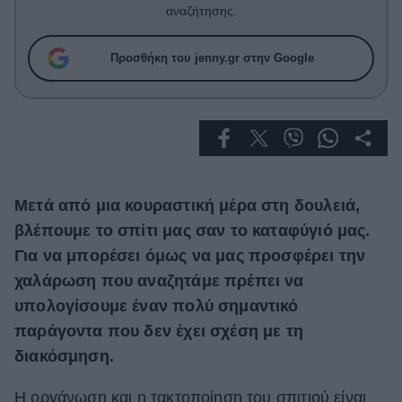
Celebrities
αναζήτησης.
Συνεντεύξεις
Who
Προσθήκη του jenny.gr στην Google
True Stories
Ask the Guru
Success Stories
Ζώδια
Μετά από μια κουραστική μέρα στη δουλειά,
Living
βλέπουμε το σπίτι μας σαν το καταφύγιό μας.
Για να μπορέσει όμως να μας προσφέρει την
Deco
χαλάρωση που αναζητάμε πρέπει να
Cooking
υπολογίσουμε έναν πολύ σημαντικό
Green
παράγοντα που δεν έχει σχέση με τη
διακόσμηση.
Αφιερώματα
Η οργάνωση και η τακτοποίηση του σπιτιού είναι