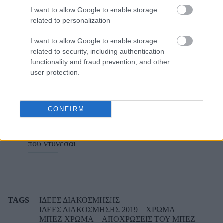
ΔΙΑΒΑΖΟΝΤΑΙ ΤΩΡΑ
I want to allow Google to enable storage
related to personalization.
I want to allow Google to enable storage
Οι μαμάκηδες του ζωδιακού: Αυτά τα ζώδια είναι
related to security, including authentication
functionality and fraud prevention, and other
συνήθως κολλημένα στη μαμά τους
user protection.
Τα 6 σημεία του σπιτιού που δεν χρειάζεται να
καθαρίζεις κάθε εβδομάδα
CONFIRM
3-3-3 rule: Ο κανόνας που θα αλλάξει τον τρόπο
που ντύνεσαι
TAGS
ΙΔΕΕΣ ΔΙΑΚΟΣΜΗΣΗΣ
ΙΔΕΕΣ ΔΙΑΚΟΣΜΗΣΗΣ 2019
ΧΡΩΜΑ
ΜΠΕΖ ΧΡΩΜΑ
ΑΠΟΧΡΩΣΕΙΣ ΤΟΥ ΜΠΕΖ