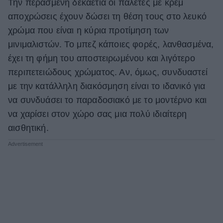
Την περασμένη δεκαετία οι παλέτες με κρεμ
ΒΟΞ
αποχρώσεις έχουν δώσει τη θέση τους στο λευκό
χρώμα που είναι η κύρια προτίμηση των
μινιμαλιστών. Το μπεζ κάποιες φορές, λανθασμένα,
Χωρίς Ταμπέλες
έχει τη φήμη του αποστειρωμένου και λιγότερο
περιπετειώδους χρώματος. Αν, όμως, συνδυαστεί
με την κατάλληλη διακόσμηση είναι το ιδανικό για
Women's Forum
να συνδυάσει το παραδοσιακό με το μοντέρνο και
να χαρίσει στον χώρο σας μια πολύ ιδιαίτερη
αισθητική.
Hautes Grecians
Γάμος
Market News