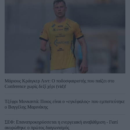
Μάριους Κράιγκερ Λιντ: Ο ποδοσφαιριστής που παίζει στο
Conference χωρίς δεξί χέρι (vid)!
Τζέφρι Μονκαντά: Ποιος είναι ο «εγκέφαλος» που εμπιστεύτηκε
ο Βαγγέλης Μαρινάκης
ΣΕΦ: Επαναπροκηρύσσεται η ενεργειακή αναβάθμιση - Γιατί
ακυρώθηκε ο πρώτος διαγωνισμός