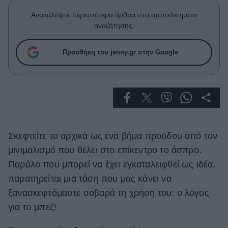
Celebrities
Ανακαλύψτε περισσότερα άρθρα στα αποτελέσματα
Συνεντεύξεις
αναζήτησης.
Who
True Stories
Προσθήκη του jenny.gr στην Google
Ask the Guru
Success Stories
Ζώδια
Living
Σκεφτείτε το αρχικά ως ένα βήμα προόδου από τον
μινιμαλισμό που θέλει στο επίκεντρο το άσπρο.
Deco
Παρόλο που μπορεί να έχει εγκαταλειφθεί ως ιδέα,
Cooking
παρατηρείται μια τάση που μας κάνει να
Green
ξανασκεφτόμαστε σοβαρά τη χρήση του: ο λόγος
Αφιερώματα
για το μπεζ!