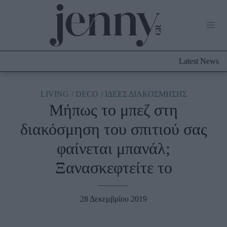
Life Now
What's New
Travel
Latest News
Culture
City Blogging
ABOUT US
ΔΙΑΦΗΜΙΣΤΕΙΤΕ
ΕΠΙΚΟΙΝΩΝΙΑ
LIVING
DECO
ΙΔΕΕΣ ΔΙΑΚΟΣΜΗΣΗΣ
Μήπως το μπεζ στη
Fashion
διακόσμηση του σπιτιού σας
Shopping
φαίνεται μπανάλ;
Styling Tips
Fashion News
Ξανασκεφτείτε το
Beauty - Ομορφιά
28 Δεκεμβρίου 2019
Skincare
Μαλλιά - Νύχια