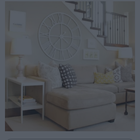
Μακιγιάζ
Beauty News
Well being
Ψυχολογία
Υγεία + Διατροφή
Σχέσεις & Σεξ
Fitness
Woman Power
Parenting
Working Girl
Real Women
Πρόσωπα