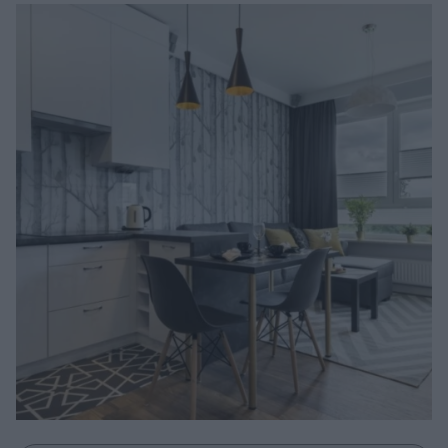
Μακιγιάζ
Beauty News
Well being
Ψυχολογία
Υγεία + Διατροφή
Σχέσεις & Σεξ
Fitness
Woman Power
Parenting
Working Girl
Real Women
Πρόσωπα