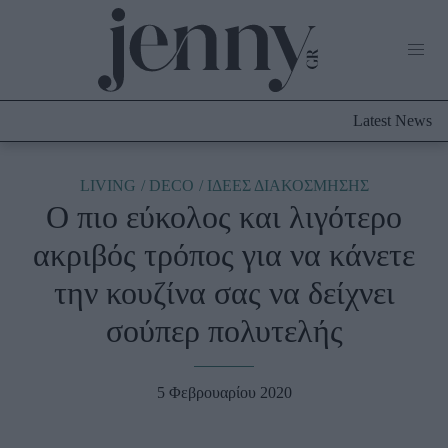
Life Now
What's New
Travel
Latest News
Culture
City Blogging
ABOUT US
ΔΙΑΦΗΜΙΣΤΕΙΤΕ
ΕΠΙΚΟΙΝΩΝΙΑ
LIVING
DECO
ΙΔΕΕΣ ΔΙΑΚΟΣΜΗΣΗΣ
Ο πιο εύκολος και λιγότερο
Fashion
ακριβός τρόπος για να κάνετε
Shopping
την κουζίνα σας να δείχνει
Styling Tips
Fashion News
σούπερ πολυτελής
Beauty - Ομορφιά
5 Φεβρουαρίου 2020
Skincare
Μαλλιά - Νύχια