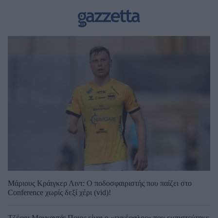
Μάριους Κράιγκερ Λιντ: Ο ποδοσφαιριστής που παίζει στο
Conference χωρίς δεξί χέρι (vid)!
Τζέφρι Μονκαντά: Ποιος είναι ο «εγκέφαλος» που εμπιστεύτηκε