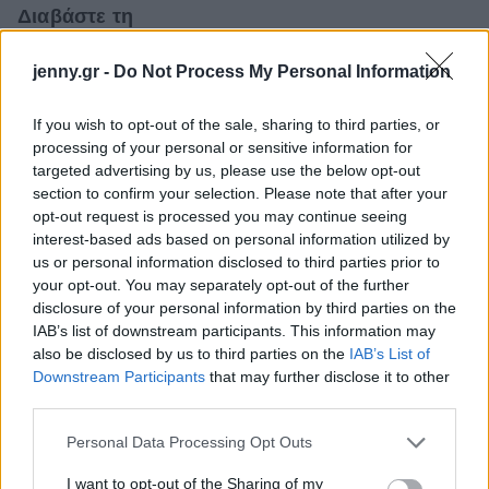
Διαβάστε τη
συνέχεια στο
www.spirossoulis.com
- the home
jenny.gr -
Do Not Process My Personal Information
issue, το μεγαλύτερο ελληνικό online
περιοδικό αφιερωμένο αποκλειστικά στο σπίτι
If you wish to opt-out of the sale, sharing to third parties, or
και τη διακόσμηση
.
processing of your personal or sensitive information for
targeted advertising by us, please use the below opt-out
Μπείτε στην Κατηγορία Σπίτι για να διαβάσετε
section to confirm your selection. Please note that after your
opt-out request is processed you may continue seeing
εκατοντάδες άρθρα με πανέξυπνες συμβουλές
interest-based ads based on personal information utilized by
για κάθε χώρο του σπιτιού.
us or personal information disclosed to third parties prior to
your opt-out. You may separately opt-out of the further
Δείτε ακόμη: Οι 3 πιο ινσταγκραμικές γωνίες ενός
disclosure of your personal information by third parties on the
σπιτιού
IAB’s list of downstream participants. This information may
also be disclosed by us to third parties on the
IAB’s List of
Downstream Participants
that may further disclose it to other
third parties.
Please note that this website/app uses one or more Google
Personal Data Processing Opt Outs
services and may gather and store information including but
not limited to your visit or usage behaviour. You may click to
I want to opt-out of the Sharing of my