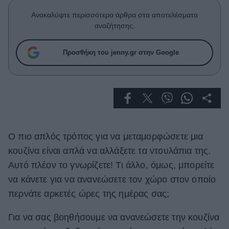
Celebrities
Ανακαλύψτε περισσότερα άρθρα στα αποτελέσματα
Συνεντεύξεις
αναζήτησης.
Who
True Stories
Προσθήκη του jenny.gr στην Google
Ask the Guru
Success Stories
Ζώδια
Living
Ο πιο απλός τρόπος για να μεταμορφώσετε μια
κουζίνα είναι απλά να αλλάξετε τα ντουλάπια της.
Deco
Αυτό πλέον το γνωρίζετε! Τι άλλο, όμως, μπορείτε
Cooking
να κάνετε για να ανανεώσετε τον χώρο στον οποίο
Green
περνάτε αρκετές ώρες της ημέρας σας;
Αφιερώματα
Για να σας βοηθήσουμε να ανανεώσετε την κουζίνα