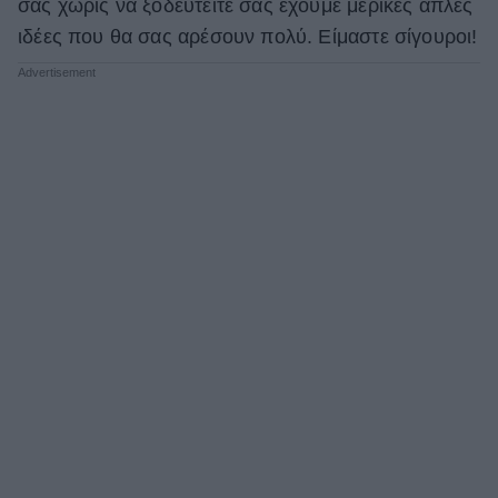
σας χωρίς να ξοδευτείτε σας έχουμε μερικές απλές
ΒΟΞ
ιδέες που θα σας αρέσουν πολύ. Είμαστε σίγουροι!
Χωρίς Ταμπέλες
Women's Forum
Hautes Grecians
Γάμος
Market News