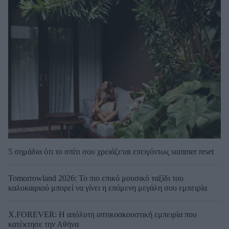
5 σημάδια ότι το σπίτι σου χρειάζεται επειγόντως summer reset
Tomorrowland 2026: Το πιο επικό μουσικό ταξίδι του
καλοκαιριού μπορεί να γίνει η επόμενη μεγάλη σου εμπειρία
X.FOREVER: Η απόλυτη οπτικοακουστική εμπειρία που
κατέκτησε την Αθήνα