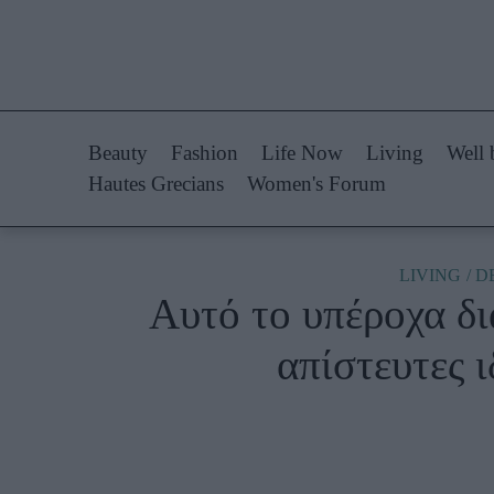
Life Now
Fashion
What's New
Shopping
Beauty
Fashion
Life Now
Living
Well 
Travel
Styling Tips
Hautes Grecians
Women's Forum
Culture
Fashion Ne
City Blogging
LIVING
D
Αυτό το υπέροχα δι
Woman Power
Πρόσω
απίστευτες 
Parenting
Celebrities
Working Girl
Συνεντεύξεις
Real Women
Who
True Stories