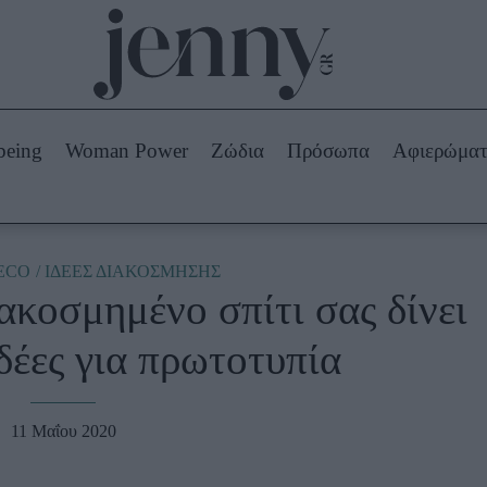
Beauty -
Ομορφιά
ABOUT US
ΔΙΑΦΗΜΙΣΤΕΙΤΕ
ΕΠΙΚΟΙΝΩΝΙΑ
being
Woman Power
Ζώδια
Πρόσωπα
Αφιερώμα
Skincare
ws
Μαλλιά - Νύχια
Μακιγιάζ
Beauty News
ECO
ΙΔΕΕΣ ΔΙΑΚΟΣΜΗΣΗΣ
ακοσμημένο σπίτι σας δίνει
πα
Ζώδια
ιδέες για πρωτοτυπία
11 Μαΐου 2020