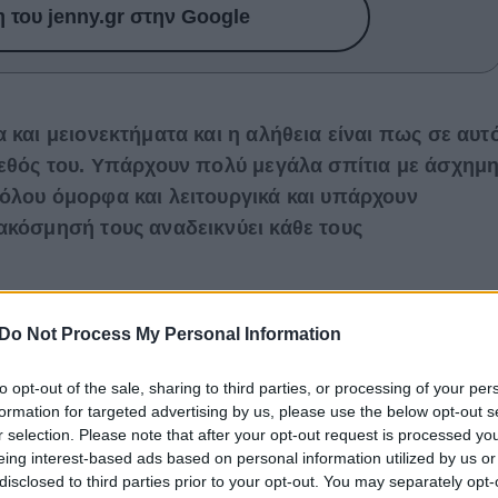
του jenny.gr στην Google
 και μειονεκτήματα και η αλήθεια είναι πως σε αυτ
γεθός του. Υπάρχουν πολύ μεγάλα σπίτια με άσχημ
όλου όμορφα και λειτουργικά και υπάρχουν
ακόσμησή τους αναδεικνύει κάθε τους
ίναι το παρακάτω που βρίσκεται στην Florida των ΗΠΑ
Do Not Process My Personal Information
για να κάνετε το δικό σας μικρό χώρο να δείχνει
στιλάτος.
to opt-out of the sale, sharing to third parties, or processing of your per
formation for targeted advertising by us, please use the below opt-out s
r selection. Please note that after your opt-out request is processed y
eing interest-based ads based on personal information utilized by us or
disclosed to third parties prior to your opt-out. You may separately opt-