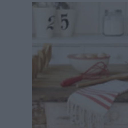
Ask the Gur
Success Stor
Αφιερώματα
ΒΟΞ
Hautes Grecians
Γάμος