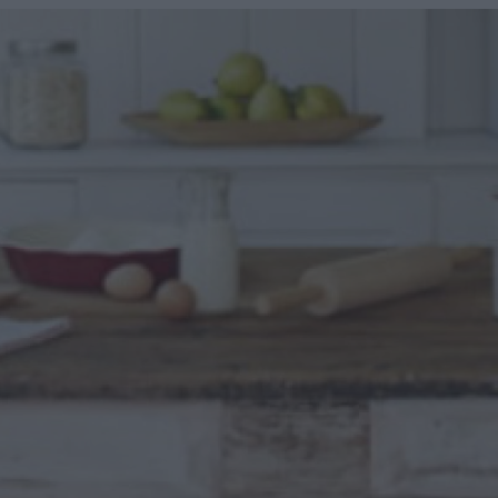
u
ies
Χωρίς Ταμπέλες
Market News