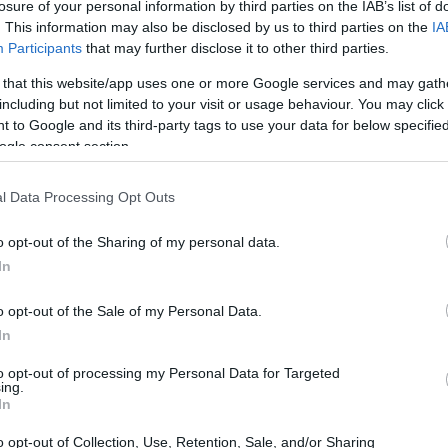
losure of your personal information by third parties on the IAB’s list of
. This information may also be disclosed by us to third parties on the
IA
Participants
that may further disclose it to other third parties.
 that this website/app uses one or more Google services and may gath
including but not limited to your visit or usage behaviour. You may click 
 to Google and its third-party tags to use your data for below specifi
ogle consent section.
l Data Processing Opt Outs
έστε κόντρα πλακέ στο πάτωμα (που είναι και
o opt-out of the Sharing of my personal data.
ράφια σε διάφορα μεγέθη (η ομοιομορφία στη
In
ι προσθέστε τουλάχιστον ένα vintage έπιπλο σαν το
o opt-out of the Sale of my Personal Data.
ρχει στη συγκεκριμένη κουζίνα. Με αυτούς τους
In
ιλ στην κουζίνα σας χωρίς ιδιαίτερη προσπάθεια. Το
to opt-out of processing my Personal Data for Targeted
τομέρειες και αυτό είναι κάτι που πρέπει να θυμάστε.
ing.
In
o opt-out of Collection, Use, Retention, Sale, and/or Sharing