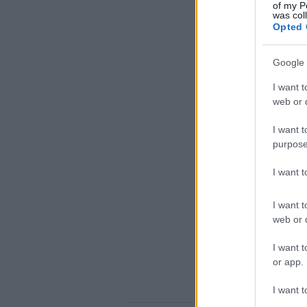
of my P
was col
Opted 
Google 
I want t
web or d
I want t
purpose
I want 
I want t
web or d
I want t
or app.
I want t