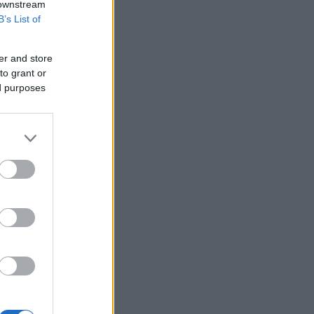
 downstream
B’s List of
er and store
to grant or
ed purposes