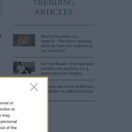
TRENDING
ARTICLES
ό
Ματίνα Νικολάου στο
JennyGr: “Να κάνεις υπομονή,
η
αλλά όχι τόση που να βλάπτεις
τον εαυτό σου”
Ger van Braam: Η ιστορία μιας
γυναίκας που απέδειξε ότι η
ορατότητα είναι δύναμη
3 ταινίες που έγιναν διαθέσιμες
και αξίζουν το κάθε λεπτό τους
sonal or
ection to
ou may
 personal
out of the