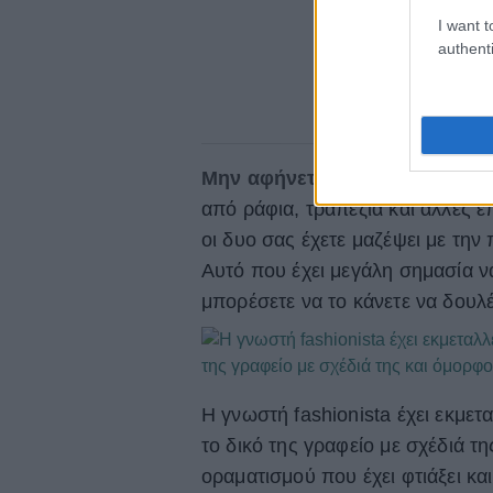
I want t
authenti
Μην αφήνετε χώρους χωρίς 
από ράφια, τραπέζια και άλλες ε
οι δυο σας έχετε μαζέψει με τη
Αυτό που έχει μεγάλη σημασία ν
μπορέσετε να το κάνετε να δουλ
Η γνωστή fashionista έχει εκμετα
το δικό της γραφείο με σχέδιά 
οραματισμού που έχει φτιάξει κα