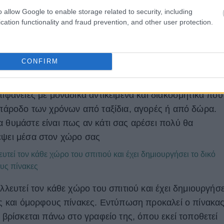
o allow Google to enable storage related to security, including
cation functionality and fraud prevention, and other user protection.
CONFIRM
διακόσμηση
Διακοσμήστε τα πάντα μέσα στο σπίτι σας
πιφάνειες με μοναδικά αντικείμενα και διακοσμητικά που
ν πάροδο των χρόνων από ταξίδια, αγορές ή από δώρα.
α θυμάστε είναι πως αν κάτι σας αρέσει πολύ θα
έψει μέσα στον χώρο σας
λλευτεί τον κάθε χώρο του σπιτιού και έχει δημιουργήσε
της και όμορφους πίνακες. Εντύπωση προκαλεί ο πίνακα
ι βρίσκεται πάνω στο γραφείο της, όπου εκεί τοποθετεί