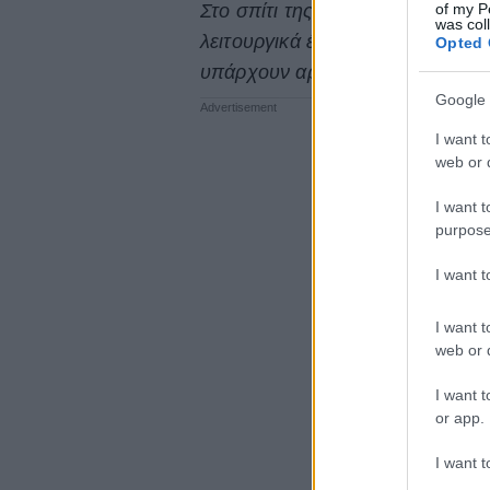
of my P
Στο σπίτι της Ολίβια κυριαρχεί 
was col
λειτουργικά έπιπλα, ενώ στους τ
Opted 
υπάρχουν αρκετοί πίνακες.
Google 
I want t
web or d
I want t
purpose
I want 
I want t
web or d
I want t
or app.
I want t