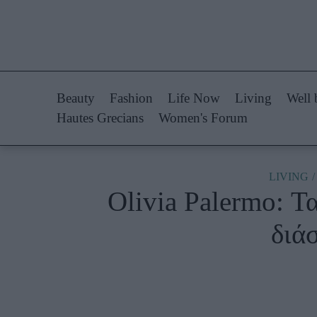
Life Now
Fashion
What's New
Shopping
Beauty
Fashion
Life Now
Living
Well 
Travel
Styling Tips
Hautes Grecians
Women's Forum
Culture
Fashion Ne
City Blogging
LIVING
Olivia Palermo: Τ
Woman Power
Πρόσω
διάσ
Parenting
Celebrities
Working Girl
Συνεντεύξεις
Real Women
Who
True Stories