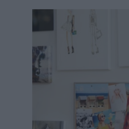
Ask the Gur
Success Stor
Αφιερώματα
ΒΟΞ
Hautes Grecians
Γάμος