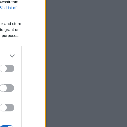
 downstream
B’s List of
er and store
to grant or
ed purposes