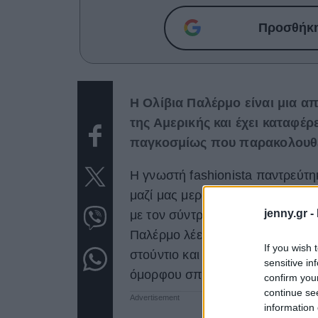
Προσθήκη 
H Ολίβια Παλέρμο είναι μια από
της Αμερικής και έχει καταφέρ
παγκοσμίως που παρακολουθεί
Η γνωστή fashionista παντρεύτη
μαζί μας μερικά τιπς για να διακ
jenny.gr -
με τον σύντροφό σας - ή για να α
Παλέρμο λέει πως το πρώτο σπίτ
If you wish 
στούντιο και μας επισημαίνει πω
sensitive in
όμορφου σπιτικού.
confirm you
continue se
information 