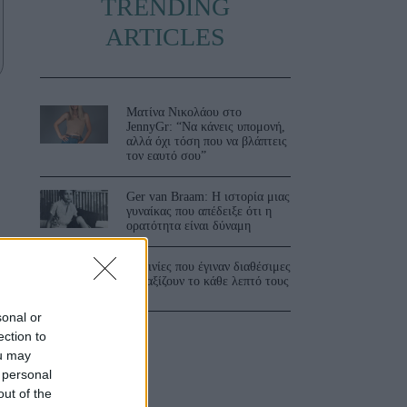
TRENDING
ARTICLES
Ματίνα Νικολάου στο
JennyGr: “Να κάνεις υπομονή,
αλλά όχι τόση που να βλάπτεις
τον εαυτό σου”
Ger van Braam: Η ιστορία μιας
γυναίκας που απέδειξε ότι η
ορατότητα είναι δύναμη
3 ταινίες που έγιναν διαθέσιμες
και αξίζουν το κάθε λεπτό τους
sonal or
ς
ection to
ou may
 personal
out of the