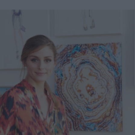
u
ies
Χωρίς Ταμπέλες
Market News