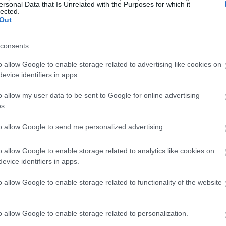
ersonal Data that Is Unrelated with the Purposes for which it
η χαρούμενη και ζεστή διακόσμηση με λουλούδια και
lected.
οίχους αλλά και σε διάφορα άλλα σημεία του σπιτιού
Out
consents
o allow Google to enable storage related to advertising like cookies on
evice identifiers in apps.
o allow my user data to be sent to Google for online advertising
s.
to allow Google to send me personalized advertising.
o allow Google to enable storage related to analytics like cookies on
evice identifiers in apps.
o allow Google to enable storage related to functionality of the website
o allow Google to enable storage related to personalization.