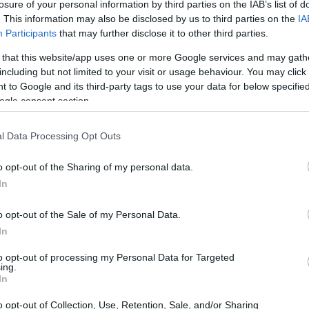
losure of your personal information by third parties on the IAB’s list of
. This information may also be disclosed by us to third parties on the
IA
Participants
that may further disclose it to other third parties.
 that this website/app uses one or more Google services and may gath
including but not limited to your visit or usage behaviour. You may click 
 to Google and its third-party tags to use your data for below specifi
ogle consent section.
l Data Processing Opt Outs
ου
Η Ολίβια Παλέρμο σας συμβουλεύει
να φτιάξετε μια
o opt-out of the Sharing of my personal data.
In
ρες φωτογραφίες που έχετε βγάλει μαζί με τον
λη γκάμα φωτογραφιών σε διάφορα μεγέθη και σχήματα
o opt-out of the Sale of my Personal Data.
 κάδρα. Οι φωτογραφίες μπορεί να είναι κοινές σας
In
δικές, αλλά και φωτογραφίες με τοπία.
to opt-out of processing my Personal Data for Targeted
ing.
In
o opt-out of Collection, Use, Retention, Sale, and/or Sharing