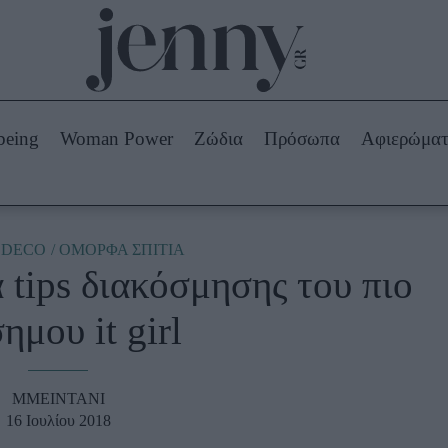
Beauty -
Ομορφιά
ABOUT US
ΔΙΑΦΗΜΙΣΤΕΙΤΕ
ΕΠΙΚΟΙΝΩΝΙΑ
being
Woman Power
Ζώδια
Πρόσωπα
Αφιερώμα
Skincare
ws
Μαλλιά - Νύχια
Μακιγιάζ
Beauty News
DECO
ΟΜΟΡΦΑ ΣΠΙΤΙΑ
α tips διακόσμησης του πιο
πα
Ζώδια
ημου it girl
MMEINTANI
16 Ιουλίου 2018