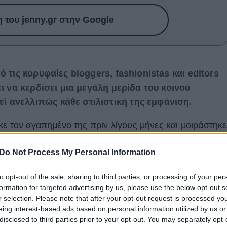
του jenny.gr στην Google
 τις κορυφαίες bloggers, fashionistas και editors
ει να κερδίσει μια μεγάλη μερίδα του κοινού
 ανελλιπώς κάθε στιλιστική της εμφάνιση.
κε τον αγαπημένο της πριν λίγους μήνες και μοιράστηκε
οσμήσετε το σπίτι σας όταν ξεκινήσετε τη συγκατοίκηση
Do Not Process My Personal Information
νανεώσετε το σπίτι σας και μαζί και τη σχέση σας. Η
ι στο οποίο συγκατοίκησαν ήταν ένα πολύ μικρό
to opt-out of the sale, sharing to third parties, or processing of your per
ς ο χώρος δεν παίζει κανέναν ρόλο στη δημιουργία ενό
formation for targeted advertising by us, please use the below opt-out s
r selection. Please note that after your opt-out request is processed y
eing interest-based ads based on personal information utilized by us or
disclosed to third parties prior to your opt-out. You may separately opt-