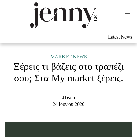
Life Now
What's New
Travel
Latest News
Culture
City Blogging
ABOUT US
ΔΙΑΦΗΜΙΣΤΕΙΤΕ
ΕΠΙΚΟΙΝΩΝΙΑ
MARKET NEWS
Ξέρεις τι βάζεις στο τραπέζι
Fashion
σου; Στα My market ξέρεις.
Shopping
Styling Tips
Fashion News
JTeam
24 Ιουνίου 2026
Beauty - Ομορφιά
Skincare
Μαλλιά - Νύχια