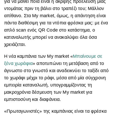
για να μάθει ποια είναι η ακριβής προέλευση μίας
ΒΟΞ
ντομάτας πριν τη βάλει στο τραπέζι του; Μάλλον
απίθανο. Στα My market, όμως, η απάντηση είναι
πάντα διαθέσιμη για τα ντόπια φρέσκα μας: με ένα
Χωρίς Ταμπέλες
απλό scan ενός QR Code στο κατάστημα, ο
καταναλωτής μπορεί να ανακαλύψει όλα όσα
χρειάζεται.
Women's Forum
Η νέα καμπάνια των My market «
Μπαίνουμε σε
ξένα χωράφια
» αποτυπώνει τη μετάβαση από το
Hautes Grecians
άγνωστο στο γνωστό και αναδεικνύει το ταξίδι από
το χωράφι μέχρι το ράφι, μέσα από μία σύγχρονη
εμπειρία καταναλωτή, υπογραμμίζοντας τη
Γάμος
μακροχρόνια δέσμευση των My market για
εμπιστοσύνη και διαφάνεια.
Market News
«Πρωταγωνιστές» της καμπάνιας είναι τα φρέσκα