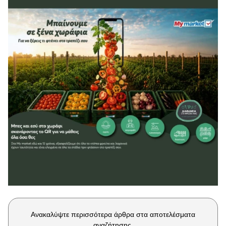
Μακιγιάζ
Beauty News
Well being
Ψυχολογία
Υγεία + Διατροφή
Σχέσεις & Σεξ
Fitness
Woman Power
Parenting
Working Girl
Real Women
Πρόσωπα
Ανακαλύψτε περισσότερα άρθρα στα αποτελέσματα
αναζήτησης.