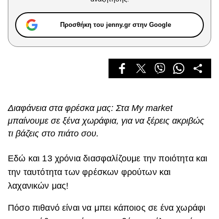
Celebrities
Συνεντεύξεις
Προσθήκη του jenny.gr στην Google
Who
True Stories
Ask the Guru
Success Stories
Ζώδια
Διαφάνεια στα φρέσκα μας: Στα My market
μπαίνουμε σε ξένα χωράφια, για να ξέρεις ακριβώς
Living
τι βάζεις στο πιάτο σου.
Deco
Εδώ και 13 χρόνια διασφαλίζουμε την ποιότητα και
Cooking
την ταυτότητα των φρέσκων φρούτων και
Green
λαχανικών μας!
Αφιερώματα
Πόσο πιθανό είναι να μπει κάποιος σε ένα χωράφι