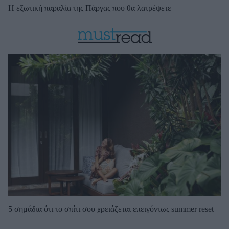
Η εξωτική παραλία της Πάργας που θα λατρέψετε
5 σημάδια ότι το σπίτι σου χρειάζεται επειγόντως summer reset