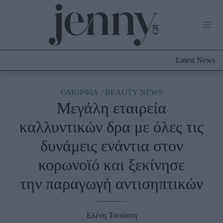
Life Now
What's New
Travel
Latest News
Culture
City Blogging
ABOUT US
ΔΙΑΦΗΜΙΣΤΕΙΤΕ
ΕΠΙΚΟΙΝΩΝΙΑ
ΟΜΟΡΦΙΑ
BEAUTY NEWS
Μεγάλη εταιρεία
Fashion
καλλυντικών δρα με όλες τις
Shopping
δυνάμεις ενάντια στον
Styling Tips
Fashion News
κορωνοϊό και ξεκίνησε
την παραγωγή αντισηπτικών
Beauty - Ομορφιά
Skincare
Ελένη Τσούτση
Μαλλιά - Νύχια