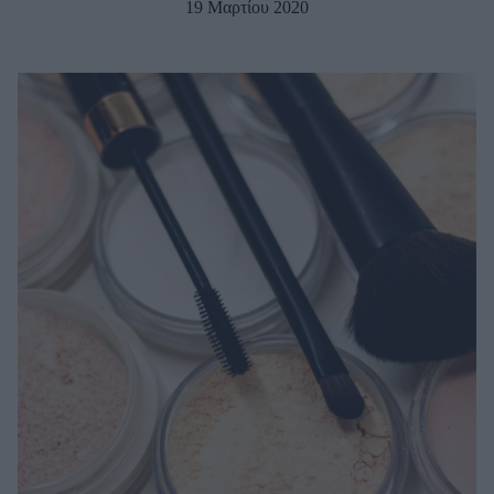
19 Μαρτίου 2020
Μακιγιάζ
Beauty News
Well being
Ψυχολογία
Υγεία + Διατροφή
Σχέσεις & Σεξ
Fitness
Woman Power
Parenting
Working Girl
Real Women
Πρόσωπα