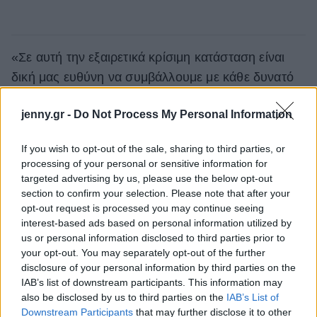
«Σε αυτή την εξαιρετικά κρίσιμη κατάσταση είναι
δική μας ευθύνη να συμβάλλουμε με κάθε δυνατό
τρόπο στη συλλογική προσπάθεια». Αυτή η
jenny.gr -
Do Not Process My Personal Information
δήλωση ανήκει στον Jean- Paul Agon, πρόεδρο και
διευθύνοντα σύμβουλο της L’Oréal. «Μέσα από
If you wish to opt-out of the sale, sharing to third parties, or
αυτές τις κινήσεις, η
L’Oréal θέλει να εκφράσει
processing of your personal or sensitive information for
την εκτίμησή της, την υποστήριξή της και την
targeted advertising by us, please use the below opt-out
section to confirm your selection. Please note that after your
αλληλεγγύη της σε όλους εκείνους που έχουν
opt-out request is processed you may continue seeing
κινητοποιηθεί με θάρρος για την
interest-based ads based on personal information utilized by
καταπολέμηση αυτής της πανδημίας
».
us or personal information disclosed to third parties prior to
your opt-out. You may separately opt-out of the further
disclosure of your personal information by third parties on the
IAB’s list of downstream participants. This information may
Ακολουθήστε το
jenny.gr
στο
google
also be disclosed by us to third parties on the
IAB’s List of
Downstream Participants
that may further disclose it to other