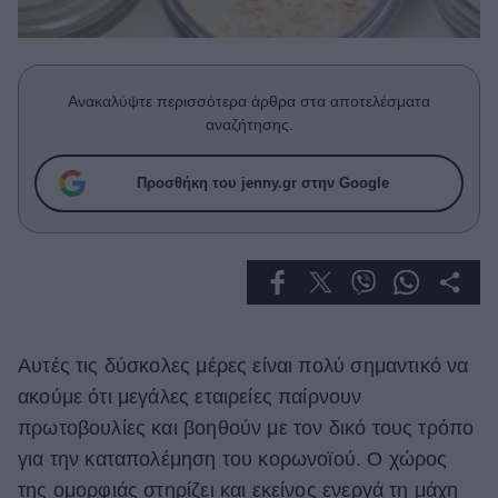
Celebrities
Συνεντεύξεις
Who
True Stories
Ανακαλύψτε περισσότερα άρθρα στα αποτελέσματα
Ask the Guru
αναζήτησης.
Success Stories
Προσθήκη του jenny.gr στην Google
Ζώδια
Living
Deco
Αυτές τις δύσκολες μέρες είναι πολύ σημαντικό να
Cooking
Green
ακούμε ότι μεγάλες εταιρείες παίρνουν
πρωτοβουλίες και βοηθούν με τον δικό τους τρόπο
Αφιερώματα
για την καταπολέμηση του κορωνοϊού. Ο χώρος
της ομορφιάς στηρίζει και εκείνος ενεργά τη μάχη