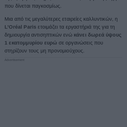
που δίνεται παγκοσμίως.
ΒΟΞ
Μια από τις μεγαλύτερες εταιρείες καλλυντικών, η
L’Oréal Paris
ετοιμάζει τα εργαστήριά της για τη
Χωρίς Ταμπέλες
δημιουργία αντισηπτικών ενώ
κάνει δωρεά ύψους
1 εκατομμυρίου ευρώ
σε οργανώσεις που
στηρίζουν τους μη προνομιούχους.
Women's Forum
Hautes Grecians
Γάμος
Market News