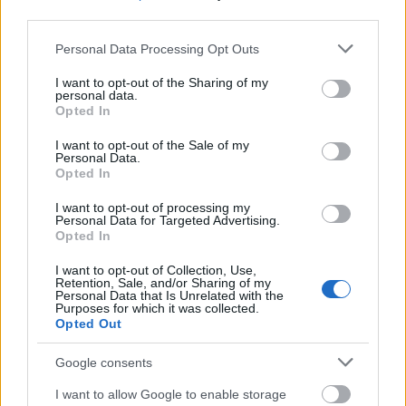
news
και μάθετε τα πάντα γύρω από
third parties.
τα καλύτερα προϊόντα ομορφιάς, την
Please note that this website/app uses one or more Google
Personal Data Processing Opt Outs
τέλεια εφαρμογή τους και τα πιο hot
services and may gather and store information including but
not limited to your visit or usage behaviour. You may click to
I want to opt-out of the Sharing of my
beauty news.
personal data.
grant or deny consent to Google and its third-party tags to
Opted In
use your data for below specified purposes in below Google
consent section.
I want to opt-out of the Sale of my
Personal Data.
Opted In
ΔΙΑΒΑΖΟΝΤΑΙ ΤΩΡΑ
I want to opt-out of processing my
Personal Data for Targeted Advertising.
Opted In
I want to opt-out of Collection, Use,
Retention, Sale, and/or Sharing of my
Το gadget από τα IKEA που κοστίζει κάτω από 2
Personal Data that Is Unrelated with the
Purposes for which it was collected.
ευρώ και θα βάλει σε τάξη το ντουλάπι της
Opted Out
κουζίνας σου
Google consents
3-3-3 rule: Ο κανόνας που θα αλλάξει τον τρόπο
I want to allow Google to enable storage