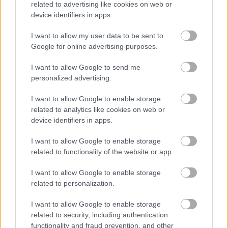
που ντύνεσαι
related to advertising like cookies on web or
device identifiers in apps.
Όσοι μεγάλωσαν χωρίς κινητά, απέκτησαν 6
I want to allow my user data to be sent to
δεξιότητες ζωής που οι νέοι δεν θα μάθουν ποτέ
Google for online advertising purposes.
I want to allow Google to send me
personalized advertising.
I want to allow Google to enable storage
TAGS
LOREALPARIS
LOREALPARISGR
related to analytics like cookies on web or
BEAUTY NEWS
ΚΟΡΟΝΟΙΟΣ
device identifiers in apps.
I want to allow Google to enable storage
related to functionality of the website or app.
I want to allow Google to enable storage
related to personalization.
I want to allow Google to enable storage
related to security, including authentication
functionality and fraud prevention, and other