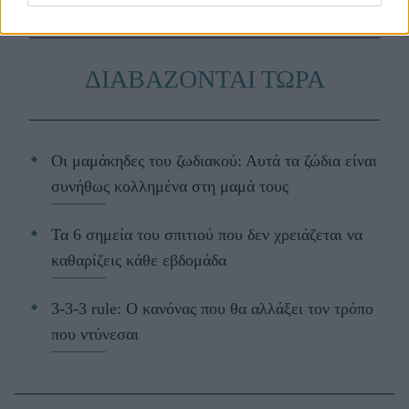
ΔΙΑΒΑΖΟΝΤΑΙ ΤΩΡΑ
Οι μαμάκηδες του ζωδιακού: Αυτά τα ζώδια είναι
συνήθως κολλημένα στη μαμά τους
Τα 6 σημεία του σπιτιού που δεν χρειάζεται να
καθαρίζεις κάθε εβδομάδα
3-3-3 rule: Ο κανόνας που θα αλλάξει τον τρόπο
που ντύνεσαι