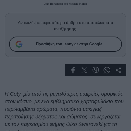
Celebrities
Jean Holtzmann and Michele Molon
Συνεντεύξεις
Who
Ανακαλύψτε περισσότερα άρθρα στα αποτελέσματα
True Stories
αναζήτησης.
Ask the Guru
Success Stories
Προσθήκη του jenny.gr στην Google
Ζώδια
Living
Deco
Η Coty, μία από τις μεγαλύτερες εταιρείες ομορφιάς
Cooking
στον κόσμο, με ένα εμβληματικό χαρτοφυλάκιο που
Green
περιλαμβάνει αρώματα, προϊόντα μακιγιάζ,
περιποίησης δέρματος και σώματος, συνεργάζεται
Αφιερώματα
με τον παγκοσμίου φήμης Οίκο Swarovski για τη