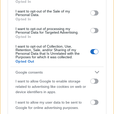
Opted In
use your data for below specified purposes in below Google
consent section.
I want to opt-out of the Sale of my
Personal Data.
Opted In
I want to opt-out of processing my
Personal Data for Targeted Advertising.
Ο Michele Molon, Chief Commercial Officer της
Opted In
Swarovski, δήλωσε:
I want to opt-out of Collection, Use,
«Η συνεργασία με την Coty αποτελεί ένα σημαντικό
Retention, Sale, and/or Sharing of my
Personal Data that Is Unrelated with the
βήμα για τη Swarovski, καθώς συνεχίζουμε να
Purposes for which it was collected.
Opted Out
επεκτείνουμε το brand μας σε νέες κατηγορίες
προϊόντων. Αυτή η συνεργασία μας επιτρέπει να
Google consents
φέρουμε τη μοναδική μας ταυτότητα Pop Luxury –
I want to allow Google to enable storage
μια πολυτέλεια δημιουργική, διασκεδαστική,
related to advertising like cookies on web or
πολύχρωμη και γεμάτη χαρούμενη φινέτσα – στον
device identifiers in apps.
κόσμο της ομορφιάς και των αρωμάτων,
I want to allow my user data to be sent to
αξιοποιώντας παράλληλα την εκτενή τεχνογνωσία
Google for online advertising purposes.
της Coty στον κλάδο.