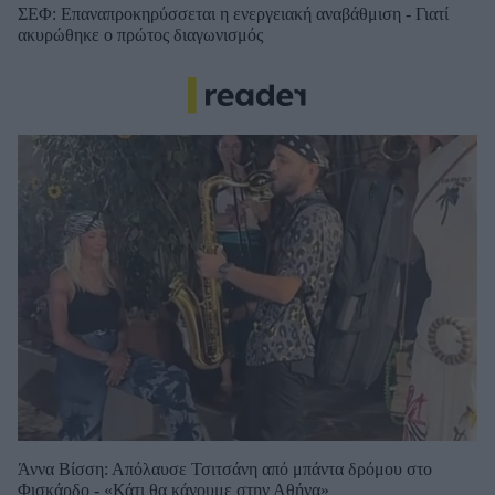
ΣΕΦ: Επαναπροκηρύσσεται η ενεργειακή αναβάθμιση - Γιατί
ακυρώθηκε ο πρώτος διαγωνισμός
Άννα Βίσση: Απόλαυσε Τσιτσάνη από μπάντα δρόμου στο
Φισκάρδο - «Κάτι θα κάνουμε στην Αθήνα»