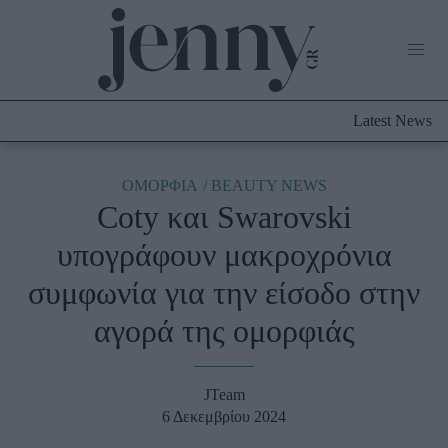
Life Now
What's New
Travel
Latest News
Culture
City Blogging
ABOUT US
ΔΙΑΦΗΜΙΣΤΕΙΤΕ
ΕΠΙΚΟΙΝΩΝΙΑ
ΟΜΟΡΦΙΑ
BEAUTY NEWS
Coty και Swarovski
Fashion
υπογράφουν μακροχρόνια
Shopping
συμφωνία για την είσοδο στην
Styling Tips
Fashion News
αγορά της ομορφιάς
Beauty - Ομορφιά
JTeam
Skincare
6 Δεκεμβρίου 2024
Μαλλιά - Νύχια