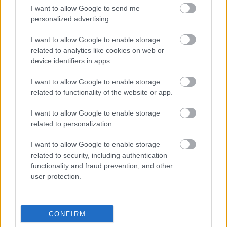
I want to allow Google to send me
Μαζί, θα δημιουργήσουμε πανέμορφα και
personalized advertising.
πολυτελή προϊόντα που αντικατοπτρίζουν τη
δέσμευσή μας στην ποιότητα και την καινοτομία.
I want to allow Google to enable storage
related to analytics like cookies on web or
Ανυπομονούμε για τις ατελείωτες δυνατότητες που
device identifiers in apps.
θα φέρει αυτή η συνεργασία.»
I want to allow Google to enable storage
Το πρώτο λανσάρισμα στο πλαίσιο αυτής της
related to functionality of the website or app.
συμφωνίας αδειοδότησης αναμένεται το 2026
I want to allow Google to enable storage
related to personalization.
Ακολουθήστε το
jenny.gr
στο
google
I want to allow Google to enable storage
news
και μάθετε τα πάντα γύρω από
related to security, including authentication
functionality and fraud prevention, and other
τα καλύτερα προϊόντα ομορφιάς, την
user protection.
τέλεια εφαρμογή τους και τα πιο hot
beauty news.
CONFIRM