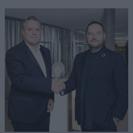
Μακιγιάζ
Beauty News
Well being
Ψυχολογία
Υγεία + Διατροφή
Σχέσεις & Σεξ
Fitness
Woman Power
Parenting
Working Girl
Real Women
Πρόσωπα