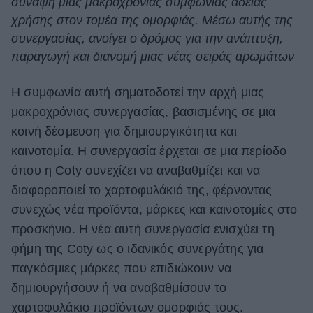
σύναψη μιας μακροχρόνιας συμφωνίας άδειας
χρήσης στον τομέα της ομορφιάς. Μέσω αυτής της
ΒΟΞ
συνεργασίας, ανοίγει ο δρόμος για την ανάπτυξη,
παραγωγή και διανομή μιας νέας σειράς αρωμάτων
Χωρίς Ταμπέλες
Η συμφωνία αυτή σηματοδοτεί την αρχή μιας
μακροχρόνιας συνεργασίας, βασισμένης σε μια
Women's Forum
κοινή δέσμευση για δημιουργικότητα και
καινοτομία. Η συνεργασία έρχεται σε μια περίοδο
όπου η Coty συνεχίζει να αναβαθμίζει και να
Hautes Grecians
διαφοροποιεί το χαρτοφυλάκιό της, φέρνοντας
συνεχώς νέα προϊόντα, μάρκες και καινοτομίες στο
προσκήνιο. Η νέα αυτή συνεργασία ενισχύει τη
Γάμος
φήμη της Coty ως ο ιδανικός συνεργάτης για
παγκόσμιες μάρκες που επιδιώκουν να
Market News
δημιουργήσουν ή να αναβαθμίσουν το
χαρτοφυλάκιο προϊόντων ομορφιάς τους.