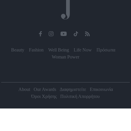
Beauty
Fashion
Well Being
Life Now
Πρόσωπα
Woman Power
About
Our Awards
Διαφημιστείτε
Επικοινωνία
Όροι Χρήσης
Πολιτική Απορρήτου
2026 Jenny.gr | All rights reserved