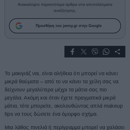
Celebrities
Ανακαλύψτε περισσότερα άρθρα στα αποτελέσματα
Συνεντεύξεις
αναζήτησης.
Who
True Stories
Προσθήκη του jenny.gr στην Google
Ask the Guru
Success Stories
Ζώδια
Το μακιγιάζ ναι, είναι αλήθεια ότι μπορεί να κάνει
Living
μικρά θαύματα – από το να κάνει τα χείλη σας να
Deco
δείχνουν μεγαλύτερα μέχρι τα μάτια σας πιο
Cooking
μεγάλα. Ακόμη και όταν έχετε πραγματικά μικρά
Green
μάτια, τότε μπορείτε, ακολουθώντας απλά makeup
tips να τους δώσετε ένα όμορφο σχήμα.
Αφιερώματα
Μια λάθος πινελιά ή περίγραμμα μπορεί να χαλάσει