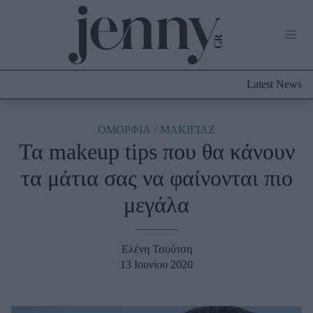
Life Now
What's New
Travel
Latest News
Culture
City Blogging
ABOUT US
ΔΙΑΦΗΜΙΣΤΕΙΤΕ
ΕΠΙΚΟΙΝΩΝΙΑ
ΟΜΟΡΦΙΑ
ΜΑΚΙΓΙΑΖ
Τα makeup tips που θα κάνουν
Fashion
τα μάτια σας να φαίνονται πιο
Shopping
μεγάλα
Styling Tips
Fashion News
Ελένη Τσούτση
Beauty - Ομορφιά
13 Ιουνίου 2020
Skincare
Μαλλιά - Νύχια