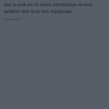
όλο το look και το τελικό αποτέλεσμα να είναι
ΒΟΞ
αντίθετο από αυτό που περιμέναμε.
Χωρίς Ταμπέλες
Women's Forum
Hautes Grecians
Γάμος
Market News