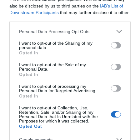
also be disclosed by us to third parties on the
IAB’s List of
Downstream Participants
that may further disclose it to other
third parties.
#4. Απλώστε το περίγραμμα από την μέση του
άνω ή κάτω βλεφάρου, τραβώντας το λίγο πιο έξω
Please note that this website/app uses one or more Google
Personal Data Processing Opt Outs
services and may gather and store information including but
για να δώσετε περισσότερο μήκος στα μάτια. Για να
not limited to your visit or usage behaviour. You may click to
I want to opt-out of the Sharing of my
φαίνεται το αποτέλεσμα πιο φυσικό, δουλέψτε το
personal data.
grant or deny consent to Google and its third-party tags to
Opted In
περίγραμμα ελαφρώς προς τα πάνω και προς τα
use your data for below specified purposes in below Google
consent section.
έξω.
I want to opt-out of the Sale of my
Personal Data.
Opted In
#5. Απλώστε λευκό μολύβι ματιών στην εσωτερική
I want to opt-out of processing my
γραμμή του κάτω βλεφάρου, τα μάτια θα φωτίσουν
Personal Data for Targeted Advertising.
αμέσως και θα φαίνονται πιο μεγάλα.
Opted In
I want to opt-out of Collection, Use,
#6. Προτιμήστε τις mascara που προσφέρουν
Retention, Sale, and/or Sharing of my
Personal Data that Is Unrelated with the
μάκρος και όχι όγκο. Οι βαριές βλεφαρίδες
Purposes for which it was collected.
Opted Out
βαραίνουν τα μάτια που με την σειρά τους
φαίνονται πιο μικρά. Απλώστε τη mascara,
Google consents