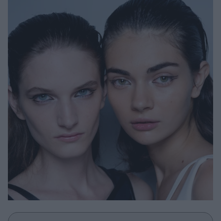
Μακιγιάζ
Beauty News
Well being
Ψυχολογία
Υγεία + Διατροφή
Σχέσεις & Σεξ
Fitness
Woman Power
Parenting
Working Girl
Real Women
Πρόσωπα