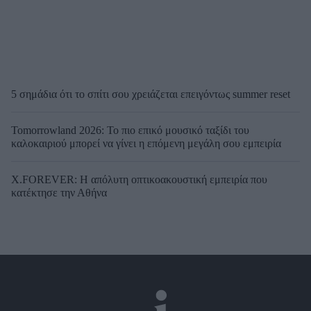
5 σημάδια ότι το σπίτι σου χρειάζεται επειγόντως summer reset
Tomorrowland 2026: Το πιο επικό μουσικό ταξίδι του
καλοκαιριού μπορεί να γίνει η επόμενη μεγάλη σου εμπειρία
X.FOREVER: Η απόλυτη οπτικοακουστική εμπειρία που
κατέκτησε την Αθήνα