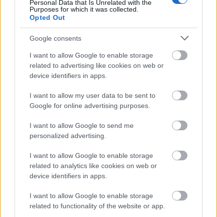
Personal Data that Is Unrelated with the
ΔΙΑΒΑΖΟΝΤΑΙ ΤΩΡΑ
Purposes for which it was collected.
Opted Out
Google consents
Οι μαμάκηδες του ζωδιακού: Αυτά τα ζώδια είναι
I want to allow Google to enable storage
related to advertising like cookies on web or
συνήθως κολλημένα στη μαμά τους
device identifiers in apps.
Τα 6 σημεία του σπιτιού που δεν χρειάζεται να
I want to allow my user data to be sent to
Google for online advertising purposes.
καθαρίζεις κάθε εβδομάδα
I want to allow Google to send me
3-3-3 rule: Ο κανόνας που θα αλλάξει τον τρόπο
personalized advertising.
που ντύνεσαι
I want to allow Google to enable storage
related to analytics like cookies on web or
device identifiers in apps.
I want to allow Google to enable storage
TAGS
HAIR LOOK
BANANA BUN HAIR LOOK
related to functionality of the website or app.
FALL LOOKS