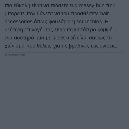
πιο εύκολη είναι να πιάσετε ένα messy bun που
ΒΟΞ
μπορείτε πολύ άνετα να του προσθέσετε hair
accessories όπως φουλάρια ή scrunchies. Η
δεύτερη επιλογή σας είναι περισσότερο κομψή –
Χωρίς Ταμπέλες
ένα αυστηρό bun με sleek υφή είναι σαφώς το
χτένισμα που θέλετε για τις βραδινές εμφανίσεις.
Women's Forum
Hautes Grecians
Γάμος
Market News