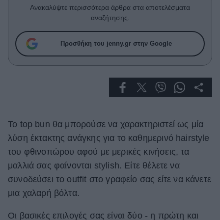
Celebrities
Ανακαλύψτε περισσότερα άρθρα στα αποτελέσματα
Συνεντεύξεις
αναζήτησης.
Who
True Stories
Προσθήκη του jenny.gr στην Google
Ask the Guru
Success Stories
Ζώδια
Το top bun θα μπορούσε να χαρακτηριστεί ως μία
Living
λύση έκτακτης ανάγκης για το καθημερινό hairstyle
Deco
του φθινοπώρου αφού με μερικές κινήσεις, τα
Cooking
μαλλιά σας φαίνονται stylish. Είτε θέλετε να
Green
συνοδεύσει το outfit στο γραφείο σας είτε να κάνετε
μια χαλαρή βόλτα.
Αφιερώματα
Οι βασικές επιλογές σας είναι δύο - η πρώτη και