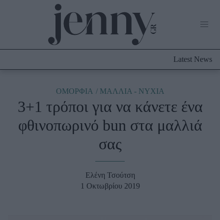
Life Now
What's New
Travel
Latest News
Culture
City Blogging
ABOUT US
ΔΙΑΦΗΜΙΣΤΕΙΤΕ
ΕΠΙΚΟΙΝΩΝΙΑ
ΟΜΟΡΦΙΑ
ΜΑΛΛΙΑ - ΝΥΧΙΑ
3+1 τρόποι για να κάνετε ένα
Fashion
φθινοπωρινό bun στα μαλλιά
Shopping
σας
Styling Tips
Fashion News
Ελένη Τσούτση
Beauty - Ομορφιά
1 Οκτωβρίου 2019
Skincare
Μαλλιά - Νύχια