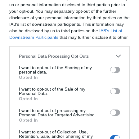
us or personal information disclosed to third parties prior to
your opt-out. You may separately opt-out of the further
disclosure of your personal information by third parties on the
IAB’s list of downstream participants. This information may
also be disclosed by us to third parties on the
IAB’s List of
3ac145774491b27d059b4fe3c6b194da
Downstream Participants
that may further disclose it to other
third parties.
Please note that this website/app uses one or more Google
Personal Data Processing Opt Outs
services and may gather and store information including but
Ακολουθήστε το
jenny.gr
στο
google
not limited to your visit or usage behaviour. You may click to
I want to opt-out of the Sharing of my
personal data.
grant or deny consent to Google and its third-party tags to
news
και μάθετε τα πάντα γύρω από
Opted In
use your data for below specified purposes in below Google
τα καλύτερα προϊόντα ομορφιάς, την
consent section.
I want to opt-out of the Sale of my
Personal Data.
τέλεια εφαρμογή τους και τα πιο hot
Opted In
beauty news.
I want to opt-out of processing my
Personal Data for Targeted Advertising.
Opted In
I want to opt-out of Collection, Use,
Retention, Sale, and/or Sharing of my