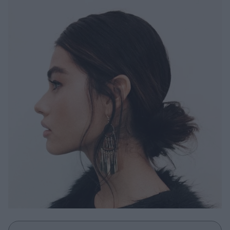
Μακιγιάζ
Beauty News
Well being
Ψυχολογία
Υγεία + Διατροφή
Σχέσεις & Σεξ
Fitness
Woman Power
Parenting
Working Girl
Real Women
Πρόσωπα