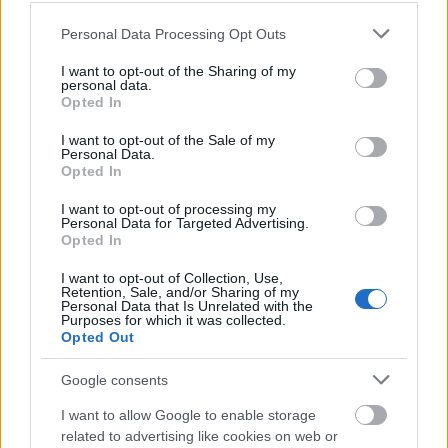
τέλεια εφαρμογή τους και τα πιο hot
Please note that this website/app uses one or more Google
Personal Data Processing Opt Outs
beauty news.
services and may gather and store information including but
not limited to your visit or usage behaviour. You may click to
I want to opt-out of the Sharing of my
personal data.
grant or deny consent to Google and its third-party tags to
Opted In
use your data for below specified purposes in below Google
consent section.
I want to opt-out of the Sale of my
Personal Data.
ΔΙΑΒΑΖΟΝΤΑΙ ΤΩΡΑ
Opted In
I want to opt-out of processing my
Personal Data for Targeted Advertising.
Opted In
Το gadget από τα IKEA που κοστίζει κάτω από 2
I want to opt-out of Collection, Use,
ευρώ και θα βάλει σε τάξη το ντουλάπι της
Retention, Sale, and/or Sharing of my
Personal Data that Is Unrelated with the
κουζίνας σου
Purposes for which it was collected.
Opted Out
3-3-3 rule: Ο κανόνας που θα αλλάξει τον τρόπο
Google consents
που ντύνεσαι
I want to allow Google to enable storage
related to advertising like cookies on web or