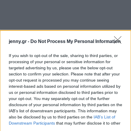
jenny.gr -
Do Not Process My Personal Information
If you wish to opt-out of the sale, sharing to third parties, or
processing of your personal or sensitive information for
targeted advertising by us, please use the below opt-out
section to confirm your selection. Please note that after your
opt-out request is processed you may continue seeing
interest-based ads based on personal information utilized by
us or personal information disclosed to third parties prior to
your opt-out. You may separately opt-out of the further
Ακολουθήστε το
jenny.gr
στο
google
disclosure of your personal information by third parties on the
IAB’s list of downstream participants. This information may
news
και μάθετε τα πάντα γύρω από
also be disclosed by us to third parties on the
IAB’s List of
τα καλύτερα προϊόντα ομορφιάς, την
Downstream Participants
that may further disclose it to other
third parties.