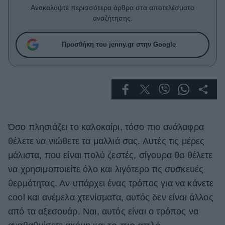
Celebrities
Ανακαλύψτε περισσότερα άρθρα στα αποτελέσματα
Συνεντεύξεις
αναζήτησης.
Who
True Stories
Προσθήκη του jenny.gr στην Google
Ask the Guru
Success Stories
Ζώδια
Όσο πλησιάζει το καλοκαίρι, τόσο πιο ανάλαφρα
Living
θέλετε να νιώθετε τα μαλλιά σας. Αυτές τις μέρες
Deco
μάλιστα, που είναι πολύ ζεστές, σίγουρα θα θέλετε
Cooking
να χρησιμοποιείτε όλο και λιγότερο τις συσκευές
Green
θερμότητας. Αν υπάρχει ένας τρόπος για να κάνετε
cool και ανέμελα χτενίσματα, αυτός δεν είναι άλλος
Αφιερώματα
από τα αξεσουάρ. Ναι, αυτός είναι ο τρόπος να