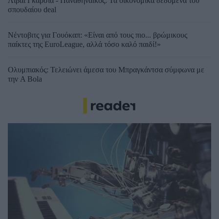
Λιβάι Γκαρσία - Παναθηναϊκός: Τα οικονομικά δεδομένα του
σπουδαίου deal
Νέντοβιτς για Γουόκαπ: «Είναι από τους πιο... βρώμικους
παίκτες της EuroLeague, αλλά τόσο καλό παιδί!»
Ολυμπιακός: Τελειώνει άμεσα του Μπραγκάντσα σύμφωνα με
την A Bola