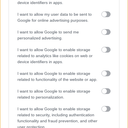
Όσοι μεγάλωσαν χωρίς κινητά, απέκτησαν 6
device identifiers in apps.
δεξιότητες ζωής που οι νέοι δεν θα μάθουν ποτέ
I want to allow my user data to be sent to
Google for online advertising purposes.
I want to allow Google to send me
personalized advertising.
TAGS
ΑΞΕΣΟΥΑΡ ΜΑΛΛΙΑ
ΜΑΛΛΙΑ
ΤΑΣΕΙΣ
HAIRLOOKS
TRENDS 2020
I want to allow Google to enable storage
related to analytics like cookies on web or
device identifiers in apps.
I want to allow Google to enable storage
related to functionality of the website or app.
I want to allow Google to enable storage
related to personalization.
I want to allow Google to enable storage
related to security, including authentication
functionality and fraud prevention, and other
BEST OF INTERNET
user protection.