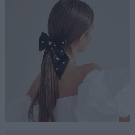
Μακιγιάζ
Beauty News
Well being
Ψυχολογία
Υγεία + Διατροφή
Σχέσεις & Σεξ
Fitness
Woman Power
Parenting
Working Girl
Real Women
Πρόσωπα