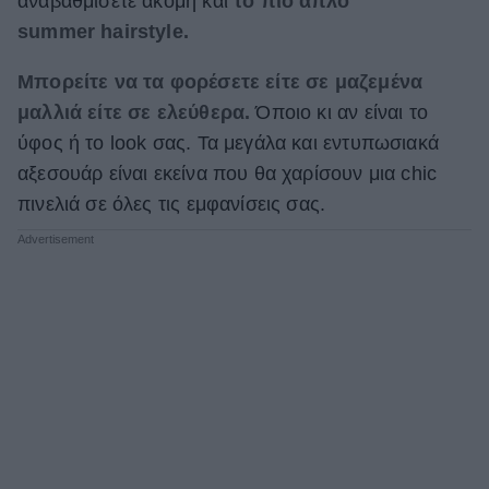
αναβαθμίσετε ακόμη και
το πιο απλό
summer hairstyle.
ΒΟΞ
Μπορείτε να τα φορέσετε είτε σε μαζεμένα
μαλλιά είτε σε ελεύθερα.
Όποιο κι αν είναι το
Χωρίς Ταμπέλες
ύφος ή το look σας. Τα μεγάλα και εντυπωσιακά
αξεσουάρ είναι εκείνα που θα χαρίσουν μια chic
Women's Forum
πινελιά σε όλες τις εμφανίσεις σας.
Hautes Grecians
Γάμος
Market News