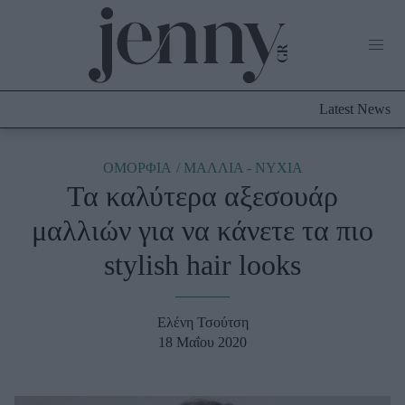
Life Now
What's New
Travel
Latest News
Culture
City Blogging
ABOUT US
ΔΙΑΦΗΜΙΣΤΕΙΤΕ
ΕΠΙΚΟΙΝΩΝΙΑ
ΟΜΟΡΦΙΑ
ΜΑΛΛΙΑ - ΝΥΧΙΑ
Τα καλύτερα αξεσουάρ
Fashion
μαλλιών για να κάνετε τα πιο
Shopping
stylish hair looks
Styling Tips
Fashion News
Ελένη Τσούτση
Beauty - Ομορφιά
18 Μαΐου 2020
Skincare
Μαλλιά - Νύχια