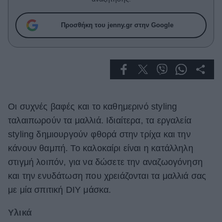
Celebrities
Συνεντεύξεις
Προσθήκη του jenny.gr στην Google
Who
True Stories
Ask the Guru
Success Stories
Ζώδια
Οι συχνές βαφές και το καθημερινό styling
ταλαιπωρούν τα μαλλιά. Ιδιαίτερα, τα εργαλεία
Living
styling δημιουργούν φθορά στην τρίχα και την
κάνουν θαμπή. Το καλοκαίρι είναι η κατάλληλη
Deco
στιγμή λοιπόν, για να δώσετε την αναζωογόνηση
Cooking
και την ενυδάτωση που χρειάζονται τα μαλλιά σας
Green
με μία σπιτική DIY μάσκα.
Αφιερώματα
Υλικά