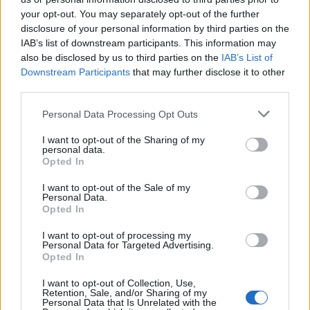
your opt-out. You may separately opt-out of the further
disclosure of your personal information by third parties on the
IAB’s list of downstream participants. This information may
also be disclosed by us to third parties on the
IAB’s List of
Downstream Participants
that may further disclose it to other
third parties.
Please note that this website/app uses one or more Google
Personal Data Processing Opt Outs
services and may gather and store information including but
not limited to your visit or usage behaviour. You may click to
I want to opt-out of the Sharing of my
personal data.
grant or deny consent to Google and its third-party tags to
Opted In
use your data for below specified purposes in below Google
consent section.
I want to opt-out of the Sale of my
Personal Data.
Opted In
I want to opt-out of processing my
Personal Data for Targeted Advertising.
Opted In
I want to opt-out of Collection, Use,
Retention, Sale, and/or Sharing of my
Personal Data that Is Unrelated with the
Αναμειγνύετε όλα τα υλικά μέχρι να έχετε ένα