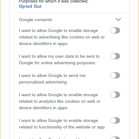
Purposes for which it was collected.
ομοιογενές μίγμα, το εφαρμόζετε στις άκρες των
Opted Out
μαλλιών σας για περίπου 3 λεπτά και το ξεβγάζετε
Google consents
με χλιαρό νερό. Έπειτα λούζετε κανονικά τα μαλλιά
I want to allow Google to enable storage
σας.
related to advertising like cookies on web or
device identifiers in apps.
Θα αισθανθείτε τα μαλλιά σας πιο λαμπερά από
ποτέ!
I want to allow my user data to be sent to
Google for online advertising purposes.
I want to allow Google to send me
Ακολουθήστε το
jenny.gr
στο
google
personalized advertising.
news
και μάθετε τα πάντα γύρω από
I want to allow Google to enable storage
τα καλύτερα προϊόντα ομορφιάς, την
related to analytics like cookies on web or
device identifiers in apps.
τέλεια εφαρμογή τους και τα πιο hot
I want to allow Google to enable storage
beauty news.
related to functionality of the website or app.