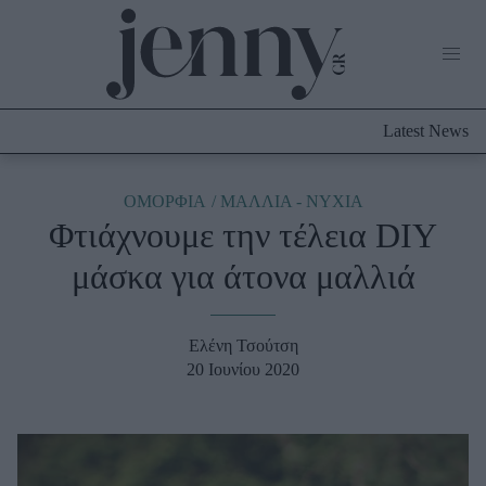
Life Now
What's New
Travel
Latest News
Culture
City Blogging
ABOUT US
ΔΙΑΦΗΜΙΣΤΕΙΤΕ
ΕΠΙΚΟΙΝΩΝΙΑ
ΟΜΟΡΦΙΑ
ΜΑΛΛΙΑ - ΝΥΧΙΑ
Φτιάχνουμε την τέλεια DIY
Fashion
μάσκα για άτονα μαλλιά
Shopping
Styling Tips
Fashion News
Ελένη Τσούτση
20 Ιουνίου 2020
Beauty - Ομορφιά
Skincare
Μαλλιά - Νύχια