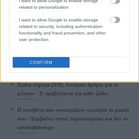
I want to allow Google to enable storage
related to personalization.
I want to allow Google to enable storage
ΔΙΑΒΑΖΟΝΤΑΙ ΤΩΡΑ
related to security, including authentication
functionality and fraud prevention, and other
user protection.
Kαθαρίζεις τα παπούτσια σου με υγρά
μαντηλάκια; Οι λόγοι που πρέπει να σταματήσεις
CONFIRM
asap
Ζώδια σήμερα (9/8): Ανοίγουν δρόμοι για το
μέλλον - Τι προβλέπεται για κάθε ζώδιο
Η συνήθεια που «σκουριάζει» σιωπηλά το μυαλό
σου - Συμβαίνει στους περισσότερους και δεν το
καταλαβαίνουμε