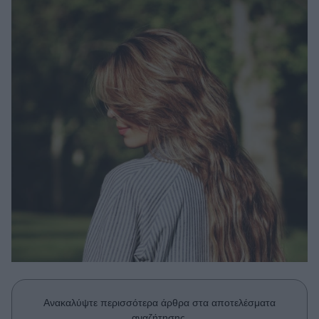
Μακιγιάζ
Beauty News
Well being
Ψυχολογία
Υγεία + Διατροφή
Σχέσεις & Σεξ
Fitness
Woman Power
Parenting
Working Girl
Real Women
Πρόσωπα
Ανακαλύψτε περισσότερα άρθρα στα αποτελέσματα
αναζήτησης.