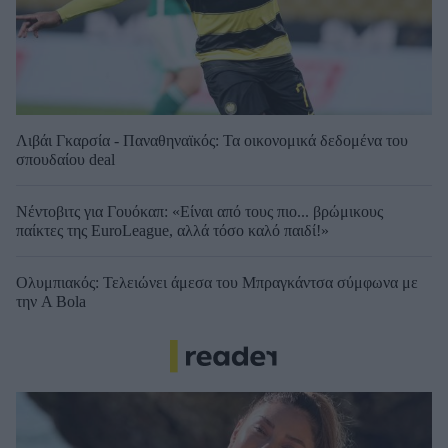
Λιβάι Γκαρσία - Παναθηναϊκός: Τα οικονομικά δεδομένα του
σπουδαίου deal
Νέντοβιτς για Γουόκαπ: «Είναι από τους πιο... βρώμικους
παίκτες της EuroLeague, αλλά τόσο καλό παιδί!»
Ολυμπιακός: Τελειώνει άμεσα του Μπραγκάντσα σύμφωνα με
την A Bola