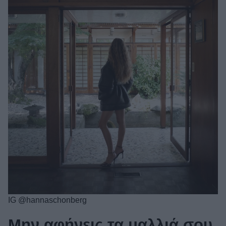
IG @hannaschonberg
Μην αφήνεις τα μαλλιά σου