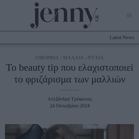
Life Now
What's New
Travel
Latest News
Culture
City Blogging
ABOUT US
ΔΙΑΦΗΜΙΣΤΕΙΤΕ
ΕΠΙΚΟΙΝΩΝΙΑ
ΟΜΟΡΦΙΑ
ΜΑΛΛΙΑ - ΝΥΧΙΑ
To beauty tip που ελαχιστοποιεί
Fashion
το φριζάρισμα των μαλλιών
Shopping
Styling Tips
Fashion News
Αλεξάνδρα Τρύφωνος
24 Οκτωβρίου 2024
Beauty - Ομορφιά
Skincare
Μαλλιά - Νύχια