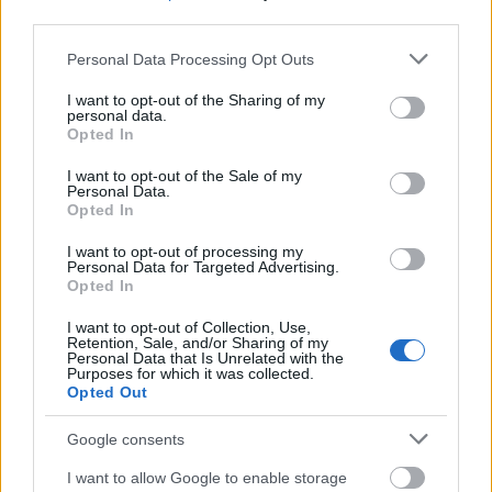
third parties.
Please note that this website/app uses one or more Google
Personal Data Processing Opt Outs
services and may gather and store information including but
not limited to your visit or usage behaviour. You may click to
I want to opt-out of the Sharing of my
personal data.
grant or deny consent to Google and its third-party tags to
Opted In
use your data for below specified purposes in below Google
consent section.
I want to opt-out of the Sale of my
IG @hannaschonberg
Personal Data.
Opted In
Χρησιμοποίησε απαλά
I want to opt-out of processing my
Personal Data for Targeted Advertising.
προϊόντα
Opted In
I want to opt-out of Collection, Use,
Retention, Sale, and/or Sharing of my
Επομένως, αν θέλεις πράγματι να καταπολεμήσεις
Personal Data that Is Unrelated with the
Purposes for which it was collected.
το φριζάρισμα των μαλλιών σου, θα πρέπει πρώτα
Opted Out
να επιλέξεις ένα απαλό σαμπουάν και conditioner
Google consents
για τον καθαρισμό και την φροντίδα των μαλλιών
σου, κι έπειτα να αντικαταστήσεις τη βαμβακερή
I want to allow Google to enable storage