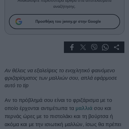
Ανακαλύψτε περισσότερα άρθρα στα αποτελέσματα
Celebrities
αναζήτησης.
Συνεντεύξεις
Who
Προσθήκη του jenny.gr στην Google
True Stories
Ask the Guru
Success Stories
Ζώδια
Αν θέλεις να εξαλείψεις το ενοχλητικό φαινόμενο
Living
φριζαρίσματος των μαλλιών σου, απλά εφάρμοσε
αυτό το tip
Deco
Cooking
Αν το πρόβλημά σου είναι το φριζάρισμα με το
Green
οποίο έρχονται αντιμέτωπα τα
μαλλιά
σου και
Αφιερώματα
περνάς ώρες με το πιστολάκι και τη βούρτσα ή
ακόμα και με την ισιωτική μαλλών, ίσως θα πρέπει