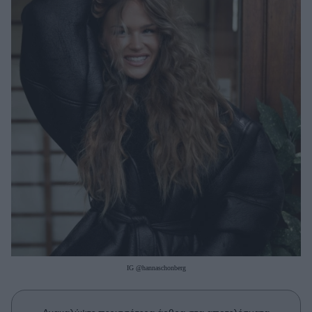
Μακιγιάζ
Beauty News
Well being
Ψυχολογία
Υγεία + Διατροφή
Σχέσεις & Σεξ
Fitness
Woman Power
Parenting
Working Girl
Real Women
IG @hannaschonberg
Πρόσωπα