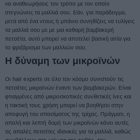
να αναθεωρήσεις τον τρόπο με τον οποίο
ΒΟΞ
στεγνώνεις τα μαλλιά σου. Εάν, για παράδειγμα,
μετά από ένα ντους ή μπάνιο συνηθίζεις να τυλίγεις
τα μαλλιά σου με με μια καθαρή βαμβακερή
Χωρίς Ταμπέλες
πετσέτα, αυτό μπορεί να αποτελεί βασική αιτία για
το φριζάρισμα των μαλλιών σου.
Women's Forum
Η δύναμη των μικροϊνών
Οι hair experts σε όλο τον κόσμο συνιστούν τις
Hautes Grecians
πετσέτες μικροϊνών έναντι των βαμβακερών. Είναι
φτιαγμένες από μικροσκοπικές συνθετικές ίνες και
Γάμος
η τακτική τους χρήση μπορεί να βοηθήσει στην
αποφυγή του σπασίματος της τρίχας. Πράγματι, η
απαλή και λεπτή δομή των μικροϊνών κάνει αυτές
Market News
τις απαλές πετσέτες ιδανικές για τα μαλλιά, καθώς