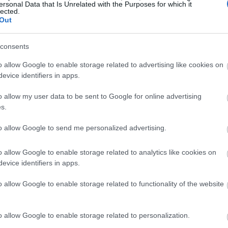
υτά είναι τα πιο γλυκά χρώματα μαλλιών
ersonal Data that Is Unrelated with the Purposes for which it
lected.
Out
consents
o allow Google to enable storage related to advertising like cookies on
ή της κρύβεται ο celebrity hairstylist, Δημήτρης
evice identifiers in apps.
ς ένα καρουζέλ φωτογραφιών της στο Instagram,
ς του hair makeover της.
Το Kit Kat Brunette βασίζετα
o allow my user data to be sent to Google for online advertising
s.
ανό, γεμάτο ένταση και βάθος, το οποίο «σπάει»
lights.
Οι ανταύγειες
αυτές δεν είναι έντονες ούτε
to allow Google to send me personalized advertising.
α, μοιάζουν σχεδόν ζωγραφισμένες με το χέρι πάνω στ
ιουργώντας ένα εξαιρετικά chic και φωτεινό αποτέλεσμα.
o allow Google to enable storage related to analytics like cookies on
evice identifiers in apps.
 απόχρωση να ξεχωρίζει είναι η ισορροπία ανάμεσα στη
ακεύει σχεδόν κάθε τόνο επιδερμίδας, χαρίζει λάμψη
o allow Google to enable storage related to functionality of the website
νιση να δείχνει πιο ακριβή, ακόμα και χωρίς styling.
o allow Google to enable storage related to personalization.