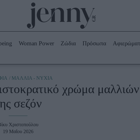
Beauty -
Ομορφιά
ABOUT US
ΔΙΑΦΗΜΙΣΤΕΙΤΕ
ΕΠΙΚΟΙΝΩΝΙΑ
being
Woman Power
Ζώδια
Πρόσωπα
Αφιερώμα
Skincare
ws
Μαλλιά - Νύχια
Μακιγιάζ
Beauty News
ΦΙΑ
ΜΑΛΛΙΑ - ΝΥΧΙΑ
ριστοκρατικό χρώμα μαλλιών
πα
Ζώδια
ης σεζόν
Βίκυ Χριστοπούλου
19 Μαΐου 2026