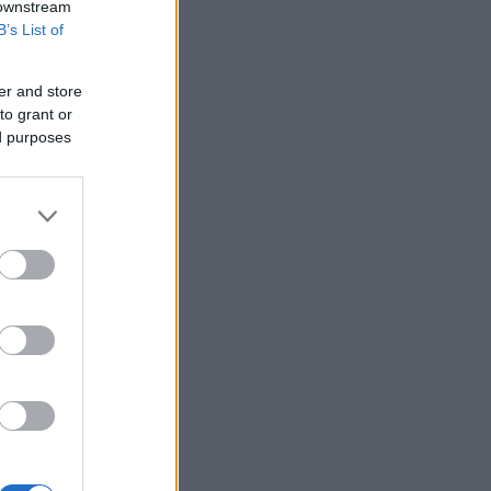
 downstream
B’s List of
er and store
to grant or
ed purposes