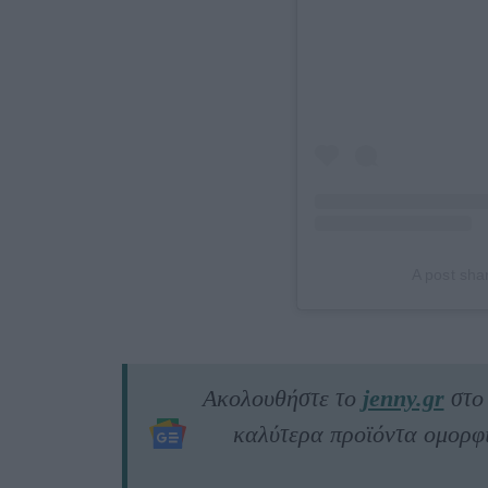
A post sha
Ακολουθήστε το
jenny.gr
στ
καλύτερα προϊόντα ομορφιά