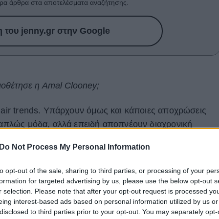
ρα άρθρα στα αποτελέσματα αναζήτησης.
του jenny.gr στην Google
 υιοθέτησε η Amal Clooney;
 hair trends. Υπάρχουν όμως και κάποιες αποχρώσεις
ι απλώς μόδα, αλλά επειδή αποπνέουν διαχρονική
και το
Kit Kat Brunette
.
Ζεστό, βαθύ και απίστευτα
Do Not Process My Personal Information
μα συνδυάζει την κλασική γοητεία μιας πλούσιας
εινές ανταύγειες που χαρίζουν ένα πολυδιάστατο,
to opt-out of the sale, sharing to third parties, or processing of your per
αποτέλεσμα.
formation for targeted advertising by us, please use the below opt-out s
r selection. Please note that after your opt-out request is processed y
βώς την απόχρωση επέλεξε προ ημερών και
η Amal
eing interest-based ads based on personal information utilized by us or
disclosed to third parties prior to your opt-out. You may separately opt-
συνδέσει το όνομά της με την understated πολυτέλεια κα