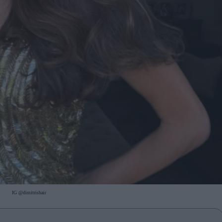
IG @dimitrishair