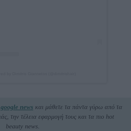
red by Dimitris Giannetos (@dimitrishair)
ο
google news
και μάθετε τα πάντα γύρω από τα
ς, την τέλεια εφαρμογή τους και τα πιο hot
beauty news.