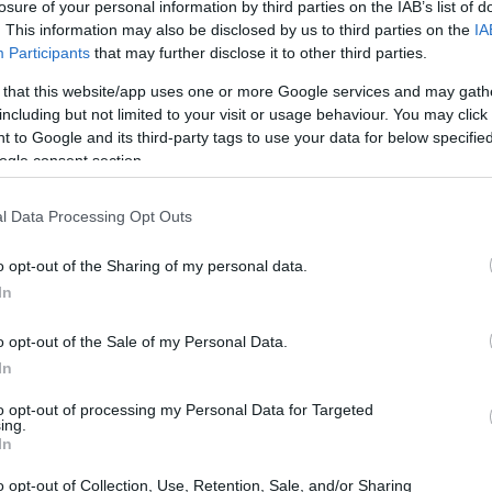
losure of your personal information by third parties on the IAB’s list of
νισή της με το συγκεκριμένο χρώμα επιβεβαίωσε ότι οι
. This information may also be disclosed by us to third parties on the
IA
έφουν δυναμικά, αφήνοντας πίσω τις υπερβολικές
Participants
that may further disclose it to other third parties.
χρώσεις των προηγούμενων χρόνων.
 that this website/app uses one or more Google services and may gath
including but not limited to your visit or usage behaviour. You may click 
 to Google and its third-party tags to use your data for below specifi
ogle consent section.
l Data Processing Opt Outs
o opt-out of the Sharing of my personal data.
In
o opt-out of the Sale of my Personal Data.
In
to opt-out of processing my Personal Data for Targeted
ing.
In
ΛΛΙΑ - ΝΥΧΙΑ
o opt-out of Collection, Use, Retention, Sale, and/or Sharing