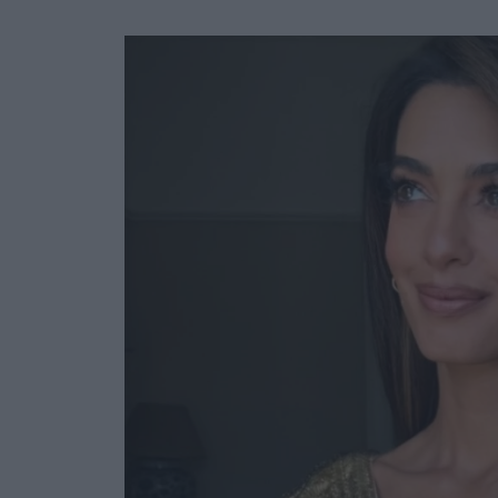
Ask the Gur
Success Stor
Αφιερώματα
ΒΟΞ
Hautes Grecians
Γάμος