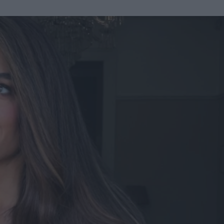
u
ies
Χωρίς Ταμπέλες
Market News