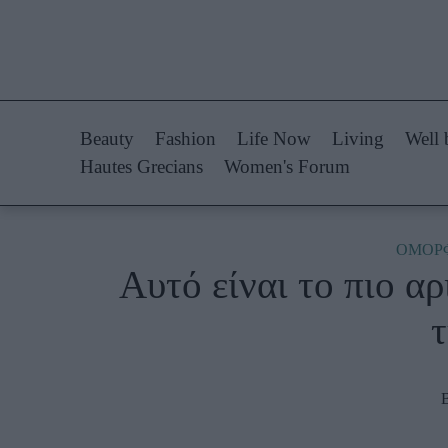
Life Now
Fashion
What's New
Shopping
Beauty
Fashion
Life Now
Living
Well 
Travel
Styling Tips
Hautes Grecians
Women's Forum
Culture
Fashion Ne
City Blogging
ΟΜΟΡ
Αυτό είναι το πιο α
Woman Power
Πρόσω
τ
Parenting
Celebrities
Working Girl
Συνεντεύξεις
Real Women
Who
True Stories