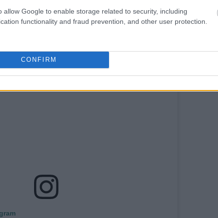
r look της Amal
o allow Google to enable storage related to security, including
cation functionality and fraud prevention, and other user protection.
CONFIRM
agram