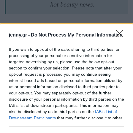
hot beauty news.
jenny.gr -
Do Not Process My Personal Information
ΔΙΑΒΑΖΟΝΤΑΙ ΤΩΡΑ
If you wish to opt-out of the sale, sharing to third parties, or
processing of your personal or sensitive information for
targeted advertising by us, please use the below opt-out
Το gadget από τα IKEA που κοστίζει κάτω από 2
section to confirm your selection. Please note that after your
opt-out request is processed you may continue seeing
ευρώ και θα βάλει σε τάξη το ντουλάπι της
interest-based ads based on personal information utilized by
κουζίνας σου
us or personal information disclosed to third parties prior to
your opt-out. You may separately opt-out of the further
disclosure of your personal information by third parties on the
Όσοι μεγάλωσαν χωρίς κινητά, απέκτησαν 6
IAB’s list of downstream participants. This information may
δεξιότητες ζωής που οι νέοι δεν θα μάθουν ποτέ
also be disclosed by us to third parties on the
IAB’s List of
Downstream Participants
that may further disclose it to other
third parties.
10 διάφανα γαλλικά μανικιούρ για το απόλυτο