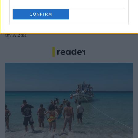
Νέντοβιτς για Γουόκαπ: «Είναι από τους πιο... βρώμικους
παίκτες της EuroLeague, αλλά τόσο καλό παιδί!»
CONFIRM
Ολυμπιακός: Τελειώνει άμεσα του Μπραγκάντσα σύμφωνα με
την A Bola