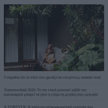
5 σημάδια ότι το σπίτι σου χρειάζεται επειγόντως summer reset
Tomorrowland 2026: Το πιο επικό μουσικό ταξίδι του
καλοκαιριού μπορεί να γίνει η επόμενη μεγάλη σου εμπειρία
X.FOREVER: Η απόλυτη οπτικοακουστική εμπειρία που