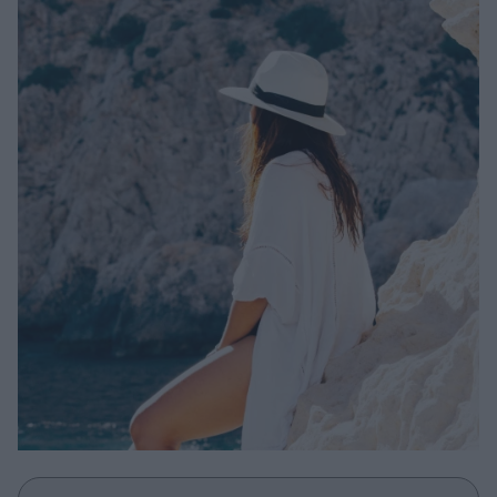
Μακιγιάζ
Beauty News
Well being
Ψυχολογία
Υγεία + Διατροφή
Σχέσεις & Σεξ
Fitness
Woman Power
Parenting
Working Girl
Real Women
Πρόσωπα