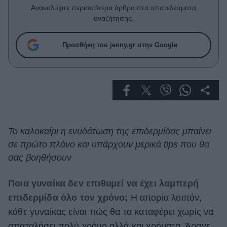
Celebrities
Ανακαλύψτε περισσότερα άρθρα στα αποτελέσματα
Συνεντεύξεις
αναζήτησης.
Who
True Stories
Προσθήκη του jenny.gr στην Google
Ask the Guru
Success Stories
Ζώδια
Living
To καλοκαίρι η ενυδάτωση της επιδερμίδας μπαίνει
σε πρώτο πλάνο και υπάρχουν μερικά tips που θα
Deco
σας βοηθήσουν
Cooking
Green
Ποια γυναίκα δεν επιθυμεί να έχει λαμπερή
επιδερμίδα όλο τον χρόνο;
Η απορία λοιπόν,
Αφιερώματα
κάθε γυναίκας είναι πώς θα τα καταφέρει χωρίς να
σπαταλήσει πολύ χρόνο αλλά και χρήματα. Άραγε,