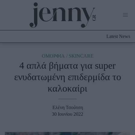
Life Now
What's New
Travel
Latest News
Culture
City Blogging
ABOUT US
ΔΙΑΦΗΜΙΣΤΕΙΤΕ
ΕΠΙΚΟΙΝΩΝΙΑ
ΟΜΟΡΦΙΑ
SKINCARE
4 απλά βήματα για super
Fashion
ενυδατωμένη επιδερμίδα το
Shopping
καλοκαίρι
Styling Tips
Fashion News
Ελένη Τσούτση
Beauty - Ομορφιά
30 Ιουνίου 2022
Skincare
Μαλλιά - Νύχια