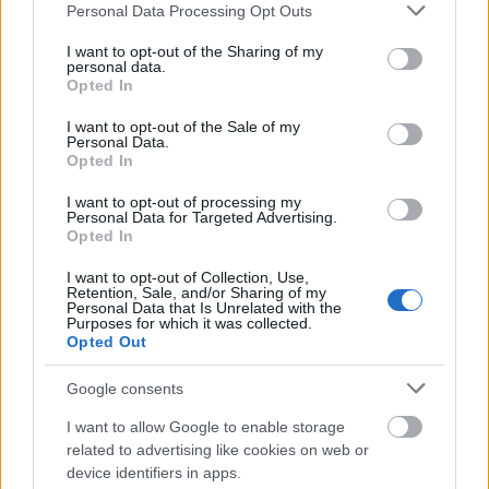
clean girl look
Please note that this website/app uses one or more Google
Personal Data Processing Opt Outs
services and may gather and store information including but
not limited to your visit or usage behaviour. You may click to
I want to opt-out of the Sharing of my
personal data.
grant or deny consent to Google and its third-party tags to
Opted In
use your data for below specified purposes in below Google
consent section.
TAGS
SKINCARE
I want to opt-out of the Sale of my
Personal Data.
Opted In
I want to opt-out of processing my
Personal Data for Targeted Advertising.
Opted In
I want to opt-out of Collection, Use,
Retention, Sale, and/or Sharing of my
Personal Data that Is Unrelated with the
Purposes for which it was collected.
Opted Out
Google consents
BEST OF INTERNET
I want to allow Google to enable storage
related to advertising like cookies on web or
device identifiers in apps.