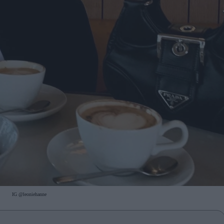
IG @leoniehanne