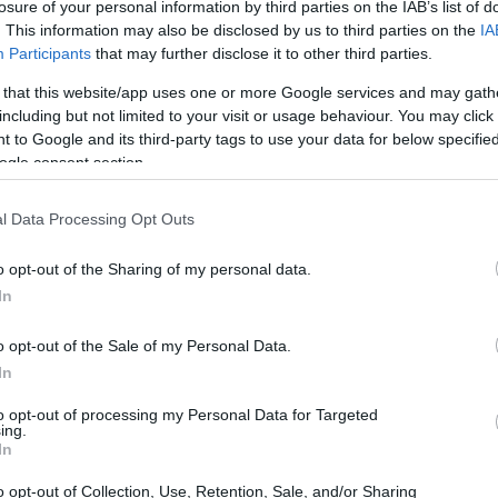
losure of your personal information by third parties on the IAB’s list of
. This information may also be disclosed by us to third parties on the
IA
Participants
that may further disclose it to other third parties.
 that this website/app uses one or more Google services and may gath
including but not limited to your visit or usage behaviour. You may click 
 to Google and its third-party tags to use your data for below specifi
ogle consent section.
l Data Processing Opt Outs
o opt-out of the Sharing of my personal data.
In
o opt-out of the Sale of my Personal Data.
INCARE
In
ώς να επανορθώσεις άμεσα τα σκασμένα χείλη
to opt-out of processing my Personal Data for Targeted
ing.
In
o opt-out of Collection, Use, Retention, Sale, and/or Sharing