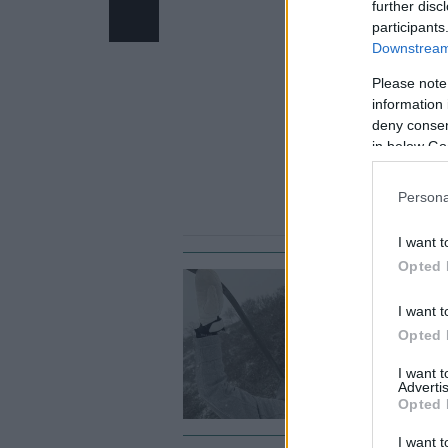
further disc
participants
Downstream 
Please note
information 
deny consent
in below Go
Persona
I want t
Opted 
I want t
SK
Opted 
Π
I want 
Advertis
Opted 
I want t