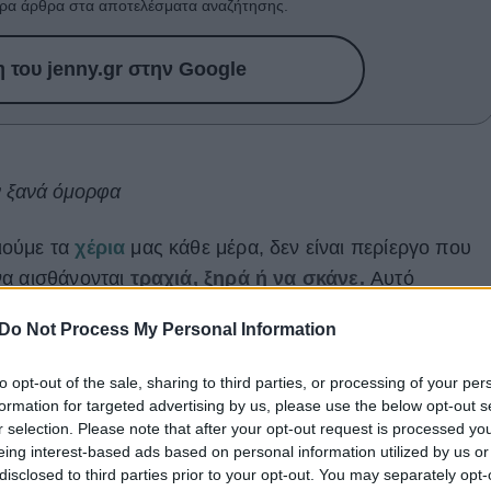
ρα άρθρα στα αποτελέσματα αναζήτησης.
του jenny.gr στην Google
ν ξανά όμορφα
ιούμε τα
χέρια
μας κάθε μέρα, δεν είναι περίεργο που
να αισθάνονται
τραχιά, ξηρά ή να σκάνε.
Αυτό
ε λόγο
διαταράσσεται ο φραγμός του δέρματος
,
Do Not Process My Personal Information
πώλεια υγρασίας.
to opt-out of the sale, sharing to third parties, or processing of your per
ός και κρύος, όπως αυτές τις ημέρες που διανύουμε, ή
formation for targeted advertising by us, please use the below opt-out s
συχνά, δημιουργούνται οι ευνοϊκότερες συνθήκες για ν
r selection. Please note that after your opt-out request is processed y
αλότητά τους.
eing interest-based ads based on personal information utilized by us or
disclosed to third parties prior to your opt-out. You may separately opt-