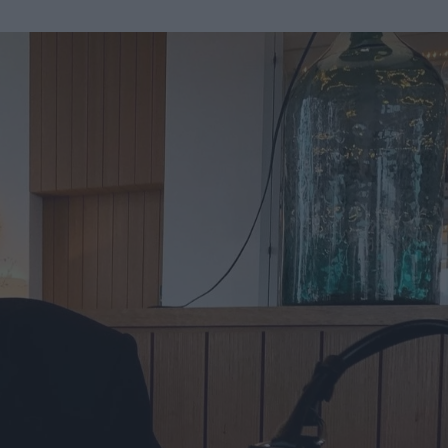
u
ies
Χωρίς Ταμπέλες
Market News