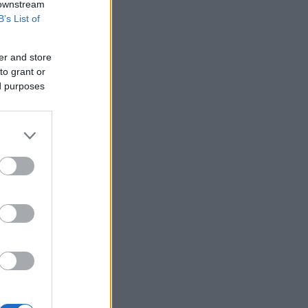
 downstream
B’s List of
er and store
to grant or
ed purposes