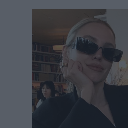
Ask the Gur
Success Stor
Αφιερώματα
ΒΟΞ
Hautes Grecians
Γάμος