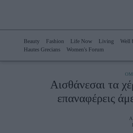
Life Now
Fashion
What's New
Shopping
Beauty
Fashion
Life Now
Living
Well 
Travel
Styling Tips
Hautes Grecians
Women's Forum
Culture
Fashion Ne
City Blogging
ΟΜ
Αισθάνεσαι τα χέ
Woman Power
Πρόσω
επαναφέρεις άμ
Parenting
Celebrities
Working Girl
Συνεντεύξεις
Α
Real Women
Who
True Stories