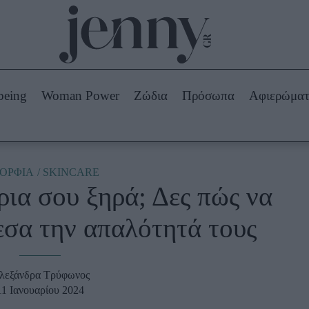
Beauty -
Ομορφιά
ABOUT US
ΔΙΑΦΗΜΙΣΤΕΙΤΕ
ΕΠΙΚΟΙΝΩΝΙΑ
being
Woman Power
Ζώδια
Πρόσωπα
Αφιερώμα
Skincare
ws
Μαλλιά - Νύχια
Μακιγιάζ
Beauty News
ΟΡΦΙΑ
SKINCARE
ρια σου ξηρά; Δες πώς να
πα
Ζώδια
εσα την απαλότητά τους
λεξάνδρα Τρύφωνος
11 Ιανουαρίου 2024