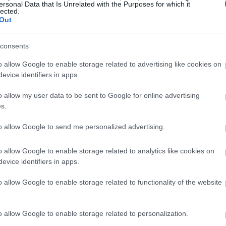
ersonal Data that Is Unrelated with the Purposes for which it
ρά, τραχιά χέρια;
lected.
Out
ν χεριών προκαλείται από έναν συνδυασμό
consents
προσωπικών συνηθειών, καθώς και από την έλλειψη
o allow Google to enable storage related to advertising like cookies on
evice identifiers in apps.
οχοι»
o allow my user data to be sent to Google for online advertising
s.
παντικά
to allow Google to send me personalized advertising.
o allow Google to enable storage related to analytics like cookies on
evice identifiers in apps.
o allow Google to enable storage related to functionality of the website
o allow Google to enable storage related to personalization.