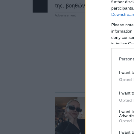
further disc
της, βοηθώντας την με αυτόν τον
participants
Downstream 
Please note
information 
deny consent
in below Go
Persona
I want t
Opted 
I want t
Opted 
SK
I want 
Α
Advertis
Opted 
ε
I want t