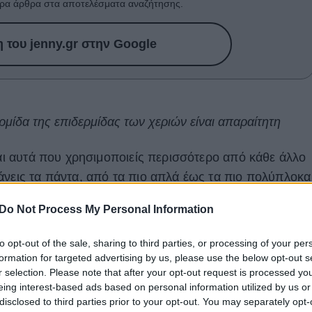
ρα άρθρα στα αποτελέσματα αναζήτησης.
του jenny.gr στην Google
ρμίδα της επιδερμίδας των χεριών είναι απαραίτητη
ναι αυτά που χρησιμοποιείς περισσότερο από κάθε άλλο
άνεις τα πάντα, από τα πιο απλά έως τα πιο πολύπλοκα
ίναι το σημείο εκείνο που εκτίθεται καθημερινά
Do Not Process My Personal Information
μείο που μαρτυρά πολλές φορές τη βιολογική ηλικία ή
ανσης.
to opt-out of the sale, sharing to third parties, or processing of your per
formation for targeted advertising by us, please use the below opt-out s
στη επιδερμίδα των χεριών σου αξίζει μια εξέχουσα
r selection. Please note that after your opt-out request is processed y
ιμα συστατικά που στόχο έχουν να την ενυδατώσουν,
eing interest-based ads based on personal information utilized by us or
disclosed to third parties prior to your opt-out. You may separately opt-
ναφέρουν τον χαμένο της όγκο και την ελαστικότητά