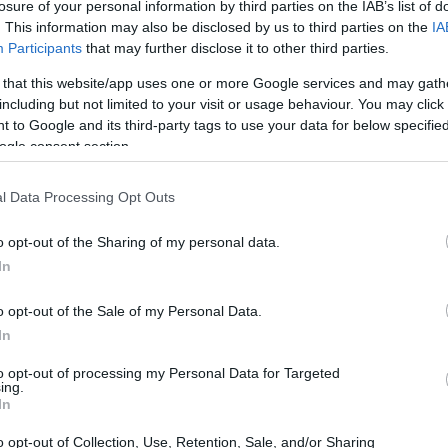
losure of your personal information by third parties on the IAB’s list of
 τρόπο να διατηρεί την νεανική της εμφάνιση.
. This information may also be disclosed by us to third parties on the
IA
Participants
that may further disclose it to other third parties.
 that this website/app uses one or more Google services and may gath
including but not limited to your visit or usage behaviour. You may click 
 to Google and its third-party tags to use your data for below specifi
ogle consent section.
l Data Processing Opt Outs
o opt-out of the Sharing of my personal data.
In
o opt-out of the Sale of my Personal Data.
In
INCARE
to opt-out of processing my Personal Data for Targeted
ισθάνεσαι τα χέρια σου ξηρά; Δες πώς να
ing.
In
παναφέρεις άμεσα την απαλότητά τους
o opt-out of Collection, Use, Retention, Sale, and/or Sharing