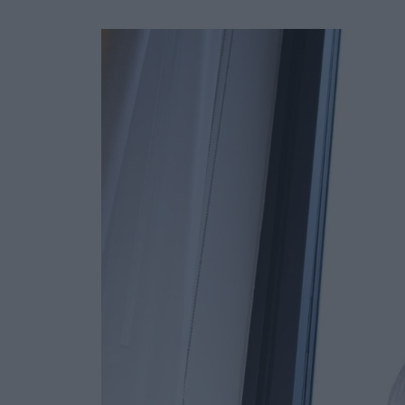
Ask the Gur
Success Stor
Αφιερώματα
ΒΟΞ
Hautes Grecians
Γάμος