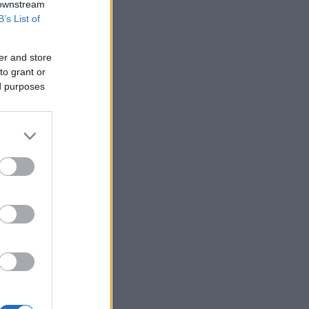
 downstream
B’s List of
er and store
to grant or
ed purposes