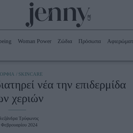
Beauty -
Ομορφιά
ABOUT US
ΔΙΑΦΗΜΙΣΤΕΙΤΕ
ΕΠΙΚΟΙΝΩΝΙΑ
being
Woman Power
Ζώδια
Πρόσωπα
Αφιερώμα
Skincare
ws
Μαλλιά - Νύχια
Μακιγιάζ
Beauty News
ΟΡΦΙΑ
SKINCARE
ιατηρεί νέα την επιδερμίδα
πα
Ζώδια
ων χεριών
λεξάνδρα Τρύφωνος
 Φεβρουαρίου 2024