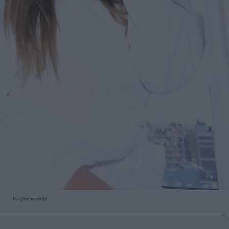
IG @romeestrijd