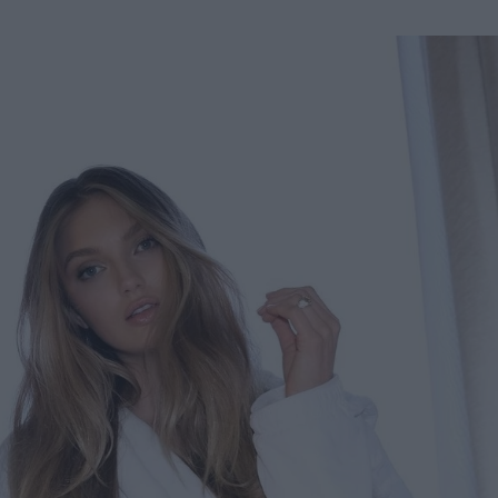
u
ies
Χωρίς Ταμπέλες
Market News