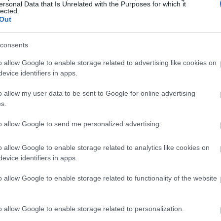
ersonal Data that Is Unrelated with the Purposes for which it
lected.
Out
 ο game-changer της
consents
o allow Google to enable storage related to advertising like cookies on
evice identifiers in apps.
ό τις πιο αποτελεσματικές δραστικές ουσίες στην
o allow my user data to be sent to Google for online advertising
 γεγονός ότι το
υαλουρονικό οξύ
είναι μια
s.
διότητες που του επιτρέπουν να δεσμεύει και να
to allow Google to send me personalized advertising.
ς αποτέλεσμα, η εφαρμογή του στα χέρια, κάνει την
η και νεανική.
o allow Google to enable storage related to analytics like cookies on
evice identifiers in apps.
o allow Google to enable storage related to functionality of the website
o allow Google to enable storage related to personalization.